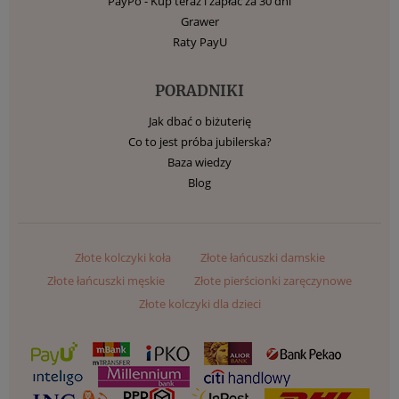
PayPo - Kup teraz i zapłać za 30 dni
Grawer
Raty PayU
PORADNIKI
Jak dbać o biżuterię
Co to jest próba jubilerska?
Baza wiedzy
Blog
Złote kolczyki koła
Złote łańcuszki damskie
Złote łańcuszki męskie
Złote pierścionki zaręczynowe
Złote kolczyki dla dzieci