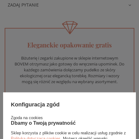
ZADAJ PYTANIE
Eleganckie opakowanie gratis
Biżuterię i zegarki zakupione w sklepie internetowym
BOVEM otrzymasz jako gotowy do wręczenia upominek. Do
każdego zamówienia dołączamy pudełko ze skóry
ekologicznej oraz elegancką torebkę. Rozmiary i wzory
mogą się różnić ze względu na wybrany asortyment.
WYBIERZ PREZENT
Konfiguracja zgód
Zgoda na cookies
Dbamy o Twoją prywatność
Sklep korzysta z plików cookie w celu realizacji usług zgodnie z
Polityką dotyczącą cookies
. Możesz określić warunki