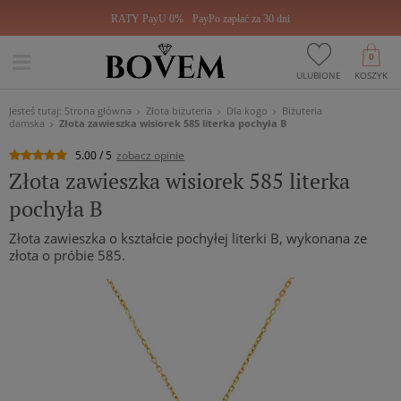
RATY PayU 0%
PayPo zapłać za 30 dni
0
ULUBIONE
KOSZYK
Jesteś tutaj:
Strona główna
Złota biżuteria
Dla kogo
Biżuteria
damska
Złota zawieszka wisiorek 585 literka pochyła B
5.00 / 5
zobacz opinie
Złota zawieszka wisiorek 585 literka
pochyła B
Złota zawieszka o kształcie pochyłej literki B, wykonana ze
złota o próbie 585.