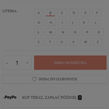
LITERKA:
A
B
C
D
E
F
G
H
I
J
K
L
Ł
M
N
O
P
R
S
T
U
V
W
Z
DODAJ DO KOSZYKA
DODAJ DO ULUBIONYCH
KUP TERAZ, ZAPŁAĆ PÓŹNIEJ.
?