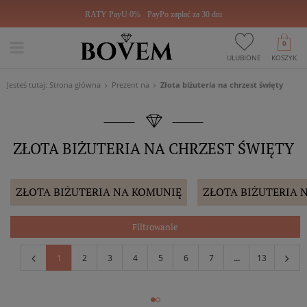
RATY PayU 0%
PayPo zapłać za 30 dni
0
ULUBIONE
KOSZYK
Jesteś tutaj:
Strona główna
Prezent na
Złota biżuteria na chrzest święty
ZŁOTA BIŻUTERIA NA CHRZEST ŚWIĘTY
ZŁOTA BIŻUTERIA NA KOMUNIĘ
ZŁOTA BIŻUTERIA 
Filtrowanie
1
2
3
4
5
6
7
...
13