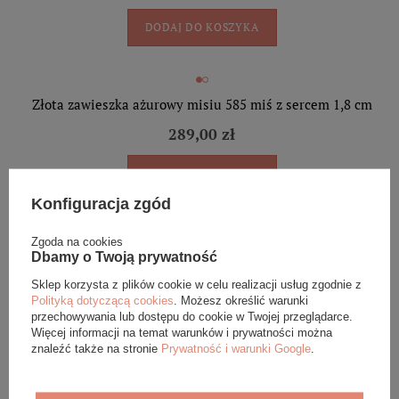
DODAJ DO KOSZYKA
Złota zawieszka ażurowy misiu 585 miś z sercem 1,8 cm
289,00 zł
DODAJ DO KOSZYKA
Konfiguracja zgód
Zgoda na cookies
Złota zawieszka ażurowy misiu 585 miś z sercem 1,5 cm
Dbamy o Twoją prywatność
239,00 zł
Sklep korzysta z plików cookie w celu realizacji usług zgodnie z
Polityką dotyczącą cookies
. Możesz określić warunki
przechowywania lub dostępu do cookie w Twojej przeglądarce.
DODAJ DO KOSZYKA
Więcej informacji na temat warunków i prywatności można
znaleźć także na stronie
Prywatność i warunki Google
.
Złota zawieszka serce 585 aniołek masa perłowa Grawer 1,8