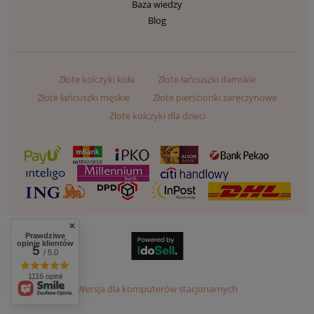
Baza wiedzy
Blog
Złote kolczyki koła
Złote łańcuszki damskie
Złote łańcuszki męskie
Złote pierścionki zaręczynowe
Złote kolczyki dla dzieci
Prawdziwe
opinie klientów
5
/ 5.0
1116 opinii
Wersja dla komputerów stacjonarnych