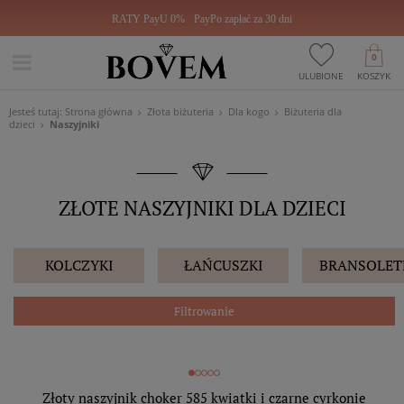
RATY PayU 0%
PayPo zapłać za 30 dni
0
ULUBIONE
KOSZYK
Jesteś tutaj:
Strona główna
Złota biżuteria
Dla kogo
Biżuteria dla
dzieci
Naszyjniki
ZŁOTE NASZYJNIKI DLA DZIECI
KOLCZYKI
ŁAŃCUSZKI
BRANSOLET
Filtrowanie
Złoty naszyjnik choker 585 kwiatki i czarne cyrkonie