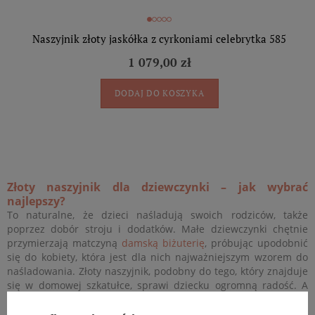
Naszyjnik złoty jaskółka z cyrkoniami celebrytka 585
1 079,00 zł
DODAJ DO KOSZYKA
Złoty naszyjnik dla dziewczynki – jak wybrać
najlepszy?
To naturalne, że dzieci naśladują swoich rodziców, także
poprzez dobór stroju i dodatków. Małe dziewczynki chętnie
przymierzają matczyną
damską biżuterię
, próbując upodobnić
się do kobiety, która jest dla nich najważniejszym wzorem do
naśladowania. Złoty naszyjnik, podobny do tego, który znajduje
się w domowej szkatułce, sprawi dziecku ogromną radość. A
mieniące się w słońcu cyrkonie będą przypominać prawdziwe
diamenty!