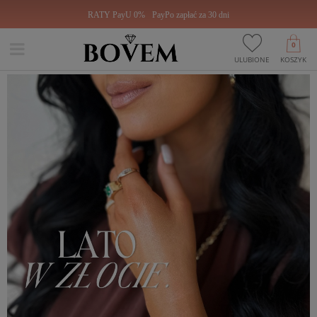
RATY PayU 0%
PayPo zapłać za 30 dni
0
ULUBIONE
KOSZYK