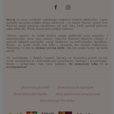
Bovem
to nowe wcielenie wieloletniej rodzinnej tradycji jubilerskiej. Nazwa
pochodzi od znaku zodiaku obojga założycieli - po łacinie "bovem" znaczy byk.
Wartości marki pozostają niezmienne od 1998 roku, kiedy powstał pierwszy
salon jubilerski. Wtedy jeszcze pod szyldem Diament.
Chcemy sprawić, by każda kobieta mogła podkreślić swój naturalny i
niepowtarzalny urok, przy pomocy właściwie dobranej biżuterii. Dlatego w
naszych salonach szczególny nacisk kładziemy na profesjonalne doradztwo.
Wiemy, że typów urody jest kilka i wymagają one innego traktowania.
Pomożemy Ci czuć się
piękną i pewną siebie
. Tak, byś mogła cieszyć się każdą
chwilą!
Nie zapominamy o Panach. Zegarek, łańcuch czy bransoleta potrafi wyrazić
Twoje wewnętrzne ja. Charyzmatyczny i przebojowy. Spokojny i wyrachowany.
Bystry i wyluzowany. Sam wiesz najlepiej.
My pomożemy tylko Ci to
wyeksponować!
Złote kolczyki koła
Złote łańcuszki damskie
Złote łańcuszki męskie
Złote pierścionki zaręczynowe
Złote kolczyki dla dzieci