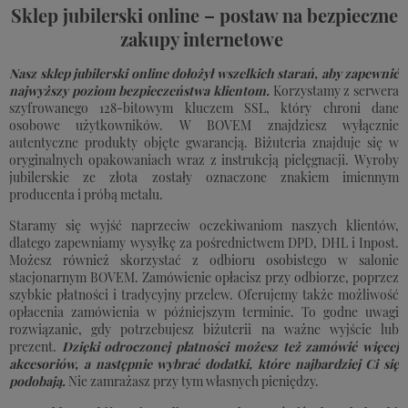
Sklep jubilerski online – postaw na bezpieczne
zakupy internetowe
Nasz sklep jubilerski online dołożył wszelkich starań, aby zapewnić
najwyższy poziom bezpieczeństwa klientom.
Korzystamy z serwera
szyfrowanego 128-bitowym kluczem SSL, który chroni dane
osobowe użytkowników.
W BOVEM znajdziesz wyłącznie
autentyczne produkty objęte gwarancją. Biżuteria znajduje się w
oryginalnych opakowaniach wraz z instrukcją pielęgnacji. Wyroby
jubilerskie ze złota zostały oznaczone znakiem imiennym
producenta i próbą metalu.
Staramy się wyjść naprzeciw oczekiwaniom naszych klientów,
dlatego zapewniamy wysyłkę za pośrednictwem DPD, DHL i Inpost.
Możesz również skorzystać z odbioru osobistego w salonie
stacjonarnym BOVEM. Zamówienie opłacisz przy odbiorze, poprzez
szybkie płatności i tradycyjny przelew. Oferujemy także możliwość
opłacenia zamówienia w późniejszym terminie. To godne uwagi
rozwiązanie, gdy potrzebujesz biżuterii na ważne wyjście lub
prezent.
Dzięki odroczonej płatności możesz też zamówić więcej
akcesoriów, a następnie wybrać dodatki, które najbardziej Ci się
podobają.
Nie zamrażasz przy tym własnych pieniędzy.