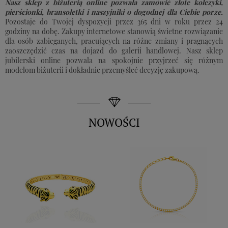
Nasz sklep z biżuterią online pozwala zamówić złote kolczyki,
pierścionki, bransoletki i naszyjniki o dogodnej dla Ciebie porze.
Pozostaje do Twojej dyspozycji przez 365 dni w roku przez 24
godziny na dobę. Zakupy internetowe stanowią świetne rozwiązanie
dla osób zabieganych, pracujących na różne zmiany i pragnących
zaoszczędzić czas na dojazd do galerii handlowej. Nasz sklep
jubilerski online pozwala na spokojnie przyjrzeć się różnym
modelom biżuterii i dokładnie przemyśleć decyzję zakupową.
NOWOŚCI