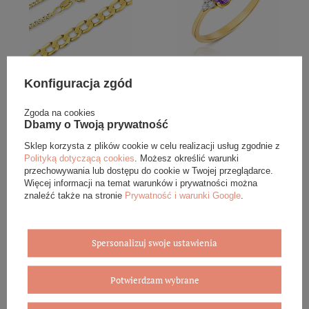
Złoty łańcuszek 585 Pancerka
Złoty pierścionek 585
Konfiguracja zgód
2,5 mm długość 55 cm
ametyst 0,4 ct diamenty
0,065 ct
Zgoda na cookies
3 989,00 zł
2 989,00 zł
Dbamy o Twoją prywatność
Sklep korzysta z plików cookie w celu realizacji usług zgodnie z
Polityką dotyczącą cookies
. Możesz określić warunki
przechowywania lub dostępu do cookie w Twojej przeglądarce.
Więcej informacji na temat warunków i prywatności można
znaleźć także na stronie
Prywatność i warunki Google
.
Spersonalizuj swoje ustawienia
Obrączka ślubna męska: złoto
Złoty pierścionek
585, fazowana, 6 mm
zaręczynowy z diamentami
Potwierdzam wybrane
0,13 ct białe złoto