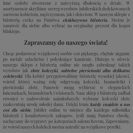
inne ozdoby stworzone z najwyższą dbałością o detale. W
asortymencie skryliśmy szereg wyrobów jubilerskich dedykowanych
zarówno kobietom, mężczyznom, jak i dzieciom. W naszym sklepie z
biżuterią czeka na Państwa
ekskluzywna biżuteria.
Można je
zamówić dla siebie albo wybrać na oryginalny prezent dla kogoś
bliskiego.
Zapraszamy do naszego świata!
Chcąc podarować wyjątkowej osobie coś pięknego, chętnie sięgamy
po metale szlachetne i połyskujące kamienie. Dlatego w ofercie
naszego sklepu z biżuterią online nie mogło zabraknąć takich
wyrobów jak
złote kolczyki, subtelne pierścionki albo delikatne
celebrytki
. Dla kobiet przygotowaliśmy biżuterię wysokiej jakości,
wśród której ważną rolę odgrywają kolczyki, bransoletki i
pierścionki złote. Panowie mogą wybierać w eleganckich
łańcuszkach, bransoletach i wisiorach. Nasz sklep z biżuterią zadbał
również o zadowolenie najmłodszych: wybrane kolczyki złote
zaakcentują urodę młodej damy. Dzięki temu
każdy znajdzie u nas
coś dla siebie
. Jubiler online to miejsce dla każdego miłośnika
biżuterii i komfortowych zakupów. Jeśli mają Państwo chwilę,
zachęcamy do wyprawy po kategoriach salonu Bovem. Zapewniamy,
że wśród naszych kolekcji można natrafić na wyjątkowe perełki.