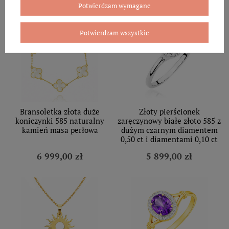
5 179,00 zł
4 029,00 zł
Potwierdzam wymagane
Potwierdzam wszystkie
Bransoletka złota duże
Złoty pierścionek
koniczynki 585 naturalny
zaręczynowy białe złoto 585 z
kamień masa perłowa
dużym czarnym diamentem
0,50 ct i diamentami 0,10 ct
6 999,00 zł
5 899,00 zł