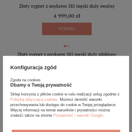
Złoty sygnet z onyksem 585 męski duży owalny
4 999,00 zł
WYBIERZ
Złoty sygnet z onyksem 585 męski duży zdobiony
7 199,00 zł
Konfiguracja zgód
WYBIERZ
Zgoda na cookies
Dbamy o Twoją prywatność
zobacz opinie
5.00/5
Sklep korzysta z plików cookie w celu realizacji usług zgodnie z
Polityką dotyczącą cookies
. Możesz określić warunki
przechowywania lub dostępu do cookie w Twojej przeglądarce.
Złota bransoletka męska 585 blaszka czarne cyrkonie z
Więcej informacji na temat warunków i prywatności można
grawerem na czarnym sznurku 21 cm
znaleźć także na stronie
Prywatność i warunki Google
.
4 149,00 zł