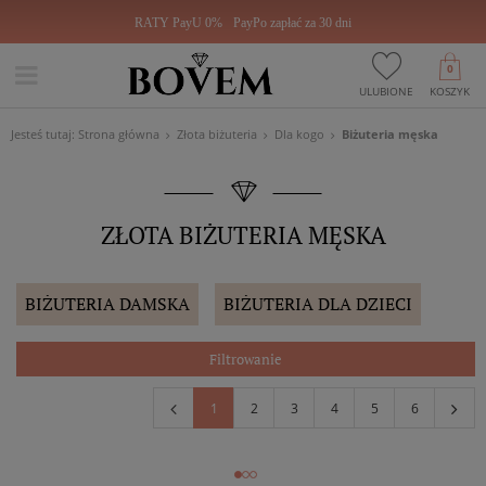
RATY PayU 0%
PayPo zapłać za 30 dni
0
ULUBIONE
KOSZYK
Jesteś tutaj:
Strona główna
Złota biżuteria
Dla kogo
Biżuteria męska
ZŁOTA BIŻUTERIA MĘSKA
BIŻUTERIA DAMSKA
BIŻUTERIA DLA DZIECI
Filtrowanie
1
2
3
4
5
6