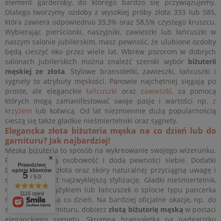
element garderoby, do którego bardzo się przywiązujemy.
Dlatego tworzymy ozdoby z wysokiej próby złota 333 lub 585,
która zawiera odpowiednio 33,3% oraz 58,5% czystego kruszcu.
Wybierając pierścionki, naszyjniki, zawieszki lub łańcuszki w
naszym salonie jubilerskim, masz pewność, że ulubione ozdoby
będą cieszyć oko przez wiele lat. Wbrew pozorom w dobrych
salonach jubilerskich można znaleźć szeroki wybór
biżuterii
męskiej ze złota
. Stylowe bransoletki, zawieszki, łańcuszki i
sygnety to atrybuty męskości. Panowie najchętniej sięgają po
proste, ale eleganckie
łańcuszki
oraz
zawieszki
, za pomocą
których mogą zamanifestować swoje pasje i wartości np.
z
krzyżem
lub kotwicą. Od lat niezmiennie dużą popularnością
cieszą się także gładkie nieśmiertelniki oraz sygnety.
Elegancka złota biżuteria męska na co dzień lub do
garnituru? Jak najbardziej!
Męska biżuteria to sposób na wykreowanie swojego wizerunku.
Podkreśli Twoją osobowość i doda pewności siebie. Dodatki
Prawdziwe
biżuteryjne ze złota oraz skóry naturalnej przyciągną uwagę i
opinie klientów
5
/ 5.0
odmienią nawet najzwyklejszą stylizację. Gładki nieśmiertelnik,
naszyjnik z krzyżykiem lub łańcuszek o splocie typu pancerka
1116 opinii
możesz nosić na co dzień. Na bardziej oficjalne okazje, np. do
szykownego garnituru, dobierz
złotą biżuterię męską
w postaci
eleganckiego sygnetu. Skromna bransoletka na nadgarstku