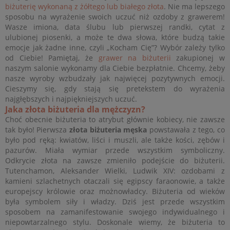
biżuterię wykonaną z żółtego lub białego złota
. Nie ma lepszego
sposobu na wyrażenie swoich uczuć niż ozdoby z grawerem!
Wasze imiona, data ślubu lub pierwszej randki, cytat z
ulubionej piosenki, a może te dwa słowa, które budzą takie
emocje jak żadne inne, czyli „Kocham Cię”? Wybór zależy tylko
od Ciebie! Pamiętaj, że
grawer na biżuterii
zakupionej w
naszym salonie wykonamy dla Ciebie bezpłatnie. Chcemy, żeby
nasze wyroby wzbudzały jak najwięcej pozytywnych emocji.
Cieszymy się, gdy stają się pretekstem do wyrażenia
najgłębszych i najpiękniejszych uczuć.
Jaka złota biżuteria dla mężczyzn?
Choć obecnie biżuteria to atrybut głównie kobiecy, nie zawsze
tak było! Pierwsza
złota biżuteria męska
powstawała z tego, co
było pod ręką: kwiatów, liści i muszli, ale także kości, zębów i
pazurów. Miała wymiar przede wszystkim symboliczny.
Odkrycie złota na zawsze zmieniło podejście do biżuterii.
Tutenchamon, Aleksander Wielki, Ludwik XIV: ozdobami z
kamieni szlachetnych otaczali się egipscy faraonowie, a także
europejscy królowie oraz możnowładcy. Biżuteria od wieków
była symbolem siły i władzy. Dziś jest przede wszystkim
sposobem na zamanifestowanie swojego indywidualnego i
niepowtarzalnego stylu. Doskonale wiemy, że biżuteria to