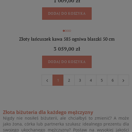
1 009,00 zł
DODAJ DO KOSZYKA
Złoty łańcuszek kawa 585 ogniwa blaszki 50 cm
3 059,00 zł
DODAJ DO KOSZYKA
1
2
3
4
5
6
Złota biżuteria dla każdego mężczyzny
Nigdy nie nosiłeś biżuterii, ale chciałbyś to zmienić? A może
jako żona, córka lub partnerka szukasz idealnego prezentu dla
swojego ukochanego mężczyzny? Postaw na wysokiej jakości