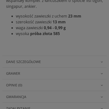
wspaniały komplet z łańcuszkiem o splocie lisi ogon,
singapur, ankier.
wysokość zawieszki z uchem
23 mm
szerokość zawieszki
13 mm
waga zawieszki
0,94 - 0,99 g
wysoka
próba złota 585
DANE SZCZEGÓŁOWE
GRAWER
OPINIE (0)
GWARANCJA
ZADAJ PYTANIE