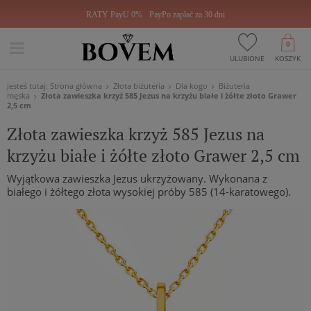
RATY PayU 0%
PayPo zapłać za 30 dni
0
ULUBIONE
KOSZYK
Jesteś tutaj:
Strona główna
Złota biżuteria
Dla kogo
Biżuteria
męska
Złota zawieszka krzyż 585 Jezus na krzyżu białe i żółte złoto Grawer
2,5 cm
Złota zawieszka krzyż 585 Jezus na
krzyżu białe i żółte złoto Grawer 2,5 cm
Wyjątkowa zawieszka Jezus ukrzyżowany. Wykonana z
białego i żółtego złota wysokiej próby 585 (14-karatowego).