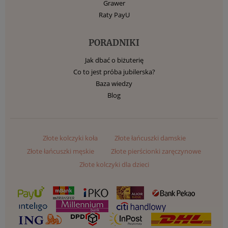
Grawer
Raty PayU
PORADNIKI
Jak dbać o biżuterię
Co to jest próba jubilerska?
Baza wiedzy
Blog
Złote kolczyki koła
Złote łańcuszki damskie
Złote łańcuszki męskie
Złote pierścionki zaręczynowe
Złote kolczyki dla dzieci