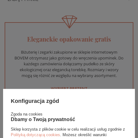
Eleganckie opakowanie gratis
Biżuterię i zegarki zakupione w sklepie internetowym
BOVEM otrzymasz jako gotowy do wręczenia upominek. Do
każdego zamówienia dołączamy pudełko ze skóry
ekologicznej oraz elegancką torebkę. Rozmiary i wzory
mogą się różnić ze względu na wybrany asortyment.
WYBIERZ PREZENT
Konfiguracja zgód
Zgoda na cookies
Dbamy o Twoją prywatność
Sklep korzysta z plików cookie w celu realizacji usług zgodnie z
Polityką dotyczącą cookies
. Możesz określić warunki