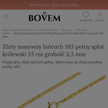
RATY PayU 0%
PayPo zapłać za 30 dni
0
ULUBIONE
KOSZYK
Jesteś tutaj:
Strona główna
Złota biżuteria
Dla kogo
Biżuteria
męska
Złoty masywny łańcuch 585 pełny splot królewski 55 cm grubość 2,5
mm
Złoty masywny łańcuch 585 pełny splot
królewski 55 cm grubość 2,5 mm
Oryginalny złoty łańcuch pełny. Wykonany ze złota wysokiej
próby 585.