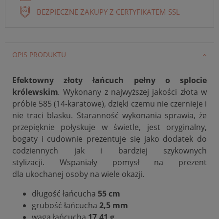
BEZPIECZNE ZAKUPY Z CERTYFIKATEM SSL
OPIS PRODUKTU
Efektowny złoty łańcuch pełny o splocie
królewskim
.
Wykonany z najwyższej jakości złota w
próbie 585 (14-karatowe), dzięki czemu
nie
czernieje
i
nie traci blasku.
Staranność wykonania sprawia, że
przepięknie połyskuje w świetle, jest oryginalny,
bogaty i cudownie prezentuje się jako dodatek do
codziennych jak i bardziej szykownych
stylizacji. Wspaniały pomysł na prezent
dla ukochanej osoby na wiele okazji.
długość łańcucha
55
cm
grubość łańcucha
2,5 mm
waga łańcucha
17,41 g