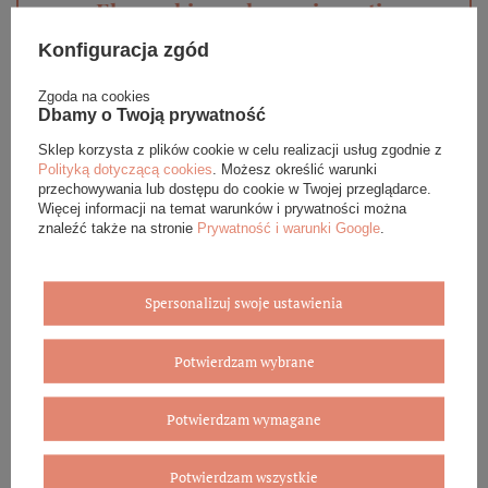
Eleganckie opakowanie gratis
Konfiguracja zgód
Biżuterię i zegarki zakupione w sklepie internetowym
BOVEM otrzymasz jako gotowy do wręczenia upominek. Do
Zgoda na cookies
każdego zamówienia dołączamy pudełko ze skóry
Dbamy o Twoją prywatność
ekologicznej oraz elegancką torebkę. Rozmiary i wzory
mogą się różnić ze względu na wybrany asortyment.
Sklep korzysta z plików cookie w celu realizacji usług zgodnie z
Polityką dotyczącą cookies
. Możesz określić warunki
WYBIERZ PREZENT
przechowywania lub dostępu do cookie w Twojej przeglądarce.
Więcej informacji na temat warunków i prywatności można
znaleźć także na stronie
Prywatność i warunki Google
.
Spersonalizuj swoje ustawienia
Potwierdzam wybrane
Potwierdzam wymagane
Potwierdzam wszystkie