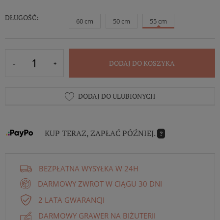
DŁUGOŚĆ:
60 cm
50 cm
55 cm
DODAJ DO KOSZYKA
DODAJ DO ULUBIONYCH
KUP TERAZ, ZAPŁAĆ PÓŹNIEJ.
?
BEZPŁATNA WYSYŁKA W 24H
DARMOWY ZWROT W CIĄGU 30 DNI
2 LATA GWARANCJI
DARMOWY GRAWER NA BIŻUTERII