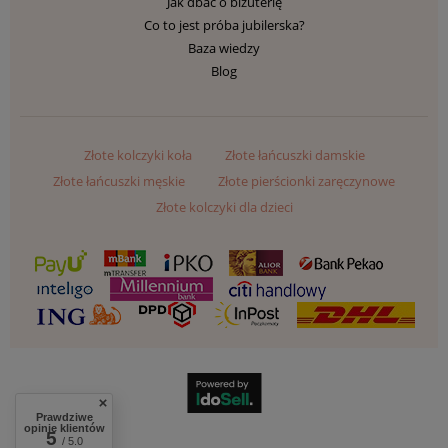
Jak dbać o biżuterię
Co to jest próba jubilerska?
Baza wiedzy
Blog
Złote kolczyki koła
Złote łańcuszki damskie
Złote łańcuszki męskie
Złote pierścionki zaręczynowe
Złote kolczyki dla dzieci
Prawdziwe
opinie klientów
5
/ 5.0