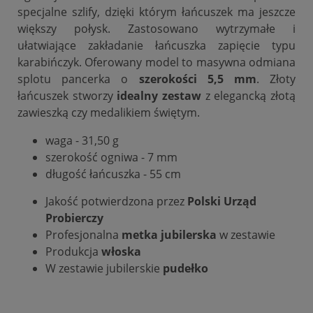
specjalne szlify, dzięki którym łańcuszek ma jeszcze
większy połysk. Zastosowano wytrzymałe i
ułatwiające zakładanie łańcuszka zapięcie typu
karabińczyk. Oferowany model to masywna odmiana
splotu pancerka o
szerokości 5,5 mm
. Złoty
łańcuszek stworzy
idealny zestaw
z elegancką złotą
zawieszką czy medalikiem świętym.
waga - 31,50 g
szerokość ogniwa - 7 mm
długość łańcuszka - 55 cm
Jakość potwierdzona przez
Polski Urząd
Probierczy
Profesjonalna
metka
jubilerska
w zestawie
Produkcja
włoska
W zestawie jubilerskie
pudełko