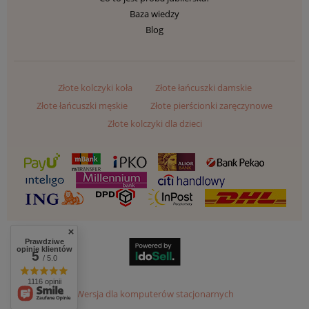
Baza wiedzy
Blog
Złote kolczyki koła
Złote łańcuszki damskie
Złote łańcuszki męskie
Złote pierścionki zaręczynowe
Złote kolczyki dla dzieci
Prawdziwe
opinie klientów
5
/ 5.0
1116 opinii
Wersja dla komputerów stacjonarnych