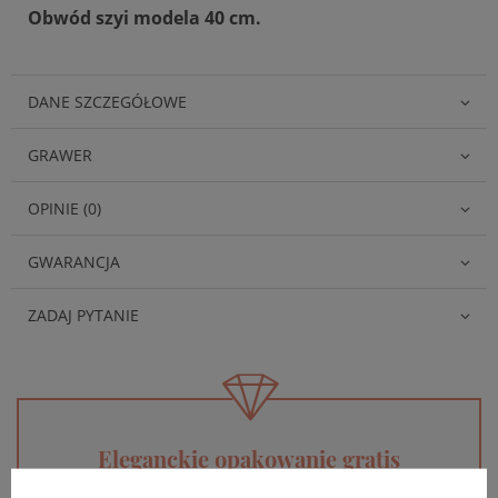
Obwód szyi modela 40 cm.
DANE SZCZEGÓŁOWE
GRAWER
OPINIE (0)
GWARANCJA
ZADAJ PYTANIE
Eleganckie opakowanie gratis