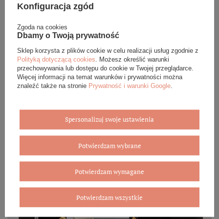
Biżuterię i zegarki zakupione w sklepie internetowym
Konfiguracja zgód
BOVEM otrzymasz jako gotowy do wręczenia upominek. Do
każdego zamówienia dołączamy pudełko ze skóry
Zgoda na cookies
ekologicznej oraz elegancką torebkę. Rozmiary i wzory
Dbamy o Twoją prywatność
mogą się różnić ze względu na wybrany asortyment.
Sklep korzysta z plików cookie w celu realizacji usług zgodnie z
Polityką dotyczącą cookies
. Możesz określić warunki
WYBIERZ PREZENT
przechowywania lub dostępu do cookie w Twojej przeglądarce.
Więcej informacji na temat warunków i prywatności można
znaleźć także na stronie
Prywatność i warunki Google
.
Spersonalizuj swoje ustawienia
Potwierdzam wybrane
Potwierdzam wymagane
Potwierdzam wszystkie