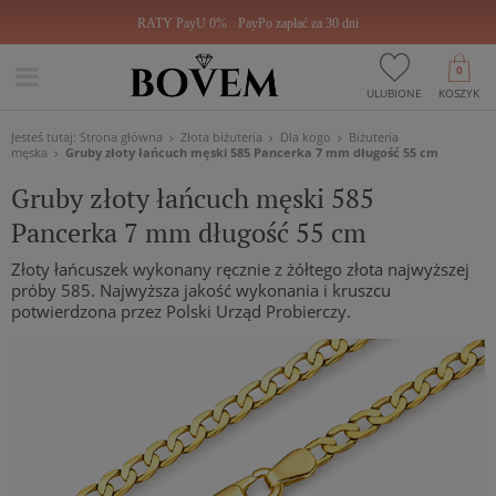
RATY PayU 0%
PayPo zapłać za 30 dni
0
ULUBIONE
KOSZYK
Jesteś tutaj:
Strona główna
Złota biżuteria
Dla kogo
Biżuteria
męska
Gruby złoty łańcuch męski 585 Pancerka 7 mm długość 55 cm
Gruby złoty łańcuch męski 585
Pancerka 7 mm długość 55 cm
Złoty łańcuszek wykonany ręcznie z żółtego złota najwyższej
próby 585. Najwyższa jakość wykonania i kruszcu
potwierdzona przez Polski Urząd Probierczy.