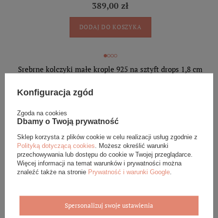
389,00 zł
DODAJ DO KOSZYKA
Srebrne kolczyki małe krople 925 na sztyft drops 1,8 cm
359,00 zł
Konfiguracja zgód
DODAJ DO KOSZYKA
Zgoda na cookies
Dbamy o Twoją prywatność
Sklep korzysta z plików cookie w celu realizacji usług zgodnie z
Polityką dotyczącą cookies
. Możesz określić warunki
Srebrne kolczyki sople 925 gładkie duże na sztyft 5,3 cm
przechowywania lub dostępu do cookie w Twojej przeglądarce.
Więcej informacji na temat warunków i prywatności można
319,00 zł
znaleźć także na stronie
Prywatność i warunki Google
.
DODAJ DO KOSZYKA
Spersonalizuj swoje ustawienia