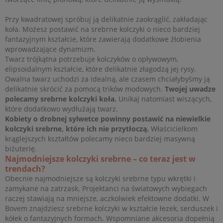
Przy kwadratowej spróbuj ją delikatnie zaokrąglić, zakładając
koła. Możesz postawić na srebrne kolczyki o nieco bardziej
fantazyjnym kształcie, które zawierają dodatkowe żłobienia
wprowadzające dynamizm.
Twarz trójkątna potrzebuje kolczyków o opływowym,
elipsoidalnym kształcie, które delikatnie złagodzą jej rysy.
Owalna twarz uchodzi za idealną, ale czasem chciałybyśmy ją
delikatnie skrócić za pomocą trików modowych.
Twojej uwadze
polecamy srebrne kolczyki koła.
Unikaj natomiast wiszących,
które dodatkowo wydłużają twarz.
Kobiety o drobnej sylwetce powinny postawić na niewielkie
kolczyki srebrne, które ich nie przytłoczą.
Właścicielkom
krąglejszych kształtów polecamy nieco bardziej masywną
biżuterię.
Najmodniejsze kolczyki srebrne – co teraz jest w
trendach?
Obecnie najmodniejsze są kolczyki srebrne typu wkrętki i
zamykane na zatrzask. Projektanci na światowych wybiegach
raczej stawiają na mniejsze, aczkolwiek efektowne dodatki. W
Bovem znajdziesz srebrne kolczyki w kształcie łezek, serduszek i
kółek o fantazyjnych formach. Wspomniane akcesoria dopełnią