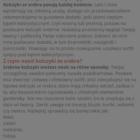
Kolczyki ze srebra pasują każdej kobiecie.
Lato i zima
wyróżniają się chłodną urodą, dlatego ich przedstawicielkom
rekomendujemy te gustowne dodatki. Jeśli jesteś ciepłym
typem kolorystycznym, czyli wiosną lub jesienią, postaw na
pozłacane kolczyki srebrne. Nadadzą promienny wygląd Twojej
twarzy i podkreślą Twoje naturalne piękno. Dobierz do nich
inne pozłacane dodatki, w tym bransoletki, naszyjniki i
pierścionki. Stawiając na to proste rozwiązanie, uzyskasz outfit
spójny pod kątem kolorystycznym.
Z czym nosić kolczyki ze srebra?
Srebrne kolczyki możesz nosić na różne sposoby.
Twojej
szczególnej uwadze polecamy zasadę podobieństwa. Pozwala
ona stworzyć ciekawy i efektowny outfit. Jeśli zdecydujesz się na
typowe kolczyki ze srebra, które mają chłodny odcień, zadbaj o
to, aby bezpośrednio sąsiadowały z chłodnym elementem
garderoby. Nie ma znaczenia kolor spodni, bo te znajdują się z
dala od twarzy. Zwróć uwagę na tonację bluzki, kurtki, sukienki
czy swetra. Najlepiej sprawdzą się barwy takie jak:
fiolet,
zieleń,
niebieski,
fuksja,