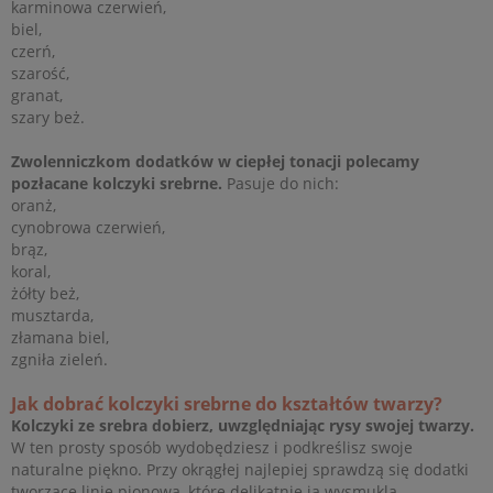
karminowa czerwień,
biel,
czerń,
szarość,
granat,
szary beż.
Zwolenniczkom dodatków w ciepłej tonacji polecamy
pozłacane kolczyki srebrne.
Pasuje do nich:
oranż,
cynobrowa czerwień,
brąz,
koral,
żółty beż,
musztarda,
złamana biel,
zgniła zieleń.
Jak dobrać kolczyki srebrne do kształtów twarzy?
Kolczyki ze srebra dobierz, uwzględniając rysy swojej twarzy.
W ten prosty sposób wydobędziesz i podkreślisz swoje
naturalne piękno. Przy okrągłej najlepiej sprawdzą się dodatki
tworzące linię pionową, które delikatnie ją wysmuklą.