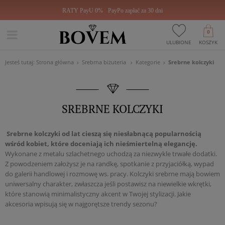
RATY PayU 0%
PayPo zapłać za 30 dni
0
ULUBIONE
KOSZYK
Jesteś tutaj:
Strona główna
Srebrna biżuteria
Kategorie
Srebrne kolczyki
SREBRNE KOLCZYKI
Srebrne kolczyki od lat cieszą się niesłabnącą popularnością
wśród kobiet, które doceniają ich nieśmiertelną elegancję.
Wykonane z metalu szlachetnego uchodzą za niezwykle trwałe dodatki.
Z powodzeniem założysz je na randkę, spotkanie z przyjaciółką, wypad
do galerii handlowej i rozmowę ws. pracy. Kolczyki srebrne mają bowiem
uniwersalny charakter, zwłaszcza jeśli postawisz na niewielkie wkrętki,
które stanowią minimalistyczny akcent w Twojej stylizacji. Jakie
akcesoria wpisują się w najgorętsze trendy sezonu?