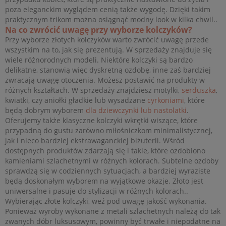
poza eleganckim wyglądem cenią także wygodę. Dzięki takim
praktycznym trikom można osiągnąć modny look w kilka chwil..
Na co zwrócić uwagę przy wyborze kolczyków?
Przy wyborze złotych kolczyków warto zwrócić uwagę przede
wszystkim na to, jak się prezentują. W sprzedaży znajduje się
wiele różnorodnych modeli. Niektóre kolczyki są bardzo
delikatne, stanowią więc dyskretną ozdobę, inne zaś bardziej
zwracają uwagę otoczenia. Możesz postawić na produkty w
różnych kształtach. W sprzedaży znajdziesz motylki,
serduszka
,
kwiatki, czy aniołki gładkie lub wysadzane
cyrkoniami
, które
będą dobrym wyborem
dla dziewczynki lub nastolatki
.
Oferujemy także klasyczne kolczyki wkrętki wiszące, które
przypadną do gustu zarówno miłośniczkom minimalistycznej,
jak i nieco bardziej ekstrawaganckiej biżuterii. Wśród
dostępnych produktów zdarzają się i takie, które ozdobiono
kamieniami szlachetnymi w różnych kolorach. Subtelne ozdoby
sprawdzą się w codziennych sytuacjach, a bardziej wyraziste
będą doskonałym wyborem na wyjątkowe okazje. Złoto jest
uniwersalne i pasuje do stylizacji w różnych kolorach..
Wybierając złote kolczyki, weź pod uwagę jakość wykonania.
Ponieważ wyroby wykonane z metali szlachetnych należą do tak
zwanych dóbr luksusowym, powinny być trwałe i niepodatne na