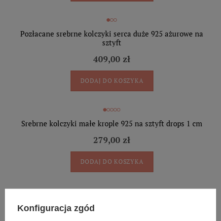
Pozłacane srebrne kolczyki serca duże 925 ażurowe na
sztyft
409,00 zł
DODAJ DO KOSZYKA
Srebrne kolczyki małe krople 925 na sztyft drops 1 cm
279,00 zł
DODAJ DO KOSZYKA
Pozłacane srebrne kolczyki średnie krople 925 na sztyft
Konfiguracja zgód
drops 2,8 cm