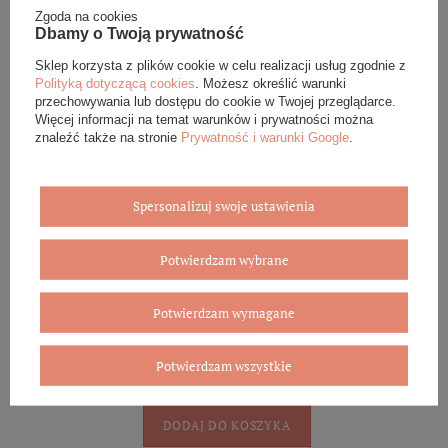
319,00 zł
Zgoda na cookies
Dbamy o Twoją prywatność
DODAJ DO KOSZYKA
Sklep korzysta z plików cookie w celu realizacji usług zgodnie z
Polityką dotyczącą cookies
. Możesz określić warunki
przechowywania lub dostępu do cookie w Twojej przeglądarce.
Więcej informacji na temat warunków i prywatności można
znaleźć także na stronie
Prywatność i warunki Google
.
Srebrne kolczyki diamentowane róże 925 róża kwiaty na
sztyft 1,8 cm
229,00 zł
Spersonalizuj swoje ustawienia
DODAJ DO KOSZYKA
Potwierdzam wybrane
Potwierdzam wymagane
Pozłacane srebrne kolczyki koła gładkie 925 kółka na sztyft
4,4 cm
Potwierdzam wszystkie
319,00 zł
DODAJ DO KOSZYKA