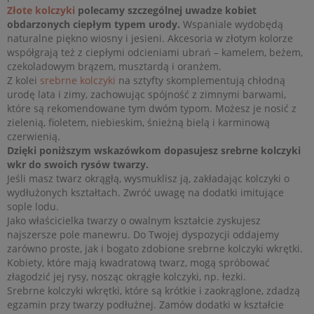
Złote kolczyki
polecamy szczególnej uwadze kobiet
obdarzonych ciepłym typem urody.
Wspaniale wydobędą
naturalne piękno wiosny i jesieni. Akcesoria w złotym kolorze
współgrają też z ciepłymi odcieniami ubrań – kamelem, beżem,
czekoladowym brązem, musztardą i oranżem.
Z kolei
srebrne kolczyki
na sztyfty skomplementują chłodną
urodę lata i zimy, zachowując spójność z zimnymi barwami,
które są rekomendowane tym dwóm typom. Możesz je nosić z
zielenią, fioletem, niebieskim, śnieżną bielą i karminową
czerwienią.
Dzięki poniższym wskazówkom dopasujesz srebrne kolczyki
wkr do swoich rysów twarzy.
Jeśli masz twarz okrągłą, wysmuklisz ją, zakładając kolczyki o
wydłużonych kształtach. Zwróć uwagę na dodatki imitujące
sople lodu.
Jako właścicielka twarzy o owalnym kształcie zyskujesz
najszersze pole manewru. Do Twojej dyspozycji oddajemy
zarówno proste, jak i bogato zdobione srebrne kolczyki wkrętki.
Kobiety, które mają kwadratową twarz, mogą spróbować
złagodzić jej rysy, nosząc okrągłe kolczyki, np. łezki.
Srebrne kolczyki wkrętki, które są krótkie i zaokrąglone, zdadzą
egzamin przy twarzy podłużnej. Zamów dodatki w kształcie