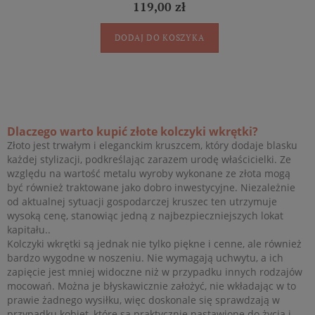
119,00 zł
DODAJ DO KOSZYKA
Dlaczego warto kupić złote kolczyki wkrętki?
Złoto jest trwałym i eleganckim kruszcem, który dodaje blasku
każdej stylizacji, podkreślając zarazem urodę właścicielki. Ze
względu na wartość metalu wyroby wykonane ze złota mogą
być również traktowane jako dobro inwestycyjne. Niezależnie
od aktualnej sytuacji gospodarczej kruszec ten utrzymuje
wysoką cenę, stanowiąc jedną z najbezpieczniejszych lokat
kapitału..
Kolczyki wkrętki są jednak nie tylko piękne i cenne, ale również
bardzo wygodne w noszeniu. Nie wymagają uchwytu, a ich
zapięcie jest mniej widoczne niż w przypadku innych rodzajów
mocowań. Można je błyskawicznie założyć, nie wkładając w to
prawie żadnego wysiłku, więc doskonale się sprawdzają w
przypadku kobiet, które są praktycznie nastawione do życia i