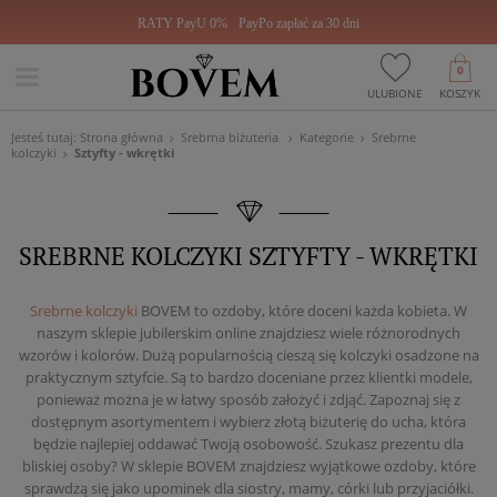
RATY PayU 0%
PayPo zapłać za 30 dni
0
ULUBIONE
KOSZYK
Jesteś tutaj:
Strona główna
Srebrna biżuteria
Kategorie
Srebrne
kolczyki
Sztyfty - wkrętki
SREBRNE KOLCZYKI SZTYFTY - WKRĘTKI
Srebrne kolczyki
BOVEM to ozdoby, które doceni każda kobieta. W
naszym sklepie jubilerskim online znajdziesz wiele różnorodnych
wzorów i kolorów. Dużą popularnością cieszą się kolczyki osadzone na
praktycznym sztyfcie. Są to bardzo doceniane przez klientki modele,
ponieważ można je w łatwy sposób założyć i zdjąć. Zapoznaj się z
dostępnym asortymentem i wybierz złotą biżuterię do ucha, która
będzie najlepiej oddawać Twoją osobowość. Szukasz prezentu dla
bliskiej osoby? W sklepie BOVEM znajdziesz wyjątkowe ozdoby, które
sprawdzą się jako upominek dla siostry, mamy, córki lub przyjaciółki.