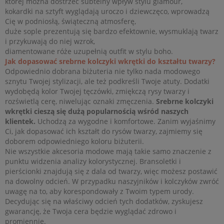
której można dostrzec subtelny wpływ stylu glamour,
kokardki na sztyft wyglądają uroczo i dziewczęco, wprowadzą
Cię w podniosłą, świąteczną atmosferę,
duże sople prezentują się bardzo efektownie, wysmuklają twarz
i przykuwają do niej wzrok,
diamentowane róże uzupełnią outfit w stylu boho.
Jak dopasować srebrne kolczyki wkrętki do kształtu twarzy?
Odpowiednio dobrana biżuteria nie tylko nada modowego
sznytu Twojej stylizacji, ale też podkreśli Twoje atuty. Dodatki
wydobędą kolor Twojej tęczówki, zmiękczą rysy twarzy i
rozświetlą cerę, niwelując oznaki zmęczenia.
Srebrne kolczyki
wkrętki cieszą się dużą popularnością wśród naszych
klientek.
Uchodzą za wygodne i komfortowe. Zanim wyjaśnimy
Ci, jak dopasować ich kształt do rysów twarzy, zajmiemy się
doborem odpowiedniego koloru biżuterii.
Nie wszystkie akcesoria modowe mają takie samo znaczenie z
punktu widzenia analizy kolorystycznej. Bransoletki i
pierścionki znajdują się z dala od twarzy, więc możesz postawić
na dowolny odcień. W przypadku naszyjników i kolczyków zwróć
uwagę na to, aby korespondowały z Twoim typem urody.
Decydując się na właściwy odcień tych dodatków, zyskujesz
gwarancję, że Twoja cera będzie wyglądać zdrowo i
promiennie.