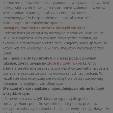
uszkodzenia. Również kunszt wykonania wpływa na ich wartość,
należy więc zwrócić uwagę na staranność wykonania wzorów.
Warto ponadto pamiętać, aby tak cenną biżuterię
przechowywać w bezpiecznym miejscu, aby wartość
zakupionych produktów nie spadała.
Poznaj najmodniejsze srebrne kolczyki wkrętki
Srebrne kolczyki wkrętki są niezwykle modne od kilku lat. W
BOVEM znajdziesz zarówno minimalistyczne dodatki, jak i
akcesoria o fantazyjnych kształtach. Zdajemy sobie sprawę, że
każda kobieta wykształciła własny styl, który wyraża poprzez
ubiór.
Jeśli masz ciepły typ urody lub chcesz poczuć powiew
luksusu, zwróć uwagę na
złote kolczyki wkrętki
.
Choć
składają się głównie ze srebra, ich warstwa zewnętrzna została
pozłacana przy zastosowaniu nowoczesnych technologii. W
rezultacie charakteryzują się wysoką trwałością i zachowują
nienaganny wygląd przez długi czas.
W naszej ofercie znajdziesz najmodniejsze srebrne kolczyki
wkrętki, w tym:
ażurowe serca na sztyft, które przypadną do gustu
romantyczkom, ponadto świetnie nadają się na prezent,
kolczyki krople z cyrkoniami uchodzą za kwintesencję klasyki, w