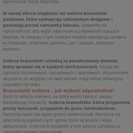
ograniczają naszą ekspresję.
W naszej ofercie znajdziesz też srebrne bransoletki
pozłacane, które zachwycają unikatowym designem i
pozwalają poczuć namiastkę luksusu.
Stawiamy na
różnorodność, aby wyjść naprzeciw oczekiwaniom naszych
klientek. W związku z tym niektóre modele występują zarówno
w chłodnym, srebrnym odcieniu, jak i ciepłym, złocistym
wydaniu.
Srebrne bransoletki uchodzą za ponadczasowy dodatek,
który sprawdzi się w każdych okolicznościach.
Pasuje do
stylizacji biznesowych, casualowych i sportowych. Wspomniane
akcesoria, ze względu na swój odcień, mają mniej odświętny
charakter niż złoto.
Bransoletki srebrne – jak wybrać odpowiednie?
Splot to kolejny element, na który warto zwrócić uwagę,
kompletując biżuterię.
Srebrna bransoletka, która przypomina
prosty łańcuszek, przypadnie do gustu minimalistkom.
Pancerka także ma spore grono zwolenniczek. Wyróżnia się
obecnością pojedynczych ogniw, które są proste i lekko
spłaszczone. Srebrne bransoletki o tym splocie uchodzą za
niezwykle trwałe i wytrzymałe.