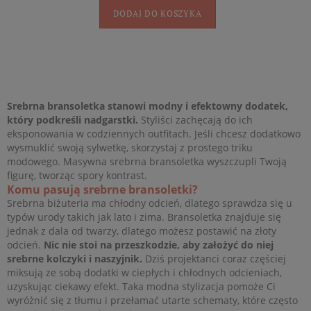
DODAJ DO KOSZYKA
Srebrna bransoletka stanowi modny i efektowny dodatek,
który podkreśli nadgarstki.
Styliści zachęcają do ich
eksponowania w codziennych outfitach. Jeśli chcesz dodatkowo
wysmuklić swoją sylwetkę, skorzystaj z prostego triku
modowego. Masywna srebrna bransoletka wyszczupli Twoją
figurę, tworząc spory kontrast.
Komu pasują srebrne bransoletki?
Srebrna biżuteria ma chłodny odcień, dlatego sprawdza się u
typów urody takich jak lato i zima. Bransoletka znajduje się
jednak z dala od twarzy, dlatego możesz postawić na złoty
odcień.
Nic nie stoi na przeszkodzie, aby założyć do niej
srebrne kolczyki i naszyjnik.
Dziś projektanci coraz częściej
miksują ze sobą dodatki w ciepłych i chłodnych odcieniach,
uzyskując ciekawy efekt. Taka modna stylizacja pomoże Ci
wyróżnić się z tłumu i przełamać utarte schematy, które często