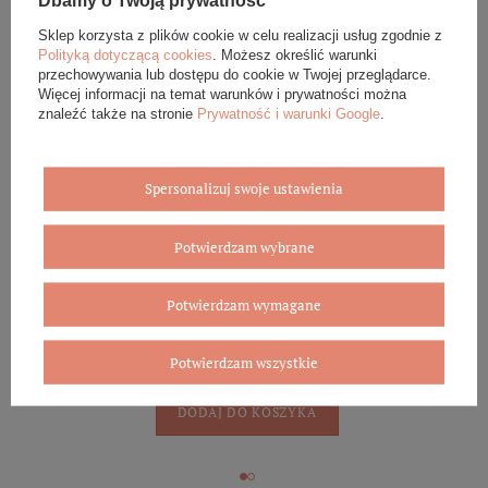
Dbamy o Twoją prywatność
Sklep korzysta z plików cookie w celu realizacji usług zgodnie z
DODAJ DO KOSZYKA
Polityką dotyczącą cookies
. Możesz określić warunki
przechowywania lub dostępu do cookie w Twojej przeglądarce.
Więcej informacji na temat warunków i prywatności można
znaleźć także na stronie
Prywatność i warunki Google
.
Srebrna bransoletka 925 fasetowana kulki rozkładana
409,00 zł
Spersonalizuj swoje ustawienia
DODAJ DO KOSZYKA
Potwierdzam wybrane
Potwierdzam wymagane
Srebrna pozłacana bransoletka 925 fasetowana kulki
rozkładana
Potwierdzam wszystkie
409,00 zł
DODAJ DO KOSZYKA