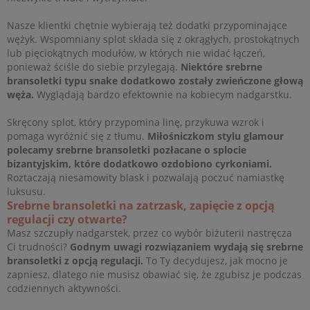
Nasze klientki chętnie wybierają też dodatki przypominające
wężyk. Wspomniany splot składa się z okrągłych, prostokątnych
lub pięciokątnych modułów, w których nie widać łączeń,
ponieważ ściśle do siebie przylegają.
Niektóre srebrne
bransoletki typu snake dodatkowo zostały zwieńczone głową
węża.
Wyglądają bardzo efektownie na kobiecym nadgarstku.
Skręcony splot, który przypomina linę, przykuwa wzrok i
pomaga wyróżnić się z tłumu.
Miłośniczkom stylu glamour
polecamy srebrne bransoletki pozłacane o splocie
bizantyjskim, które dodatkowo ozdobiono cyrkoniami.
Roztaczają niesamowity blask i pozwalają poczuć namiastkę
luksusu.
Srebrne bransoletki na zatrzask, zapięcie z opcją
regulacji czy otwarte?
Masz szczupły nadgarstek, przez co wybór biżuterii nastręcza
Ci trudności?
Godnym uwagi rozwiązaniem wydają się srebrne
bransoletki z opcją regulacji.
To Ty decydujesz, jak mocno je
zapniesz, dlatego nie musisz obawiać się, że zgubisz je podczas
codziennych aktywności.