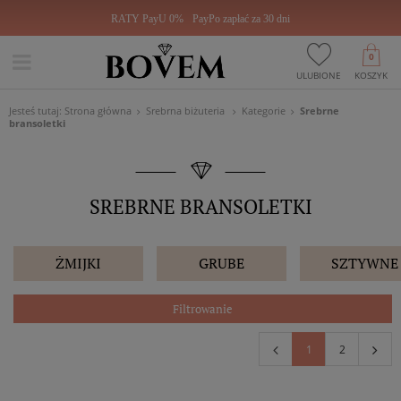
RATY PayU 0%
PayPo zapłać za 30 dni
0
ULUBIONE
KOSZYK
Jesteś tutaj:
Strona główna
Srebrna biżuteria
Kategorie
Srebrne
bransoletki
SREBRNE BRANSOLETKI
ŻMIJKI
GRUBE
SZTYWNE
Filtrowanie
1
2