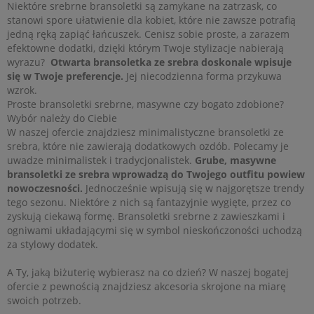
Niektóre srebrne bransoletki są zamykane na zatrzask, co
stanowi spore ułatwienie dla kobiet, które nie zawsze potrafią
jedną ręką zapiąć łańcuszek. Cenisz sobie proste, a zarazem
efektowne dodatki, dzięki którym Twoje stylizacje nabierają
wyrazu?
Otwarta bransoletka ze srebra doskonale wpisuje
się w Twoje preferencje.
Jej niecodzienna forma przykuwa
wzrok.
Proste bransoletki srebrne, masywne czy bogato zdobione?
Wybór należy do Ciebie
W naszej ofercie znajdziesz minimalistyczne bransoletki ze
srebra, które nie zawierają dodatkowych ozdób. Polecamy je
uwadze minimalistek i tradycjonalistek.
Grube, masywne
bransoletki ze srebra wprowadzą do Twojego outfitu powiew
nowoczesności.
Jednocześnie wpisują się w najgorętsze trendy
tego sezonu. Niektóre z nich są fantazyjnie wygięte, przez co
zyskują ciekawą formę. Bransoletki srebrne z zawieszkami i
ogniwami układającymi się w symbol nieskończoności uchodzą
za stylowy dodatek.
A Ty, jaką biżuterię wybierasz na co dzień? W naszej bogatej
ofercie z pewnością znajdziesz akcesoria skrojone na miarę
swoich potrzeb.