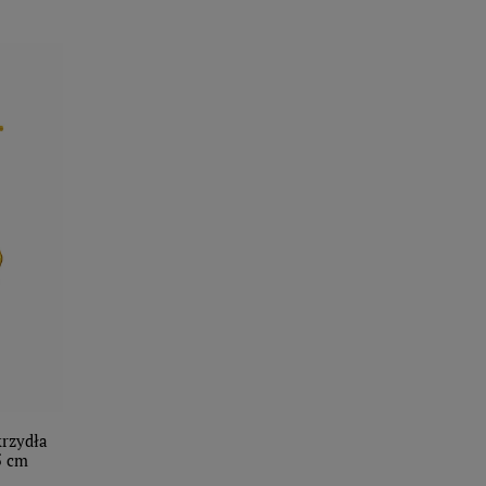
krzydła
5 cm