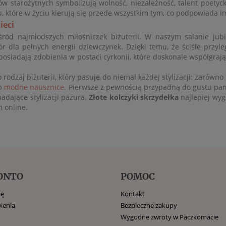
ów starożytnych symbolizują wolność, niezależność, talent poetyc
które w życiu kierują się przede wszystkim tym, co podpowiada im
ieci
ród najmłodszych miłośniczek biżuterii. W naszym salonie jubi
r dla pełnych energii dziewczynek. Dzięki temu, że ściśle przy
 posiadają zdobienia w postaci cyrkonii, które doskonale współgra
 rodzaj biżuterii, który pasuje do niemal każdej stylizacji: zarówno 
b
modne nausznice
. Pierwsze z pewnością przypadną do gustu pani
adające stylizacji pazura.
Złote kolczyki skrzydełka
najlepiej wyg
 online.
ONTO
POMOC
ię
Kontakt
ienia
Bezpieczne zakupy
Wygodne zwroty w Paczkomacie