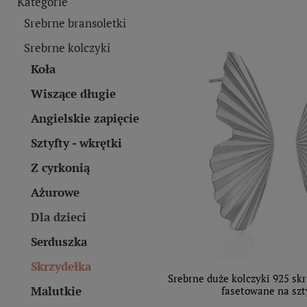
Kategorie
Srebrne bransoletki
Srebrne kolczyki
Koła
Wiszące długie
Angielskie zapięcie
Sztyfty - wkrętki
Z cyrkonią
Ażurowe
Dla dzieci
Serduszka
Skrzydełka
Srebrne duże kolczyki 925 sk
Malutkie
fasetowane na szt