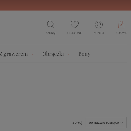
0
SZUKAJ
ULUBIONE
KONTO
KOSZYK
Z grawerem
Obrączki
Bony
Sortuj
po nazwie rosnąco