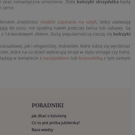
ki oraz romantyczne uniesienie.
Złote
kolczyki skrzydełka
będą
 serce.
lerskim znajdziesz
modele zapinane na sztyft
, który ułatwiają
legają do uszu, nie spadną nawet podczas tańca lub zabawy. Są
ją z 14-karatowym złotem. Dużą popularnością cieszą się
kolczyki
casualowej, jak i eleganckiej. Kobietom, które lubią się wyróżniać
om, które na co dzień wybierają stroje w stylu vintage czy boho.
lądają w komplecie z
naszyjnikiem
lub
bransoletką
z tym samym
PORADNIKI
Jak dbać o biżuterię
Co to jest próba jubilerska?
Baza wiedzy