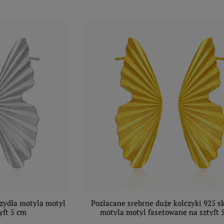
rzydła motyla motyl
Pozłacane srebrne duże kolczyki 925 s
yft 5 cm
motyla motyl fasetowane na sztyft 