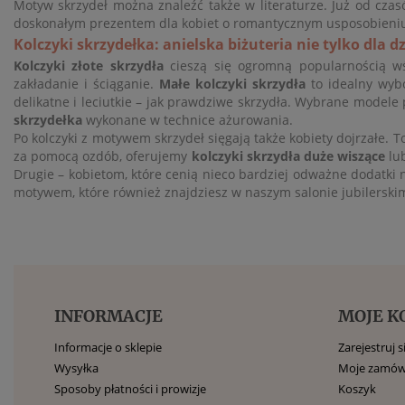
Motyw skrzydeł można znaleźć także w literaturze. Już od czas
doskonałym prezentem dla kobiet o romantycznym usposobieniu, 
Kolczyki skrzydełka: anielska biżuteria nie tylko dla dz
Kolczyki złote skrzydła
cieszą się ogromną popularnością wś
zakładanie i ściąganie.
Małe kolczyki skrzydła
to idealny wybó
delikatne i leciutkie – jak prawdziwe skrzydła. Wybrane modele
skrzydełka
wykonane w technice ażurowania.
Po kolczyki z motywem skrzydeł sięgają także kobiety dojrzałe. To
za pomocą ozdób, oferujemy
kolczyki skrzydła duże
wiszące
lu
Drugie – kobietom, które cenią nieco bardziej odważne dodatki n
motywem, które również znajdziesz w naszym salonie jubilerskim
INFORMACJE
MOJE K
Informacje o sklepie
Zarejestruj s
Wysyłka
Moje zamów
Sposoby płatności i prowizje
Koszyk