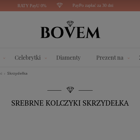
PayPo zapłać za 30 dni
RATY PayU 0%
Celebrytki
Diamenty
Prezent na
ki
Skrzydełka
SREBRNE KOLCZYKI SKRZYDEŁKA