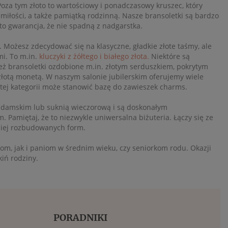
za tym złoto to wartościowy i ponadczasowy kruszec, który
miłości, a także pamiątką rodzinną. Nasze bransoletki są bardzo
to gwarancja, że nie spadną z nadgarstka.
 Możesz zdecydować się na klasyczne, gładkie złote taśmy, ale
mi. To m.in.
kluczyki z żółtego i białego złota.
Niektóre są
eż bransoletki ozdobione m.in. złotym serduszkiem, pokrytym
e złotą monetą. W naszym salonie jubilerskim oferujemy wiele
 tej kategorii może stanowić bazę do zawieszek charms.
 damskim lub suknią wieczorową i są doskonałym
 Pamiętaj, że to niezwykle uniwersalna biżuteria. Łączy się ze
dziej rozbudowanych form.
om, jak i paniom w średnim wieku, czy seniorkom rodu. Okazji
kiń rodziny.
PORADNIKI