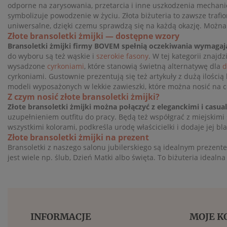
odporne na zarysowania, przetarcia i inne uszkodzenia mechani
symbolizuje powodzenie w życiu. Złota biżuteria to zawsze trafi
uniwersalne, dzięki czemu sprawdzą się na każdą okazję. Można 
Złote bransoletki żmijki — dostępne wzory
Bransoletki żmijki firmy BOVEM spełnią oczekiwania wymagaj
do wyboru są też wąskie i
szerokie fasony
. W tej kategorii znaj
wysadzone
cyrkoniami
, które stanowią świetną alternatywę dla
d
cyrkoniami. Gustownie prezentują się też artykuły z dużą ilością
modeli wyposażonych w lekkie zawieszki, które można nosić na co
Z czym nosić złote bransoletki żmijki?
Złote bransoletki żmijki można połączyć z eleganckimi i casua
uzupełnieniem outfitu do pracy. Będą też współgrać z miejskimi 
wszystkimi kolorami, podkreśla urodę właścicielki i dodaje jej
Złote bransoletki żmijki na prezent
Bransoletki z naszego salonu jubilerskiego są idealnym prezen
jest wiele np. ślub, Dzień Matki albo święta. To biżuteria idealna 
INFORMACJE
MOJE K