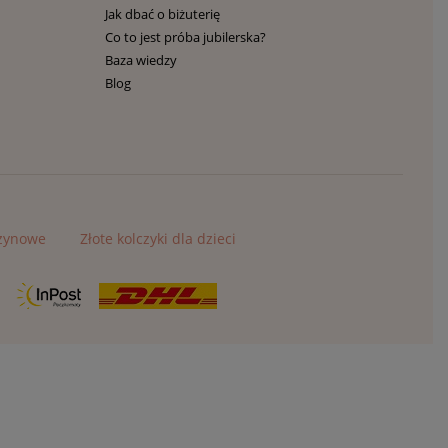
Jak dbać o biżuterię
Co to jest próba jubilerska?
Baza wiedzy
Blog
czynowe
Złote kolczyki dla dzieci