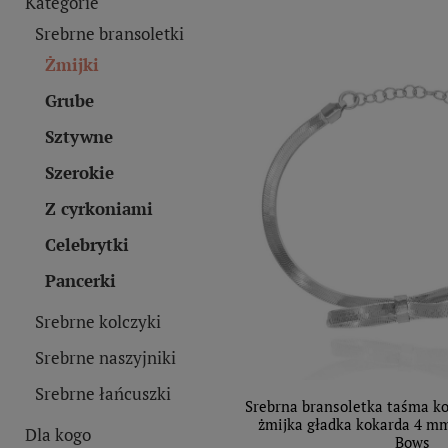
Kategorie
Srebrne bransoletki
Żmijki
Grube
Sztywne
Szerokie
Z cyrkoniami
Celebrytki
Pancerki
Srebrne kolczyki
Srebrne naszyjniki
Srebrne łańcuszki
Srebrna bransoletka taśma k
żmijka gładka kokarda 4 m
Dla kogo
Bows