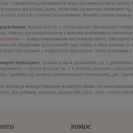
czne. Odpowiednio potraktowane błyszczą nawet po wielu latach. Po
ony prezent dla bliskiej osoby. Może stać się ważnym symbolem np. 
je nosić solo lub z innymi bransoletkami. Ponadto mocne zapięcia 
ących kobiet.
Wynika to m.in. z różnorodności oferowanych modeli.
dziesz również wyrazistą biżuterię z wieloma dodatkowymi elementa
iamentów
— osoba niewprawiona nie znajdzie różnic. Oferujemy t
 kuleczek. Wyjątkowe są bransoletki typu siatka, a także produkt z
 dzień lub zestawić z eleganckimi stylizacjami. Wiele produktów z
lowymi stylizacjami.
Sprawdzą się w zestawieniu np. z garniturem
stylówkami — można je łączyć np. z T-shirtem, jeansami i płaszczem.
 blasku. Spodoba się zarówno zwolenniczkom minimalizmu, jak i bar
tem. Można je wręczyć kobietom w każdym wieku: zarówno nastolatk
m.in. dla szefowej, znajomej, przyjaciółki, żony, córki i innych człon
ONTO
POMOC