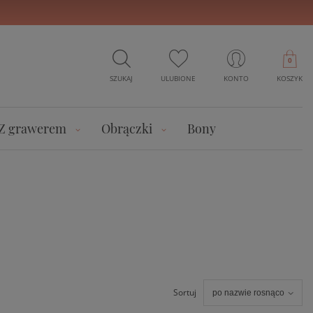
0
SZUKAJ
ULUBIONE
KONTO
KOSZYK
Z grawerem
Obrączki
Bony
Sortuj
po nazwie rosnąco