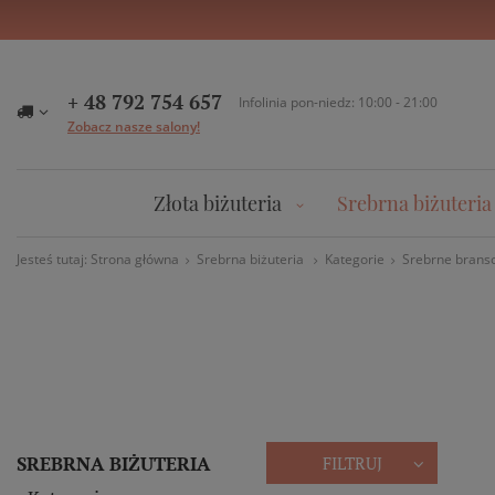
+ 48 792 754 657
Infolinia pon-niedz: 10:00 - 21:00
Zobacz nasze salony!
Złota biżuteria
Srebrna biżuteria
Jesteś tutaj:
Strona główna
Srebrna biżuteria
Kategorie
Srebrne branso
SREBRNA BIŻUTERIA
FILTRUJ