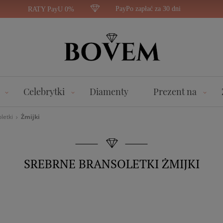
PayPo zapłać za 30 dni
RATY PayU 0%
Celebrytki
Diamenty
Prezent na
letki
Żmijki
SREBRNE BRANSOLETKI ŻMIJKI