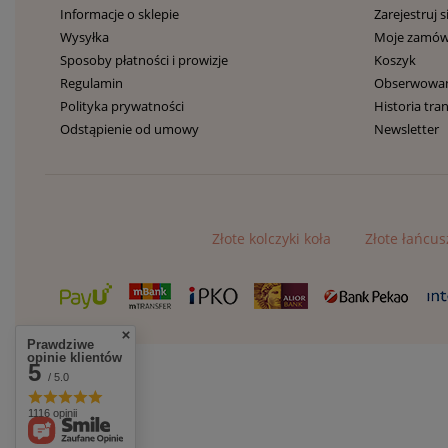
Informacje o sklepie
Zarejestruj s
Wysyłka
Moje zamów
Sposoby płatności i prowizje
Koszyk
Regulamin
Obserwowa
Polityka prywatności
Historia tran
Odstąpienie od umowy
Newsletter
Złote kolczyki koła
Złote łańcus
Prawdziwe
opinie klientów
5
/ 5.0
1116 opinii