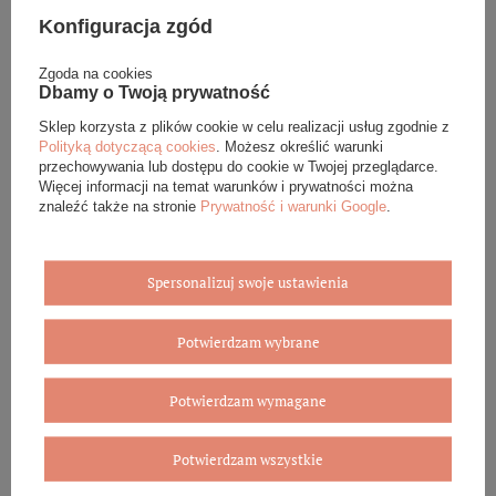
Eleganckie opakowanie gratis
Konfiguracja zgód
Biżuterię i zegarki zakupione w sklepie internetowym
Zgoda na cookies
Dbamy o Twoją prywatność
BOVEM otrzymasz jako gotowy do wręczenia upominek. Do
każdego zamówienia dołączamy pudełko ze skóry
Sklep korzysta z plików cookie w celu realizacji usług zgodnie z
ekologicznej oraz elegancką torebkę. Rozmiary i wzory
Polityką dotyczącą cookies
. Możesz określić warunki
mogą się różnić ze względu na wybrany asortyment.
przechowywania lub dostępu do cookie w Twojej przeglądarce.
Więcej informacji na temat warunków i prywatności można
WYBIERZ PREZENT
znaleźć także na stronie
Prywatność i warunki Google
.
Spersonalizuj swoje ustawienia
Potwierdzam wybrane
Potwierdzam wymagane
Potwierdzam wszystkie