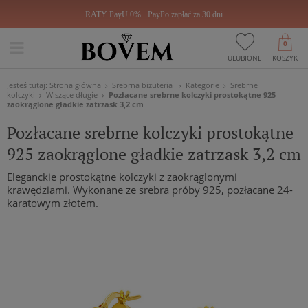
RATY PayU 0%
PayPo zapłać za 30 dni
0
ULUBIONE
KOSZYK
Jesteś tutaj:
Strona główna
Srebrna biżuteria
Kategorie
Srebrne
kolczyki
Wiszące długie
Pozłacane srebrne kolczyki prostokątne 925
zaokrąglone gładkie zatrzask 3,2 cm
Pozłacane srebrne kolczyki prostokątne
925 zaokrąglone gładkie zatrzask 3,2 cm
Eleganckie prostokątne kolczyki z zaokrąglonymi
krawędziami. Wykonane ze srebra próby 925, pozłacane 24-
karatowym złotem.