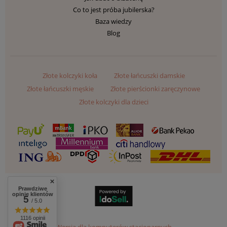
Co to jest próba jubilerska?
Baza wiedzy
Blog
Złote kolczyki koła
Złote łańcuszki damskie
Złote łańcuszki męskie
Złote pierścionki zaręczynowe
Złote kolczyki dla dzieci
Prawdziwe
opinie klientów
5
/ 5.0
1116 opinii
Wersja dla komputerów stacjonarnych