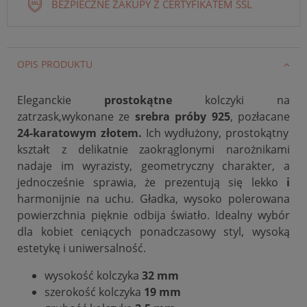
BEZPIECZNE ZAKUPY Z CERTYFIKATEM SSL
OPIS PRODUKTU
Eleganckie
prostokątne
kolczyki na
zatrzask,wykonane ze
srebra próby 925
, pozłacane
24-karatowym złotem.
Ich wydłużony,
prostokątny
kształt z delikatnie zaokrąglonymi narożnikami
nadaje im wyrazisty, geometryczny charakter, a
jednocześnie
sprawia, że prezentują się lekko
i
harmonijnie na uchu.
Gładka, wysoko polerowana
powierzchnia pięknie odbija światło. Idealny wybór
dla kobiet ceniących ponadczasowy styl, wysoką
estetykę i uniwersalność.
wysokość
kolczyka
32 mm
szerokość kolczyka
19 mm