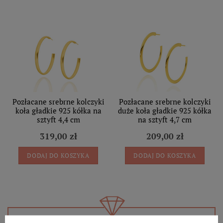
Pozłacane srebrne kolczyki
Pozłacane srebrne kolczyki
koła gładkie 925 kółka na
duże koła gładkie 925 kółka
sztyft 4,4 cm
na sztyft 4,7 cm
319,00 zł
209,00 zł
DODAJ DO KOSZYKA
DODAJ DO KOSZYKA