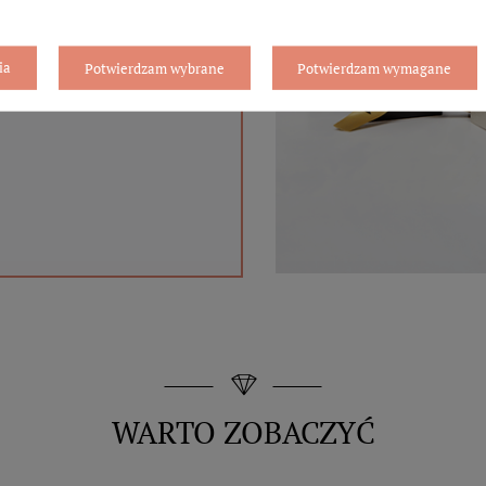
gą się różnić ze względu
ent.
ia
Potwierdzam wybrane
Potwierdzam wymagane
T
WARTO ZOBACZYĆ