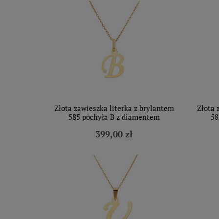
Złota zawieszka literka z brylantem
Złota 
585 pochyła B z diamentem
58
399,00 zł