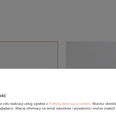
anie gratis
ość
pie internetowym BOVEM
 upominek. Do każdego
w celu realizacji usług zgodnie z
Polityką dotyczącą cookies
. Możesz określi
eglądarce. Więcej informacji na temat warunków i prywatności można znaleźć
óry ekologicznej oraz