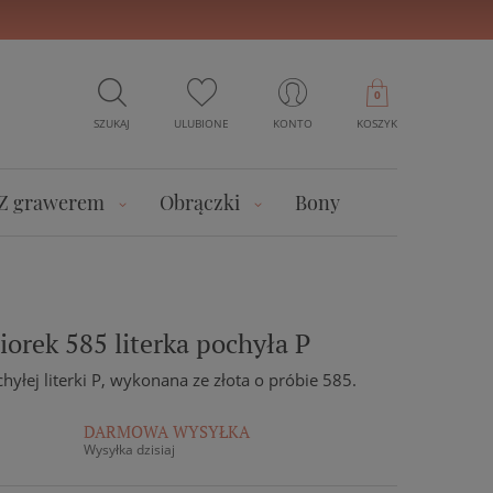
0
SZUKAJ
ULUBIONE
KONTO
KOSZYK
Z grawerem
Obrączki
Bony
iorek 585 literka pochyła P
chyłej literki P, wykonana ze złota o próbie 585.
DARMOWA WYSYŁKA
Wysyłka dzisiaj