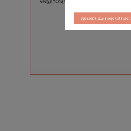
elegancką torebkę. Rozmiary i wzory mo
na wybrany asortym
Spersonalizuj swoje ustawien
WYBIERZ PREZEN