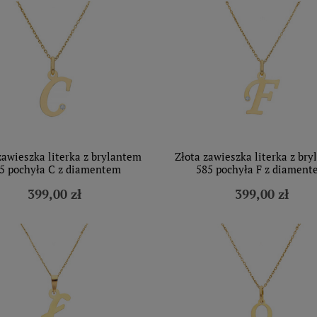
zawieszka literka z brylantem
Złota zawieszka literka z br
5 pochyła C z diamentem
585 pochyła F z diament
399,00 zł
399,00 zł