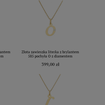
ylantem
Złota zawieszka literka z brylantem
em
585 pochyła O z diamentem
399,00 zł