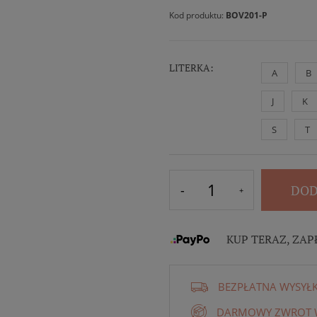
Kod produktu:
BOV201-P
LITERKA:
A
B
J
K
S
T
DOD
KUP TERAZ, ZAP
BEZPŁATNA WYSYŁ
DARMOWY ZWROT W