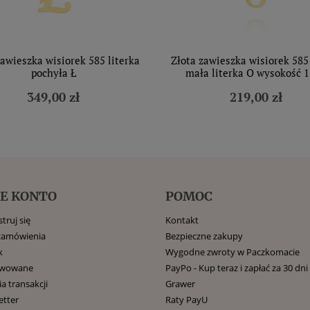
zawieszka wisiorek 585 literka
Złota zawieszka wisiorek 585
pochyła Ł
mała literka O wysokość 
349,00 zł
219,00 zł
E KONTO
POMOC
truj się
Kontakt
zamówienia
Bezpieczne zakupy
k
Wygodne zwroty w Paczkomacie
rwowane
PayPo - Kup teraz i zapłać za 30 dni
ia transakcji
Grawer
etter
Raty PayU