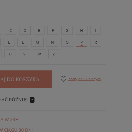
C
D
E
F
G
H
I
L
Ł
M
N
O
P
R
U
V
W
Z
AJ DO KOSZYKA
dodaj do ulubionych
ŁAĆ PÓŹNIEJ.
?
KA W 24H
 CIĄGU 30 DNI