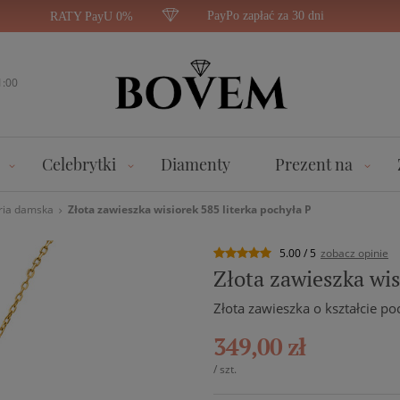
PayPo zapłać za 30 dni
RATY PayU 0%
1:00
Celebrytki
Diamenty
Prezent na
ria damska
Złota zawieszka wisiorek 585 literka pochyła P
5.00 / 5
zobacz opinie
Złota zawieszka wis
Złota zawieszka o kształcie po
349,00 zł
/
szt.