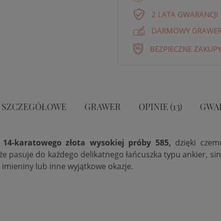
2 LATA GWARANCJI
DARMOWY GRAWER 
BEZPIECZNE ZAKUPY
 SZCZEGÓŁOWE
GRAWER
OPINIE (13)
GWA
o 14-karatowego złota wysokiej próby 585,
dzięki czem
że
pasuje do każdego delikatnego łańcuszka typu ankier, sing
 imieniny lub inne wyjątkowe okazje.