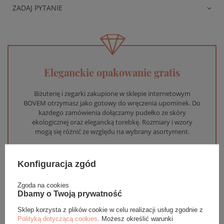
ZADAJ PYTANIE
Eleganckie opakowanie gratis
Biżuterię i zegarki zakupione w sklepie internetowym
BOVEM otrzymasz jako gotowy do wręczenia upominek. Do
każdego zamówienia dołączamy pudełko ze skóry
ekologicznej oraz elegancką torebkę. Rozmiary i wzory
mogą się różnić ze względu na wybrany asortyment.
WYBIERZ PREZENT
Konfiguracja zgód
Zgoda na cookies
Dbamy o Twoją prywatność
Sklep korzysta z plików cookie w celu realizacji usług zgodnie z
Polityką dotyczącą cookies
. Możesz określić warunki