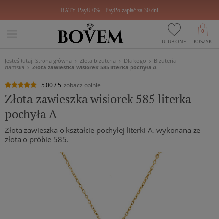
RATY PayU 0%
PayPo zapłać za 30 dni
0
ULUBIONE
KOSZYK
Jesteś tutaj:
Strona główna
Złota biżuteria
Dla kogo
Biżuteria
damska
Złota zawieszka wisiorek 585 literka pochyła A
5.00 / 5
zobacz opinie
Złota zawieszka wisiorek 585 literka
pochyła A
Złota zawieszka o kształcie pochyłej literki A, wykonana ze
złota o próbie 585.