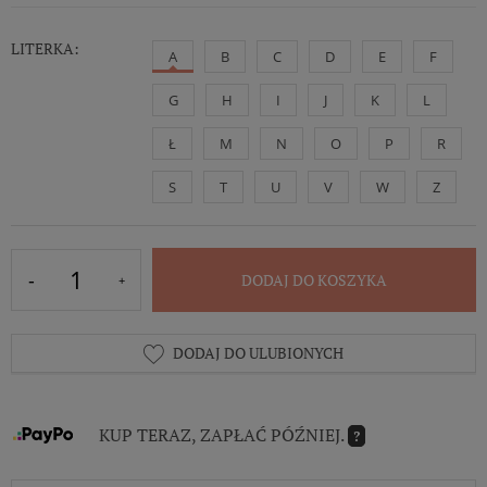
LITERKA:
A
B
C
D
E
F
G
H
I
J
K
L
Ł
M
N
O
P
R
S
T
U
V
W
Z
DODAJ DO KOSZYKA
DODAJ DO ULUBIONYCH
KUP TERAZ, ZAPŁAĆ PÓŹNIEJ.
?