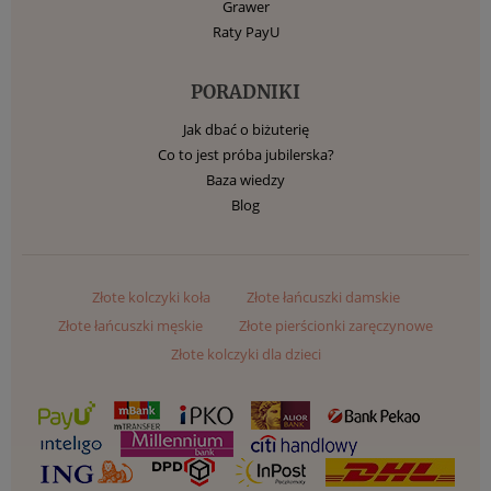
Grawer
Raty PayU
PORADNIKI
Jak dbać o biżuterię
Co to jest próba jubilerska?
Baza wiedzy
Blog
Złote kolczyki koła
Złote łańcuszki damskie
Złote łańcuszki męskie
Złote pierścionki zaręczynowe
Złote kolczyki dla dzieci