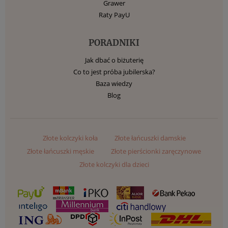
Grawer
Raty PayU
PORADNIKI
Jak dbać o biżuterię
Co to jest próba jubilerska?
Baza wiedzy
Blog
Złote kolczyki koła
Złote łańcuszki damskie
Złote łańcuszki męskie
Złote pierścionki zaręczynowe
Złote kolczyki dla dzieci