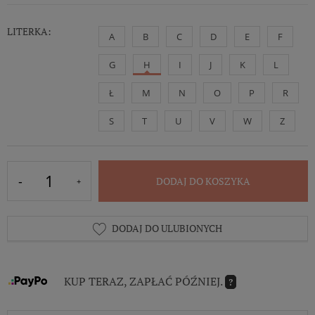
LITERKA:
A
B
C
D
E
F
G
H
I
J
K
L
Ł
M
N
O
P
R
S
T
U
V
W
Z
DODAJ DO KOSZYKA
DODAJ DO ULUBIONYCH
KUP TERAZ, ZAPŁAĆ PÓŹNIEJ.
?