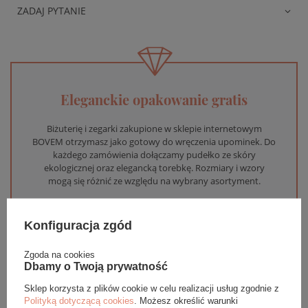
ZADAJ PYTANIE
Eleganckie opakowanie gratis
Biżuterię i zegarki zakupione w sklepie internetowym
BOVEM otrzymasz jako gotowy do wręczenia upominek. Do
każdego zamówienia dołączamy pudełko ze skóry
ekologicznej oraz elegancką torebkę. Rozmiary i wzory
mogą się różnić ze względu na wybrany asortyment.
WYBIERZ PREZENT
Konfiguracja zgód
Zgoda na cookies
Dbamy o Twoją prywatność
Sklep korzysta z plików cookie w celu realizacji usług zgodnie z
Polityką dotyczącą cookies
. Możesz określić warunki