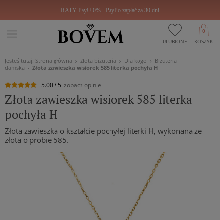
RATY PayU 0%
PayPo zapłać za 30 dni
0
ULUBIONE
KOSZYK
Jesteś tutaj:
Strona główna
Złota biżuteria
Dla kogo
Biżuteria
damska
Złota zawieszka wisiorek 585 literka pochyła H
5.00 / 5
zobacz opinie
Złota zawieszka wisiorek 585 literka
pochyła H
Złota zawieszka o kształcie pochyłej literki H, wykonana ze
złota o próbie 585.