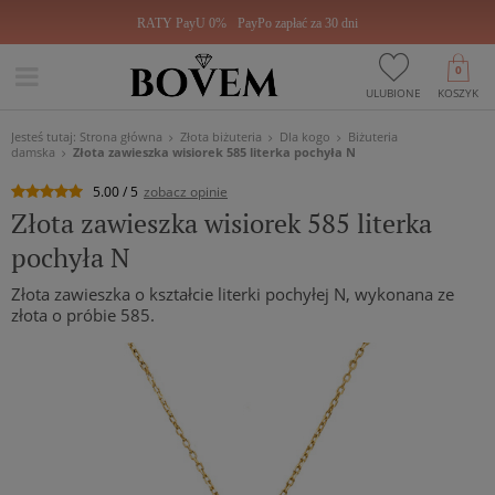
RATY PayU 0%
PayPo zapłać za 30 dni
0
ULUBIONE
KOSZYK
Jesteś tutaj:
Strona główna
Złota biżuteria
Dla kogo
Biżuteria
damska
Złota zawieszka wisiorek 585 literka pochyła N
5.00 / 5
zobacz opinie
Złota zawieszka wisiorek 585 literka
pochyła N
Złota zawieszka o kształcie literki pochyłej N, wykonana ze
złota o próbie 585.