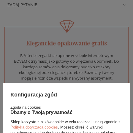
ZADAJ PYTANIE
Eleganckie opakowanie gratis
Biżuterię i zegarki zakupione w sklepie internetowym
BOVEM otrzymasz jako gotowy do wręczenia upominek. Do
każdego zamówienia dołączamy pudełko ze skóry
ekologicznej oraz elegancką torebkę. Rozmiary i wzory
mogą się różnić ze względu na wybrany asortyment.
WYBIERZ PREZENT
Konfiguracja zgód
Zgoda na cookies
Dbamy o Twoją prywatność
Sklep korzysta z plików cookie w celu realizacji usług zgodnie z
Polityką dotyczącą cookies
. Możesz określić warunki
przechowywania lub dostępu do cookie w Twojej przeglądarce.