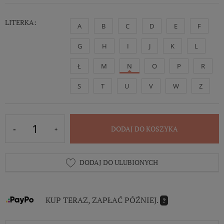
LITERKA:
A
B
C
D
E
F
G
H
I
J
K
L
Ł
M
N
O
P
R
S
T
U
V
W
Z
DODAJ DO KOSZYKA
DODAJ DO ULUBIONYCH
KUP TERAZ, ZAPŁAĆ PÓŹNIEJ.
?