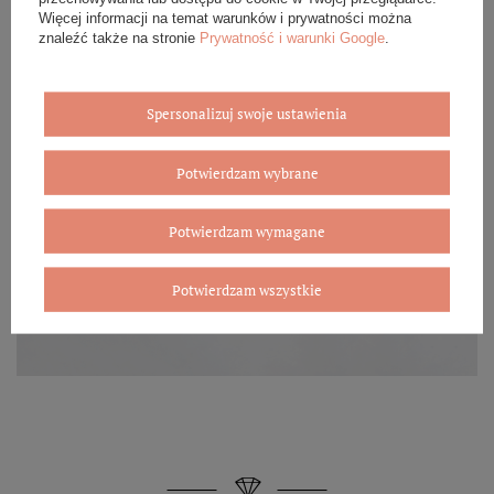
Więcej informacji na temat warunków i prywatności można
znaleźć także na stronie
Prywatność i warunki Google
.
Spersonalizuj swoje ustawienia
Potwierdzam wybrane
Potwierdzam wymagane
Potwierdzam wszystkie