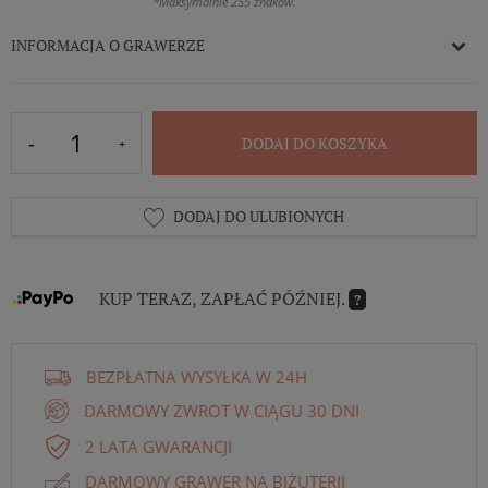
*Maksymalnie 255 znaków.
INFORMACJA O GRAWERZE
DODAJ DO KOSZYKA
DODAJ DO ULUBIONYCH
KUP TERAZ, ZAPŁAĆ PÓŹNIEJ.
?
BEZPŁATNA WYSYŁKA W 24H
DARMOWY ZWROT W CIĄGU 30 DNI
2 LATA GWARANCJI
DARMOWY GRAWER NA BIŻUTERII