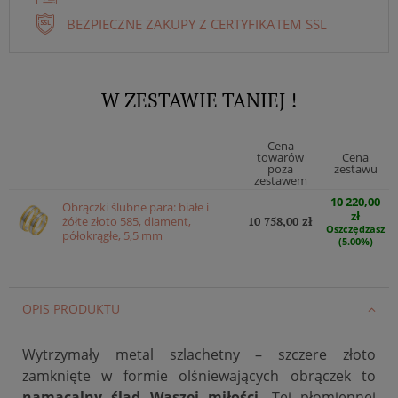
BEZPIECZNE ZAKUPY Z CERTYFIKATEM SSL
W ZESTAWIE TANIEJ !
Cena
towarów
Cena
poza
zestawu
zestawem
10 220,00
Obrączki ślubne para: białe i
zł
żółte złoto 585, diament,
10 758,00 zł
Oszczędzasz
półokrągłe, 5,5 mm
(5.00%)
OPIS PRODUKTU
Wytrzymały metal szlachetny – szczere złoto
zamknięte w formie olśniewających obrączek to
namacalny ślad Waszej miłości
. Tej płomiennej