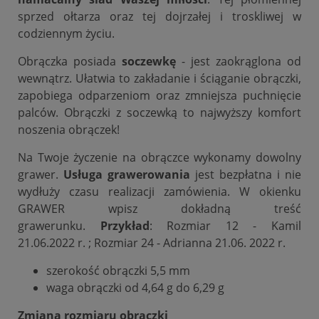
sprzed ołtarza oraz tej dojrzałej i troskliwej w
codziennym życiu.
Obrączka posiada
soczewkę
- jest zaokrąglona od
wewnątrz. Ułatwia to zakładanie i ściąganie obrączki,
zapobiega odparzeniom oraz zmniejsza puchnięcie
palców. Obrączki z soczewką to najwyższy komfort
noszenia obrączek!
Na Twoje życzenie na obrączce wykonamy dowolny
grawer.
Usługa grawerowania
jest bezpłatna i nie
wydłuży czasu realizacji zamówienia. W okienku
GRAWER wpisz dokładną treść
grawerunku.
Przykład
: Rozmiar 12 - Kamil
21.06.2022 r. ; Rozmiar 24 - Adrianna 21.06. 2022 r.
szerokość obrączki 5,5 mm
waga obrączki od 4,64 g do 6,29 g
Zmiana rozmiaru obrączki