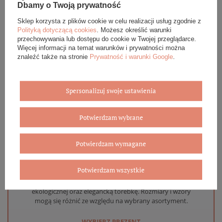
Dbamy o Twoją prywatność
DANE SZCZEGÓŁOWE
Sklep korzysta z plików cookie w celu realizacji usług zgodnie z
OPINIE (0)
Polityką dotyczącą cookies
. Możesz określić warunki
przechowywania lub dostępu do cookie w Twojej przeglądarce.
Więcej informacji na temat warunków i prywatności można
GWARANCJA
znaleźć także na stronie
Prywatność i warunki Google
.
ZADAJ PYTANIE
Spersonalizuj swoje ustawienia
Potwierdzam wybrane
Eleganckie opakowanie gratis
Potwierdzam wymagane
Biżuterię i zegarki zakupione w sklepie internetowym
Potwierdzam wszystkie
BOVEM otrzymasz jako gotowy do wręczenia upominek. Do
każdego zamówienia dołączamy pudełko ze skóry
ekologicznej oraz elegancką torebkę. Rozmiary i wzory
mogą się różnić ze względu na wybrany asortyment.
WYBIERZ PREZENT