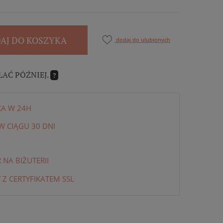
AJ DO KOSZYKA
dodaj do ulubionych
ŁAĆ PÓŹNIEJ.
?
KA W 24H
 CIĄGU 30 DNI
NA BIŻUTERII
 Z CERTYFIKATEM SSL