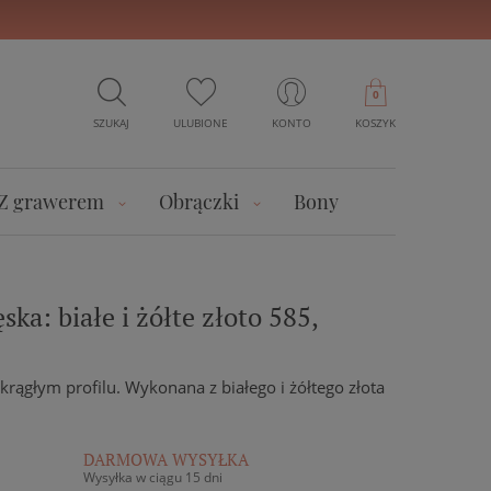
0
SZUKAJ
ULUBIONE
KONTO
KOSZYK
Z grawerem
Obrączki
Bony
ka: białe i żółte złoto 585,
rągłym profilu. Wykonana z białego i żółtego złota
DARMOWA WYSYŁKA
Wysyłka w ciągu 15 dni