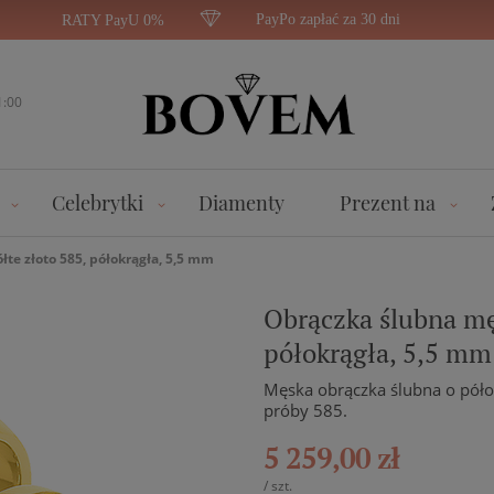
PayPo zapłać za 30 dni
RATY PayU 0%
1:00
Celebrytki
Diamenty
Prezent na
łte złoto 585, półokrągła, 5,5 mm
Obrączka ślubna męs
półokrągła, 5,5 mm
Męska obrączka ślubna o półok
próby 585.
5 259,00 zł
/
szt.