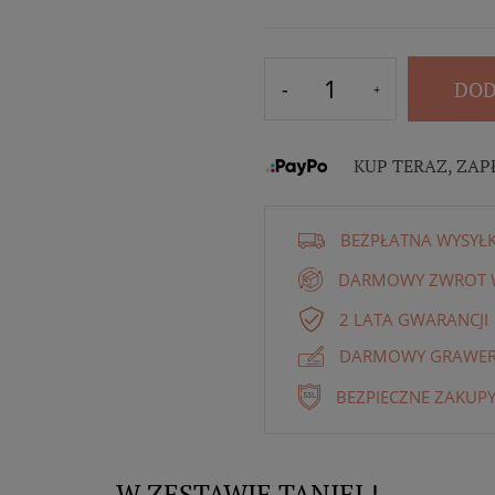
DOD
KUP TERAZ, ZAP
BEZPŁATNA WYSYŁ
DARMOWY ZWROT W
2 LATA GWARANCJI
DARMOWY GRAWER 
BEZPIECZNE ZAKUPY
W ZESTAWIE TANIEJ !