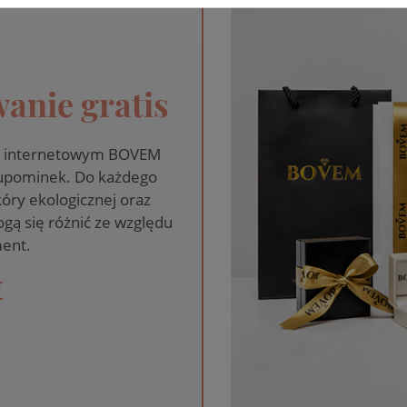
anie gratis
pie internetowym BOVEM
 upominek. Do każdego
óry ekologicznej oraz
gą się różnić ze względu
ent.
T