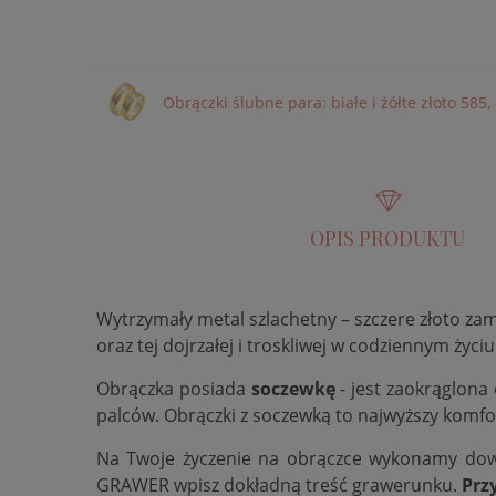
Obrączki ślubne para: białe i żółte złoto 585
OPIS PRODUKTU
Wytrzymały metal szlachetny – szczere złoto za
oraz tej dojrzałej i troskliwej w codziennym życiu
Obrączka posiada
soczewkę
- jest zaokrąglona
palców. Obrączki z soczewką to najwyższy komfo
Na Twoje życzenie na obrączce wykonamy do
GRAWER wpisz dokładną treść grawerunku.
Prz