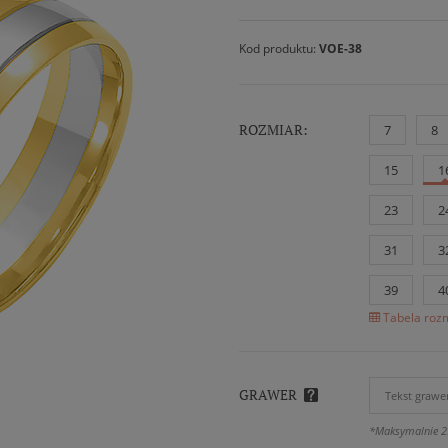
Kod produktu:
VOE-38
ROZMIAR:
7
8
15
1
23
2
31
3
39
4
Tabela rozm
GRAWER
*Maksymalnie 2