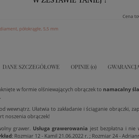
Cena t
, diament, półokrągłe, 5,5 mm
DANE SZCZEGÓŁOWE
OPINIE (0)
GWARANCJ
mknięte w formie olśniewających obrączek to
namacalny śla
.
 od wewnątrz. Ułatwia to zakładanie i ściąganie obrączki, 
rt noszenia obrączek!
wolny grawer.
Usługa grawerowania
jest bezpłatna i nie
ykład
: Rozmiar 12 - Kamil 21.06.2022 r. ; Rozmiar 24 - Adrian