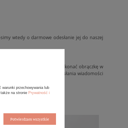
osimy wtedy o darmowe odesłanie jej do naszej
kość, zmienić kolor złota, wykonać obrączkę w
ywidualną, zachęcamy do przesłania wiadomości
ć warunki przechowywania lub
 także na stronie
Prywatność i
Potwierdzam wszystkie