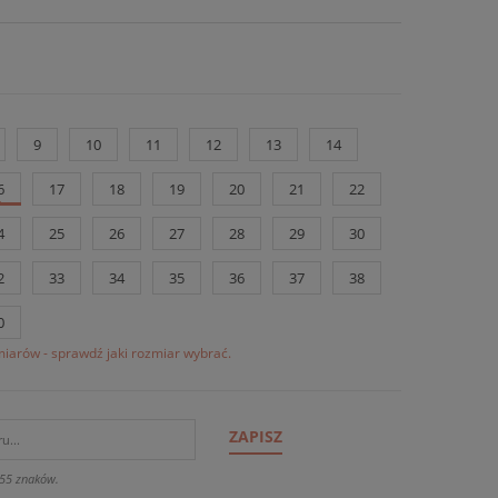
9
10
11
12
13
14
6
17
18
19
20
21
22
4
25
26
27
28
29
30
2
33
34
35
36
37
38
0
iarów - sprawdź jaki rozmiar wybrać.
ZAPISZ
55 znaków.