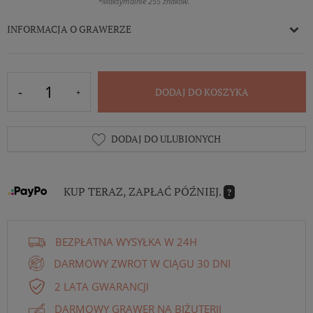
*Maksymalnie 255 znaków.
INFORMACJA O GRAWERZE
DODAJ DO KOSZYKA
DODAJ DO ULUBIONYCH
KUP TERAZ, ZAPŁAĆ PÓŹNIEJ.
?
BEZPŁATNA WYSYŁKA W 24H
DARMOWY ZWROT W CIĄGU 30 DNI
2 LATA GWARANCJI
DARMOWY GRAWER NA BIŻUTERII