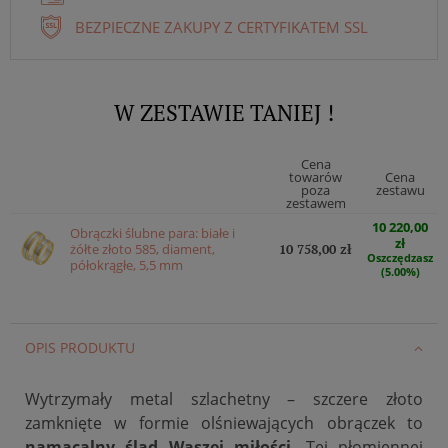
BEZPIECZNE ZAKUPY Z CERTYFIKATEM SSL
W ZESTAWIE TANIEJ !
Cena
towarów
Cena
poza
zestawu
zestawem
10 220,00
Obrączki ślubne para: białe i
zł
żółte złoto 585, diament,
10 758,00 zł
Oszczędzasz
półokrągłe, 5,5 mm
(5.00%)
OPIS PRODUKTU
Wytrzymały metal szlachetny – szczere złoto
zamknięte w formie olśniewających obrączek to
namacalny ślad Waszej miłości
. Tej płomiennej