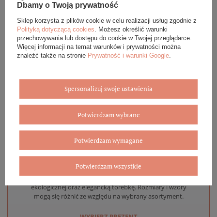
Dbamy o Twoją prywatność
DANE SZCZEGÓŁOWE
Sklep korzysta z plików cookie w celu realizacji usług zgodnie z
OPINIE (0)
Polityką dotyczącą cookies
. Możesz określić warunki
przechowywania lub dostępu do cookie w Twojej przeglądarce.
Więcej informacji na temat warunków i prywatności można
GWARANCJA
znaleźć także na stronie
Prywatność i warunki Google
.
ZADAJ PYTANIE
Spersonalizuj swoje ustawienia
Potwierdzam wybrane
Eleganckie opakowanie gratis
Potwierdzam wymagane
Biżuterię i zegarki zakupione w sklepie internetowym
Potwierdzam wszystkie
BOVEM otrzymasz jako gotowy do wręczenia upominek. Do
każdego zamówienia dołączamy pudełko ze skóry
ekologicznej oraz elegancką torebkę. Rozmiary i wzory
mogą się różnić ze względu na wybrany asortyment.
WYBIERZ PREZENT