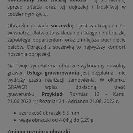
sprzed ołtarza oraz tej dojrzałej i troskliwej w
codziennym życiu.
Obrączka posiada
soczewkę
- jest zaokrąglona od
wewnątrz. Ułatwia to zakładanie i ściąganie obrączki,
zapobiega odparzeniom oraz zmniejsza puchnięcie
palców. Obrączki z soczewką to najwyższy komfort
noszenia obrączek!
Na Twoje życzenie na obrączce wykonamy dowolny
grawer.
Usługa grawerowania
jest bezpłatna i nie
wydłuży czasu realizacji zamówienia. W okienku
GRAWER wpisz dokładną treść
grawerunku.
Przykład
: Rozmiar 12 - Kamil
21.06.2022 r. ; Rozmiar 24 - Adrianna 21.06. 2022 r.
szerokość obrączki 5,5 mm
waga obrączki od 4,64 g do 6,29 g
Zmiana rozmiaru obrączki