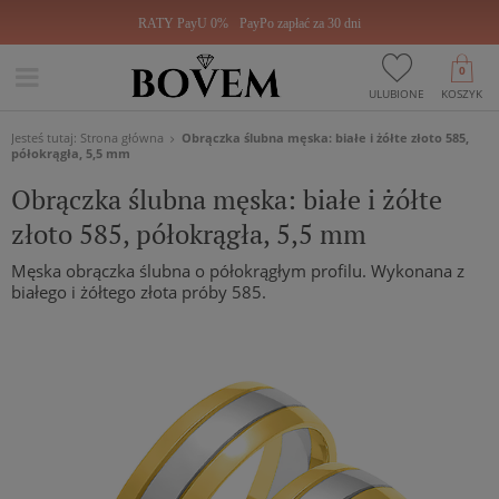
RATY PayU 0%
PayPo zapłać za 30 dni
0
ULUBIONE
KOSZYK
Jesteś tutaj:
Strona główna
Obrączka ślubna męska: białe i żółte złoto 585,
półokrągła, 5,5 mm
Obrączka ślubna męska: białe i żółte
złoto 585, półokrągła, 5,5 mm
Męska obrączka ślubna o półokrągłym profilu. Wykonana z
białego i żółtego złota próby 585.