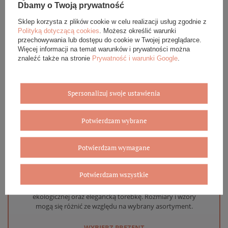
Dbamy o Twoją prywatność
DANE SZCZEGÓŁOWE
Sklep korzysta z plików cookie w celu realizacji usług zgodnie z
OPINIE (0)
Polityką dotyczącą cookies
. Możesz określić warunki
przechowywania lub dostępu do cookie w Twojej przeglądarce.
Więcej informacji na temat warunków i prywatności można
GWARANCJA
znaleźć także na stronie
Prywatność i warunki Google
.
ZADAJ PYTANIE
Spersonalizuj swoje ustawienia
Potwierdzam wybrane
Eleganckie opakowanie gratis
Potwierdzam wymagane
Biżuterię i zegarki zakupione w sklepie internetowym
Potwierdzam wszystkie
BOVEM otrzymasz jako gotowy do wręczenia upominek. Do
każdego zamówienia dołączamy pudełko ze skóry
ekologicznej oraz elegancką torebkę. Rozmiary i wzory
mogą się różnić ze względu na wybrany asortyment.
WYBIERZ PREZENT