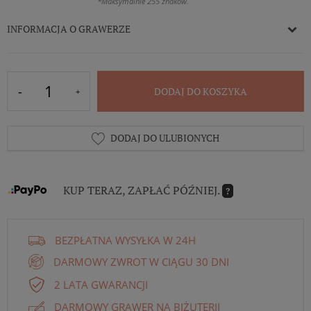
*Maksymalnie 255 znaków.
INFORMACJA O GRAWERZE
DODAJ DO KOSZYKA
DODAJ DO ULUBIONYCH
KUP TERAZ, ZAPŁAĆ PÓŹNIEJ.
?
BEZPŁATNA WYSYŁKA W 24H
DARMOWY ZWROT W CIĄGU 30 DNI
2 LATA GWARANCJI
DARMOWY GRAWER NA BIŻUTERII