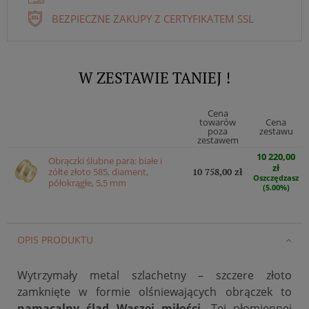
BEZPIECZNE ZAKUPY Z CERTYFIKATEM SSL
W ZESTAWIE TANIEJ !
Cena
towarów
Cena
poza
zestawu
zestawem
10 220,00
Obrączki ślubne para: białe i
zł
żółte złoto 585, diament,
10 758,00 zł
Oszczędzasz
półokrągłe, 5,5 mm
(5.00%)
OPIS PRODUKTU
Wytrzymały metal szlachetny – szczere złoto
zamknięte w formie olśniewających obrączek to
namacalny ślad Waszej miłości
. Tej płomiennej