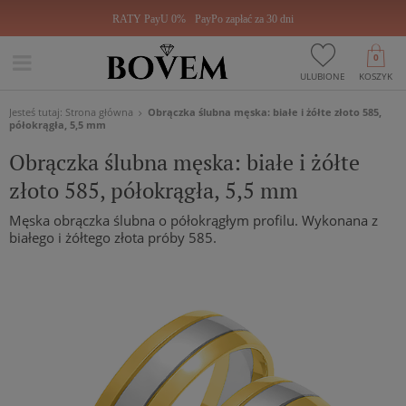
RATY PayU 0%
PayPo zapłać za 30 dni
0
ULUBIONE
KOSZYK
Jesteś tutaj:
Strona główna
Obrączka ślubna męska: białe i żółte złoto 585,
półokrągła, 5,5 mm
Obrączka ślubna męska: białe i żółte
złoto 585, półokrągła, 5,5 mm
Męska obrączka ślubna o półokrągłym profilu. Wykonana z
białego i żółtego złota próby 585.