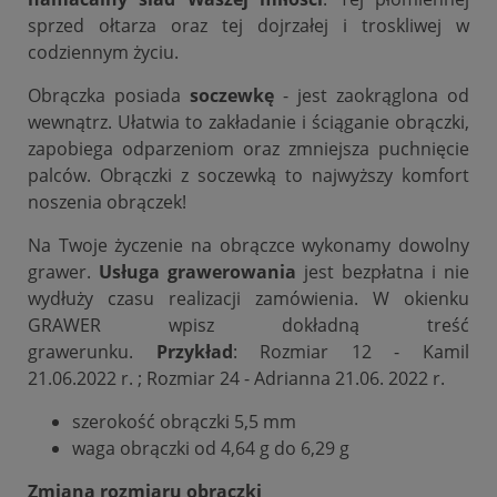
sprzed ołtarza oraz tej dojrzałej i troskliwej w
codziennym życiu.
Obrączka posiada
soczewkę
- jest zaokrąglona od
wewnątrz. Ułatwia to zakładanie i ściąganie obrączki,
zapobiega odparzeniom oraz zmniejsza puchnięcie
palców. Obrączki z soczewką to najwyższy komfort
noszenia obrączek!
Na Twoje życzenie na obrączce wykonamy dowolny
grawer.
Usługa grawerowania
jest bezpłatna i nie
wydłuży czasu realizacji zamówienia. W okienku
GRAWER wpisz dokładną treść
grawerunku.
Przykład
: Rozmiar 12 - Kamil
21.06.2022 r. ; Rozmiar 24 - Adrianna 21.06. 2022 r.
szerokość obrączki 5,5 mm
waga obrączki od 4,64 g do 6,29 g
Zmiana rozmiaru obrączki