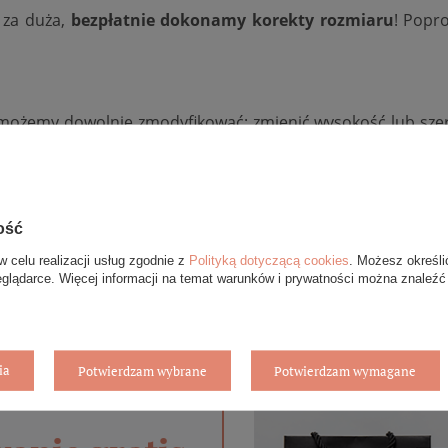
b za duża,
bezpłatnie dokonamy korekty rozmiaru
! Popr
ożemy dowolnie zmodyfikować: zmienić wysokość lub szero
jąć diamenty
i tym podobne. Aby wycenić konfigurację ind
 zakładki zadaj pytanie.
ość
w celu realizacji usług zgodnie z
Polityką dotyczącą cookies
. Możesz określi
eglądarce. Więcej informacji na temat warunków i prywatności można znaleźć
ia
Potwierdzam wybrane
Potwierdzam wymagane