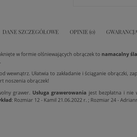
DANE SZCZEGÓŁOWE
OPINIE (0)
GWARANCJ
mknięte w formie olśniewających obrączek to
namacalny śla
.
 od wewnątrz. Ułatwia to zakładanie i ściąganie obrączki, 
rt noszenia obrączek!
wolny grawer.
Usługa grawerowania
jest bezpłatna i nie
ykład
: Rozmiar 12 - Kamil 21.06.2022 r. ; Rozmiar 24 - Adrian