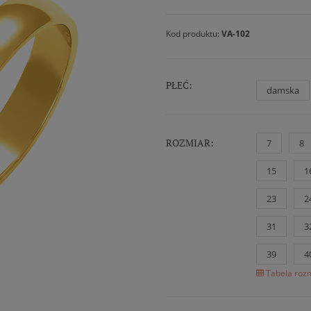
Kod produktu:
VA-102
PŁEĆ:
damska
ROZMIAR:
7
8
15
1
23
2
31
3
39
4
Tabela rozm