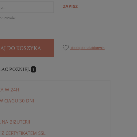
ZAPISZ
55 znaków.
AJ DO KOSZYKA
dodaj do ulubionych
ŁAĆ PÓŹNIEJ.
?
KA W 24H
 CIĄGU 30 DNI
NA BIŻUTERII
 Z CERTYFIKATEM SSL