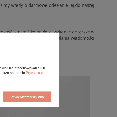
osimy wtedy o darmowe odesłanie jej do naszej
kość, zmienić kolor złota, wykonać obrączkę w
ywidualną, zachęcamy do przesłania wiadomości
ć warunki przechowywania lub
 także na stronie
Prywatność i
Potwierdzam wszystkie