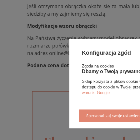
Jeśli otrzymana obrączka okaże się za mała lu
siedziby a my zajmiemy się resztą.
Modyfikacje wzoru obrączki
Na Państwa życzenie wybrany model obrączek m
rozmiarze połówkowym np. 15,5,
dodać lub od
Konfiguracja zgód
na adres online@bovem.com.pl lub skorzystania z
Podana cena dotyczy jednej sztuki.
Zgoda na cookies
Dbamy o Twoją prywatn
Sklep korzysta z plików cookie 
dostępu do cookie w Twojej prz
warunki Google
.
Spersonalizuj swoje ustawien