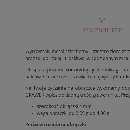
OPIS PRODUKTU
Wytrzymały metal szlachetny – szczere złoto za
oraz tej dojrzałej i troskliwej w codziennym życiu
Obrączka posiada
soczewkę
- jest zaokrąglona
palców. Obrączki z soczewką to najwyższy komfo
Na Twoje życzenie na obrączce wykonamy do
GRAWER wpisz dokładną treść grawerunku.
Prz
szerokość obrączki 4 mm
waga obrączki od 2,09 g do 4,06 g
Zmiana rozmiaru obrączki