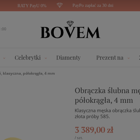
PayPo zapłać za 30 dni
RATY PayU 0%
1:00
Celebrytki
Diamenty
Prezent na
, klasyczna, półokrągła, 4 mm
Obrączka ślubna męs
półokrągła, 4 mm
Klasyczna męska obrączka ślu
złota próby 585.
3 389,00 zł
/
szt.