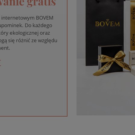
anie gratis
pie internetowym BOVEM
 upominek. Do każdego
óry ekologicznej oraz
gą się różnić ze względu
ent.
T