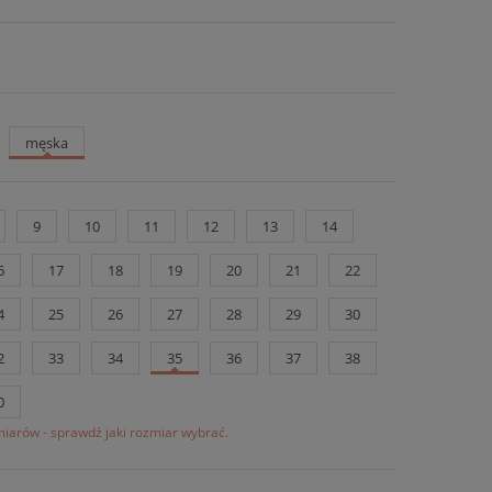
męska
9
10
11
12
13
14
6
17
18
19
20
21
22
4
25
26
27
28
29
30
2
33
34
35
36
37
38
0
iarów - sprawdź jaki rozmiar wybrać.