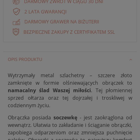
DARMOWY ZWROT W CIĄGU 30 DNI
2 LATA GWARANCJI
DARMOWY GRAWER NA BIŻUTERII
BEZPIECZNE ZAKUPY Z CERTYFIKATEM SSL
OPIS PRODUKTU
Wytrzymały metal szlachetny – szczere złoto
zamknięte w formie olśniewających obrączek to
namacalny ślad Waszej miłości
. Tej płomiennej
sprzed ołtarza oraz tej dojrzałej i troskliwej w
codziennym życiu.
Obrączka posiada
soczewkę
- jest zaokrąglona od
wewnątrz. Ułatwia to zakładanie i ściąganie obrączki,
zapobiega odparzeniom oraz zmniejsza puchnięcie
palców. Obrączki z soczewką to najwyższy komfort