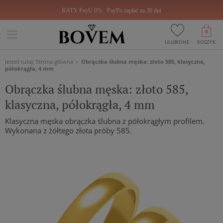
RATY PayU 0%
PayPo zapłać za 30 dni
0
ULUBIONE
KOSZYK
Jesteś tutaj:
Strona główna
Obrączka ślubna męska: złoto 585, klasyczna,
półokrągła, 4 mm
Obrączka ślubna męska: złoto 585,
klasyczna, półokrągła, 4 mm
Klasyczna męska obrączka ślubna z półokrągłym profilem.
Wykonana z żółtego złota próby 585.