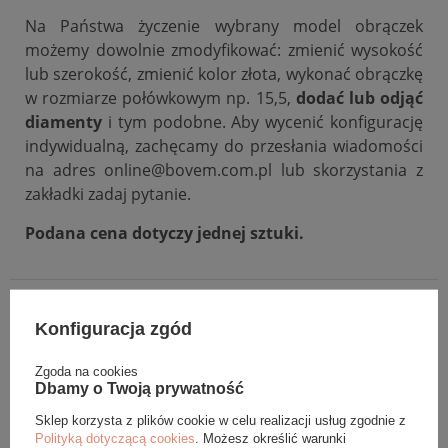
Na Państwa życzenie wybrany model obrączek
możemy dowolnie zmodyfikować: zmienić wysokość
lub szerokość, zmienić kolor złota, wykonać obrączkę
w rozmiarze połówkowym np. 15,5,
dodać lub odjąć
diamenty
i tym podobne. Aby wycenić konfigurację
indywidualną, zachęcamy do przesłania wiadomości
na adres online@bovem.com.pl lub skorzystania z
zakładki zadaj pytanie.
Podana cena dotyczy jednej sztuki.
DANE SZCZEGÓŁOWE
Konfiguracja zgód
OPINIE (0)
Zgoda na cookies
Dbamy o Twoją prywatność
GWARANCJA
Sklep korzysta z plików cookie w celu realizacji usług zgodnie z
Polityką dotyczącą cookies
. Możesz określić warunki
ZADAJ PYTANIE