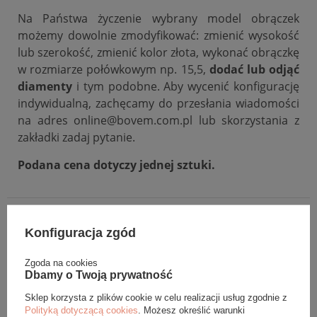
Na Państwa życzenie wybrany model obrączek
możemy dowolnie zmodyfikować: zmienić wysokość
lub szerokość, zmienić kolor złota, wykonać obrączkę
w rozmiarze połówkowym np. 15,5,
dodać lub odjąć
diamenty
i tym podobne. Aby wycenić konfigurację
indywidualną, zachęcamy do przesłania wiadomości
na adres online@bovem.com.pl lub skorzystania z
zakładki zadaj pytanie.
Podana cena dotyczy jednej sztuki.
DANE SZCZEGÓŁOWE
Konfiguracja zgód
OPINIE (0)
Zgoda na cookies
Dbamy o Twoją prywatność
GWARANCJA
Sklep korzysta z plików cookie w celu realizacji usług zgodnie z
Polityką dotyczącą cookies
. Możesz określić warunki
ZADAJ PYTANIE