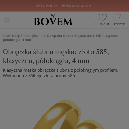
RATY PayU 0%
PayPo zapłać za 30 dni
0
ULUBIONE
KOSZYK
Jesteś tutaj:
Strona główna
Obrączka ślubna męska: złoto 585, klasyczna,
półokrągła, 4 mm
Obrączka ślubna męska: złoto 585,
klasyczna, półokrągła, 4 mm
Klasyczna męska obrączka ślubna z półokrągłym profilem.
Wykonana z żółtego złota próby 585.