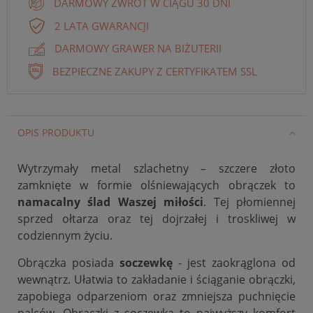
DARMOWY ZWROT W CIĄGU 30 DNI
2 LATA GWARANCJI
DARMOWY GRAWER NA BIŻUTERII
BEZPIECZNE ZAKUPY Z CERTYFIKATEM SSL
OPIS PRODUKTU
Wytrzymały metal szlachetny – szczere złoto
zamknięte w formie olśniewających obrączek to
namacalny ślad Waszej miłości
. Tej płomiennej
sprzed ołtarza oraz tej dojrzałej i troskliwej w
codziennym życiu.
Obrączka posiada
soczewkę
- jest zaokrąglona od
wewnątrz. Ułatwia to zakładanie i ściąganie obrączki,
zapobiega odparzeniom oraz zmniejsza puchnięcie
palców. Obrączki z soczewką to najwyższy komfort