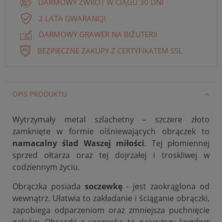
DARMOWY ZWROT W CIĄGU 30 DNI
2 LATA GWARANCJI
DARMOWY GRAWER NA BIŻUTERII
BEZPIECZNE ZAKUPY Z CERTYFIKATEM SSL
OPIS PRODUKTU
Wytrzymały metal szlachetny – szczere złoto
zamknięte w formie olśniewających obrączek to
namacalny ślad Waszej miłości
. Tej płomiennej
sprzed ołtarza oraz tej dojrzałej i troskliwej w
codziennym życiu.
Obrączka posiada
soczewkę
- jest zaokrąglona od
wewnątrz. Ułatwia to zakładanie i ściąganie obrączki,
zapobiega odparzeniom oraz zmniejsza puchnięcie
palców. Obrączki z soczewką to najwyższy komfort