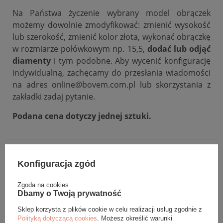
Na Państwa życzenie wybrany model obrączek
możemy dowolnie zmodyfikować: zmienić wysokość
lub szerokość, zmienić kolor złota, wykonać obrączkę
w rozmiarze połówkowym np. 15,5,
dodać lub odjąć
diamenty
i tym podobne. Aby wycenić konfigurację
indywidualną, zachęcamy do przesłania wiadomości
na adres online@bovem.com.pl lub skorzystania z
zakładki zadaj pytanie.
Podana cena dotyczy jednej sztuki.
DANE SZCZEGÓŁOWE
Konfiguracja zgód
OPINIE (0)
Zgoda na cookies
Dbamy o Twoją prywatność
GWARANCJA
Sklep korzysta z plików cookie w celu realizacji usług zgodnie z
Polityką dotyczącą cookies
. Możesz określić warunki
ZADAJ PYTANIE