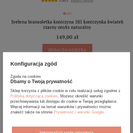
zobacz opinie
5.00/5
Srebrna bransoletka koniczyna 585 koniczynka kwiatek
czarny onyks naturalny
149,00 zł
DODAJ DO KOSZYKA
Konfiguracja zgód
Srebrna pozłacana bransoletka 925 perły syntetyczne 18-21
Zgoda na cookies
cm
Dbamy o Twoją prywatność
159,00 zł
Sklep korzysta z plików cookie w celu realizacji usług zgodnie z
Polityką dotyczącą cookies
. Możesz określić warunki
przechowywania lub dostępu do cookie w Twojej przeglądarce.
DODAJ DO KOSZYKA
Więcej informacji na temat warunków i prywatności można
znaleźć także na stronie
Prywatność i warunki Google
.
Srebrna pozłacana bransoletka 925 łezka kropla 20 cm
Spersonalizuj swoje ustawienia