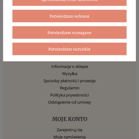
199,00 zł
Potwierdzam wybrane
DODAJ DO KOSZYKA
Potwierdzam wymagane
Potwierdzam wszystkie
INFORMACJE
Informacje o sklepie
Wysyłka
Sposoby płatności i prowizje
Regulamin
Polityka prywatności
Odstąpienie od umowy
MOJE KONTO
Zarejestruj się
Moje zamówienia