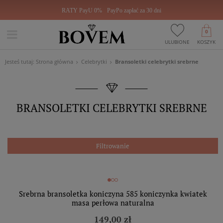
RATY PayU 0%
PayPo zapłać za 30 dni
0
ULUBIONE
KOSZYK
Jesteś tutaj:
Strona główna
Celebrytki
Bransoletki celebrytki srebrne
BRANSOLETKI CELEBRYTKI SREBRNE
Filtrowanie
Srebrna bransoletka koniczyna 585 koniczynka kwiatek
masa perłowa naturalna
149,00 zł