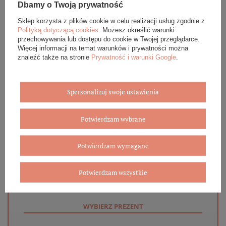
Dbamy o Twoją prywatność
OPINIE (0)
Sklep korzysta z plików cookie w celu realizacji usług zgodnie z
Polityką dotyczącą cookies
. Możesz określić warunki
GWARANCJA
przechowywania lub dostępu do cookie w Twojej przeglądarce.
Więcej informacji na temat warunków i prywatności można
znaleźć także na stronie
Prywatność i warunki Google
.
ZADAJ PYTANIE
Spersonalizuj swoje ustawienia
Potwierdzam wybrane
Eleganckie opakowanie gratis
Potwierdzam wymagane
Biżuterię i zegarki zakupione w sklepie internetowym
BOVEM otrzymasz jako gotowy do wręczenia upominek. Do
każdego zamówienia dołączamy pudełko ze skóry
Potwierdzam wszystkie
ekologicznej oraz elegancką torebkę. Rozmiary i wzory
mogą się różnić ze względu na wybrany asortyment.
WYBIERZ PREZENT