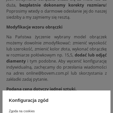
duża,
bezpłatnie dokonamy korekty rozmiaru
!
Poprosimy wtedy o darmowe odesłanie jej do naszej
siedziby a my zajmiemy się resztą.
Modyfikacje wzoru obrączki
Na Państwa życzenie wybrany model obrączek
możemy dowolnie zmodyfikować: zmienić wysokość
lub szerokość, zmienić kolor złota, wykonać obrączkę
w rozmiarze połówkowym np. 15,5,
dodać lub odjąć
diamenty
i tym podobne. Aby wycenić konfigurację
indywidualną, zachęcamy do przesłania wiadomości
na adres online@bovem.com.pl lub skorzystania z
zakładki zadaj pytanie.
Podana cena dotyczy jednej sztuki.
Konfiguracja zgód
DANE SZCZEGÓŁOWE
Zgoda na cookies