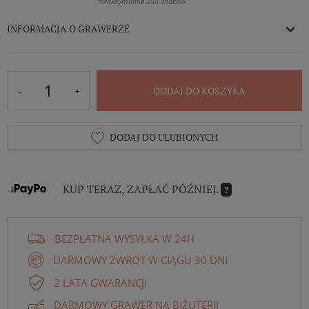
*Maksymalnie 255 znaków.
INFORMACJA O GRAWERZE
DODAJ DO KOSZYKA
DODAJ DO ULUBIONYCH
KUP TERAZ, ZAPŁAĆ PÓŹNIEJ.
?
BEZPŁATNA WYSYŁKA W 24H
DARMOWY ZWROT W CIĄGU 30 DNI
2 LATA GWARANCJI
DARMOWY GRAWER NA BIŻUTERII