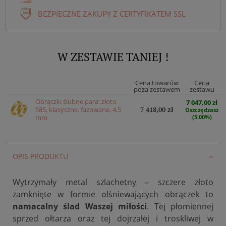
BEZPIECZNE ZAKUPY Z CERTYFIKATEM SSL
W ZESTAWIE TANIEJ !
Cena towarów
Cena
poza zestawem
zestawu
Obrączki ślubne para: złoto
7 047,00 zł
585, klasyczne, fazowane, 4,5
7 418,00 zł
Oszczędzasz
mm
(5.00%)
OPIS PRODUKTU
Wytrzymały metal szlachetny – szczere złoto
zamknięte w formie olśniewających obrączek to
namacalny ślad Waszej miłości
. Tej płomiennej
sprzed ołtarza oraz tej dojrzałej i troskliwej w