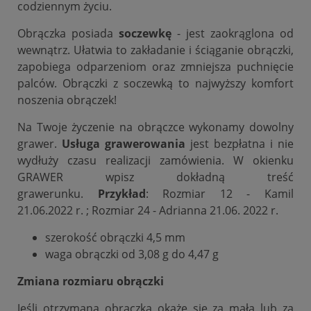
codziennym życiu.
Obrączka posiada
soczewkę
- jest zaokrąglona od
wewnątrz. Ułatwia to zakładanie i ściąganie obrączki,
zapobiega odparzeniom oraz zmniejsza puchnięcie
palców. Obrączki z soczewką to najwyższy komfort
noszenia obrączek!
Na Twoje życzenie na obrączce wykonamy dowolny
grawer.
Usługa grawerowania
jest bezpłatna i nie
wydłuży czasu realizacji zamówienia. W okienku
GRAWER wpisz dokładną treść
grawerunku.
Przykład
: Rozmiar 12 - Kamil
21.06.2022 r. ; Rozmiar 24 - Adrianna 21.06. 2022 r.
szerokość obrączki 4,5 mm
waga obrączki od 3,08 g do 4,47 g
Zmiana rozmiaru obrączki
Jeśli otrzymana obrączka okaże się za mała lub za