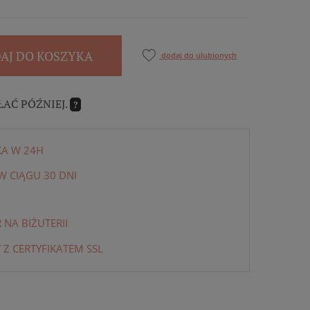
AJ DO KOSZYKA
dodaj do ulubionych
ŁAĆ PÓŹNIEJ.
?
KA W 24H
 CIĄGU 30 DNI
NA BIŻUTERII
 Z CERTYFIKATEM SSL