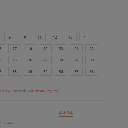
9
10
11
12
13
14
6
17
18
19
20
21
22
4
25
26
27
28
29
30
2
33
34
35
36
37
38
0
iarów - sprawdź jaki rozmiar wybrać.
ZAPISZ
55 znaków.