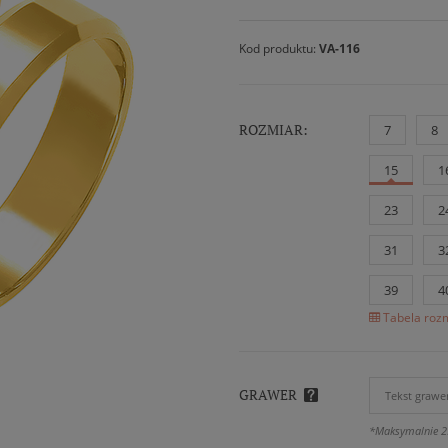
Kod produktu:
VA-116
ROZMIAR:
7
8
15
1
23
2
31
3
39
4
Tabela rozm
GRAWER
*Maksymalnie 2