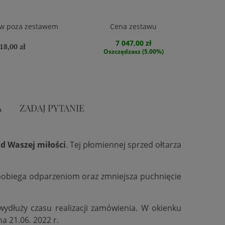
w poza zestawem
Cena zestawu
7 047,00 zł
18,00 zł
Oszczędzasz (5.00%)
A
ZADAJ PYTANIE
d Waszej miłości
. Tej płomiennej sprzed ołtarza
zapobiega odparzeniom oraz zmniejsza puchnięcie
 wydłuży czasu realizacji zamówienia. W okienku
na 21.06. 2022 r.