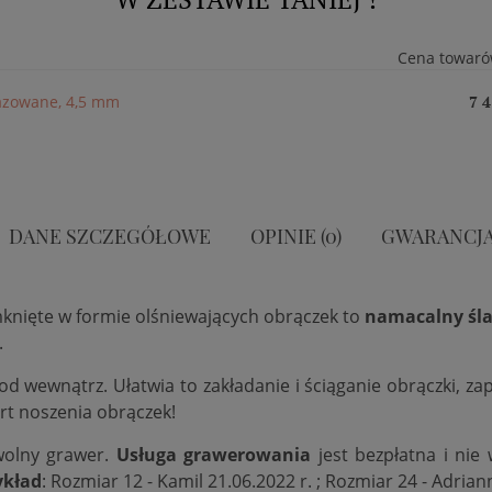
Cena towaró
fazowane, 4,5 mm
7 4
DANE SZCZEGÓŁOWE
OPINIE (0)
GWARANCJ
mknięte w formie olśniewających obrączek to
namacalny śla
.
 od wewnątrz. Ułatwia to zakładanie i ściąganie obrączki, 
rt noszenia obrączek!
wolny grawer.
Usługa grawerowania
jest bezpłatna i nie
ykład
: Rozmiar 12 - Kamil 21.06.2022 r. ; Rozmiar 24 - Adrian