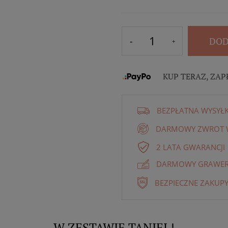
DOD
KUP TERAZ, ZAP
BEZPŁATNA WYSYŁ
DARMOWY ZWROT W
2 LATA GWARANCJI
DARMOWY GRAWER 
BEZPIECZNE ZAKUPY
W ZESTAWIE TANIEJ !