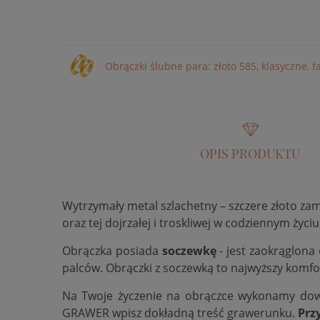
Obrączki ślubne para: złoto 585, klasyczne, 
OPIS PRODUKTU
Wytrzymały metal szlachetny – szczere złoto za
oraz tej dojrzałej i troskliwej w codziennym życiu
Obrączka posiada
soczewkę
- jest zaokrąglona
palców. Obrączki z soczewką to najwyższy komfo
Na Twoje życzenie na obrączce wykonamy do
GRAWER wpisz dokładną treść grawerunku.
Prz