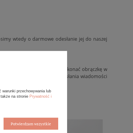
osimy wtedy o darmowe odesłanie jej do naszej
kość, zmienić kolor złota, wykonać obrączkę w
ywidualną, zachęcamy do przesłania wiadomości
ć warunki przechowywania lub
 także na stronie
Prywatność i
Potwierdzam wszystkie