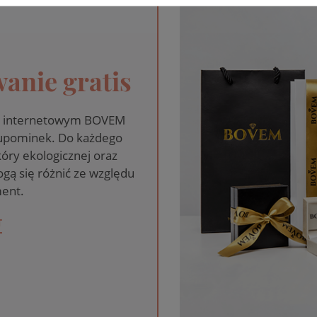
anie gratis
pie internetowym BOVEM
 upominek. Do każdego
óry ekologicznej oraz
gą się różnić ze względu
ent.
T