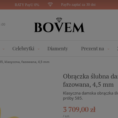
PayPo zapłać za 30 dni
RATY PayU 0%
1:00
Celebrytki
Diamenty
Prezent na
85, klasyczna, fazowana, 4,5 mm
Obrączka ślubna dam
fazowana, 4,5 mm
Klasyczna damska obrączka śl
próby 585.
3 709,00 zł
/
szt.