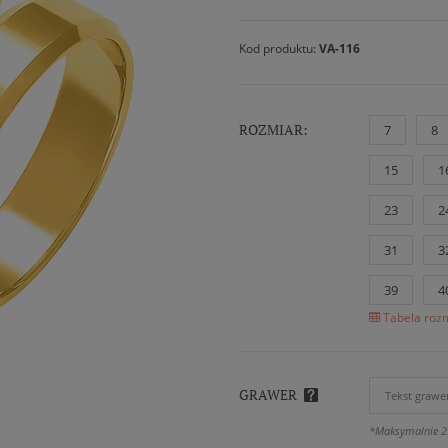
Kod produktu:
VA-116
ROZMIAR:
7
8
15
1
23
2
31
3
39
4
Tabela rozm
GRAWER
*Maksymalnie 2