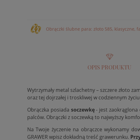
Obrączki ślubne para: złoto 585, klasyczne, 
OPIS PRODUKTU
Wytrzymały metal szlachetny – szczere złoto za
oraz tej dojrzałej i troskliwej w codziennym życiu
Obrączka posiada
soczewkę
- jest zaokrąglona
palców. Obrączki z soczewką to najwyższy komfo
Na Twoje życzenie na obrączce wykonamy do
GRAWER wpisz dokładną treść grawerunku.
Prz