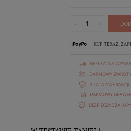
DOD
KUP TERAZ, ZAP
BEZPŁATNA WYSYŁ
DARMOWY ZWROT W
2 LATA GWARANCJI
DARMOWY GRAWER 
BEZPIECZNE ZAKUPY
W ZESTAWIE TANIEJ !