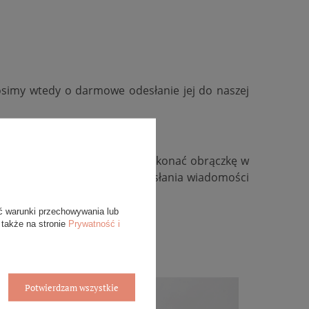
osimy wtedy o darmowe odesłanie jej do naszej
kość, zmienić kolor złota, wykonać obrączkę w
ywidualną, zachęcamy do przesłania wiadomości
ć warunki przechowywania lub
 także na stronie
Prywatność i
Potwierdzam wszystkie