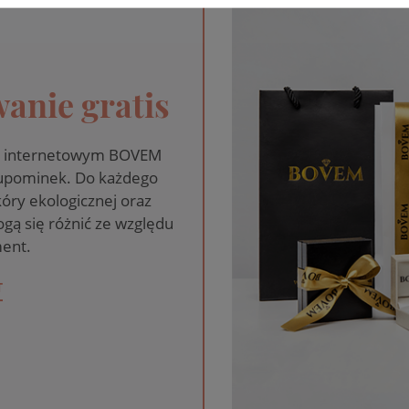
anie gratis
pie internetowym BOVEM
 upominek. Do każdego
óry ekologicznej oraz
gą się różnić ze względu
ent.
T