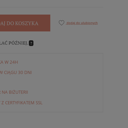
AJ DO KOSZYKA
dodaj do ulubionych
ŁAĆ PÓŹNIEJ.
?
KA W 24H
 CIĄGU 30 DNI
NA BIŻUTERII
 Z CERTYFIKATEM SSL