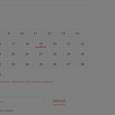
9
10
11
12
13
14
6
17
18
19
20
21
22
4
25
26
27
28
29
30
2
33
34
35
36
37
38
0
iarów - sprawdź jaki rozmiar wybrać.
ZAPISZ
55 znaków.