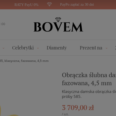
PayPo zapłać za 30 dni
RATY PayU 0%
1:00
Celebrytki
Diamenty
Prezent na
85, klasyczna, fazowana, 4,5 mm
Obrączka ślubna dam
fazowana, 4,5 mm
Klasyczna damska obrączka śl
próby 585.
3 709,00 zł
/
szt.