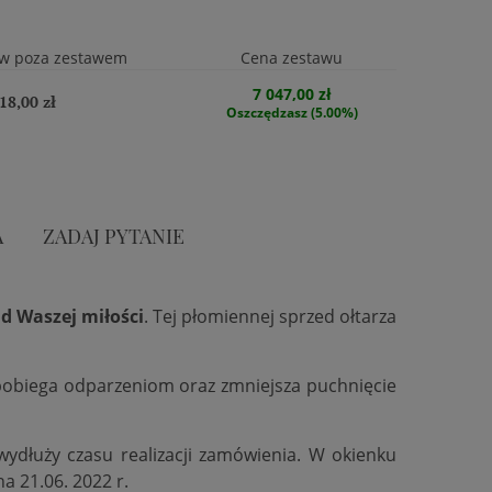
w poza zestawem
Cena zestawu
7 047,00 zł
18,00 zł
Oszczędzasz (5.00%)
A
ZADAJ PYTANIE
d Waszej miłości
. Tej płomiennej sprzed ołtarza
zapobiega odparzeniom oraz zmniejsza puchnięcie
 wydłuży czasu realizacji zamówienia. W okienku
na 21.06. 2022 r.