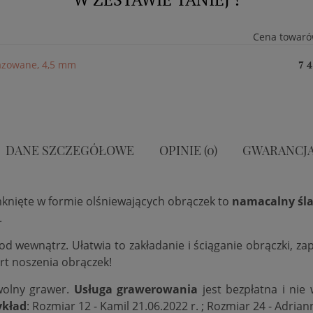
Cena towaró
fazowane, 4,5 mm
7 4
DANE SZCZEGÓŁOWE
OPINIE (0)
GWARANCJ
mknięte w formie olśniewających obrączek to
namacalny śla
.
 od wewnątrz. Ułatwia to zakładanie i ściąganie obrączki, 
rt noszenia obrączek!
wolny grawer.
Usługa grawerowania
jest bezpłatna i nie
ykład
: Rozmiar 12 - Kamil 21.06.2022 r. ; Rozmiar 24 - Adrian