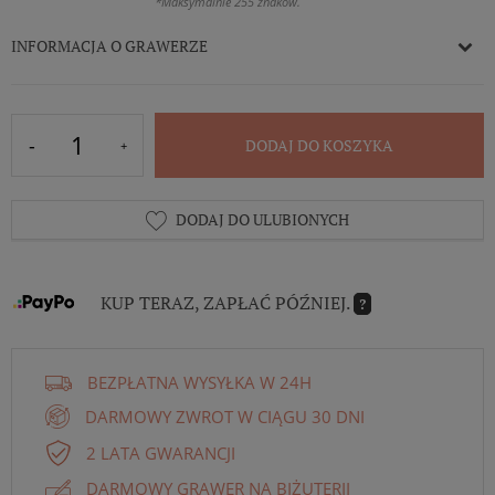
*Maksymalnie 255 znaków.
INFORMACJA O GRAWERZE
DODAJ DO KOSZYKA
DODAJ DO ULUBIONYCH
KUP TERAZ, ZAPŁAĆ PÓŹNIEJ.
?
BEZPŁATNA WYSYŁKA W 24H
DARMOWY ZWROT W CIĄGU 30 DNI
2 LATA GWARANCJI
DARMOWY GRAWER NA BIŻUTERII