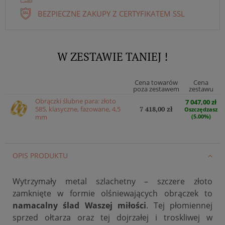
BEZPIECZNE ZAKUPY Z CERTYFIKATEM SSL
W ZESTAWIE TANIEJ !
Cena towarów
Cena
poza zestawem
zestawu
Obrączki ślubne para: złoto
7 047,00 zł
585, klasyczne, fazowane, 4,5
7 418,00 zł
Oszczędzasz
mm
(5.00%)
OPIS PRODUKTU
Wytrzymały metal szlachetny – szczere złoto
zamknięte w formie olśniewających obrączek to
namacalny ślad Waszej miłości
. Tej płomiennej
sprzed ołtarza oraz tej dojrzałej i troskliwej w