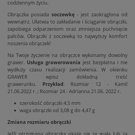
codziennym życiu.
Obrączka posiada
soczewkę
- jest zaokrąglona od
wewnątrz. Ułatwia to zakładanie i ściąganie obrączki,
zapobiega odparzeniom oraz zmniejsza puchnięcie
palców. Obrączki z soczewką to najwyższy komfort
noszenia obrączek!
Na Twoje życzenie na obrączce wykonamy dowolny
grawer.
Usługa grawerowania
jest bezpłatna i nie
wydłuży czasu realizacji zamówienia. W okienku
GRAWER wpisz dokładną treść
grawerunku.
Przykład
: Rozmiar 12 - Kamil
21.06.2022 r. ; Rozmiar 24 - Adrianna 21.06. 2022 r.
szerokość obrączki 4,5 mm
waga obrączki od 3,08 g do 4,47 g
Zmiana rozmiaru obrączki
Jeśli otrzymana obrączka okaże się za mała lub za