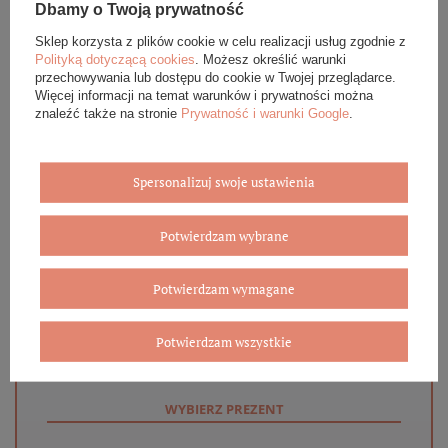
Dbamy o Twoją prywatność
OPINIE (0)
Sklep korzysta z plików cookie w celu realizacji usług zgodnie z
Polityką dotyczącą cookies
. Możesz określić warunki
GWARANCJA
przechowywania lub dostępu do cookie w Twojej przeglądarce.
Więcej informacji na temat warunków i prywatności można
znaleźć także na stronie
Prywatność i warunki Google
.
ZADAJ PYTANIE
Spersonalizuj swoje ustawienia
Potwierdzam wybrane
Eleganckie opakowanie gratis
Potwierdzam wymagane
Biżuterię i zegarki zakupione w sklepie internetowym
BOVEM otrzymasz jako gotowy do wręczenia upominek. Do
każdego zamówienia dołączamy pudełko ze skóry
Potwierdzam wszystkie
ekologicznej oraz elegancką torebkę. Rozmiary i wzory
mogą się różnić ze względu na wybrany asortyment.
WYBIERZ PREZENT