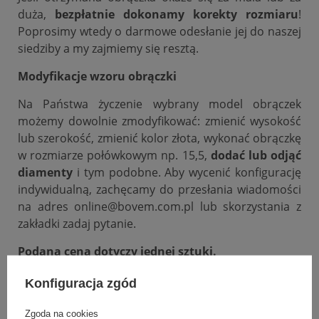
duża,
bezpłatnie dokonamy korekty rozmiaru
!
Poprosimy wtedy o darmowe odesłanie jej do naszej
siedziby a my zajmiemy się resztą.
Modyfikacje wzoru obrączki
Na Państwa życzenie wybrany model obrączek
możemy dowolnie zmodyfikować: zmienić wysokość
lub szerokość, zmienić kolor złota, wykonać obrączkę
w rozmiarze połówkowym np. 15,5,
dodać lub odjąć
diamenty
i tym podobne. Aby wycenić konfigurację
indywidualną, zachęcamy do przesłania wiadomości
na adres online@bovem.com.pl lub skorzystania z
zakładki zadaj pytanie.
Podana cena dotyczy jednej sztuki.
Konfiguracja zgód
DANE SZCZEGÓŁOWE
Zgoda na cookies