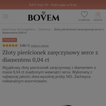
RATY PayU 0%
PayPo zapłać za 30 dni
0
ULUBIONE
KOSZYK
Jesteś tutaj:
Strona główna
Diamenty
Złoty pierścionek zaręczynowy serce z
diamentem 0,04 ct
POLECANY
5.00 / 5
zobacz opinie
Złoty pierścionek zaręczynowy serce z
diamentem 0,04 ct
Wyjątkowy złoty pierścionek zaręczynowy z diamentem o
masie 0,04 ct osadzonym wewnątrz serca. Wykonany z
najlepszej jakości złota wysokiej próby 585. Zachwyca
niebanalnym wzornictwem.