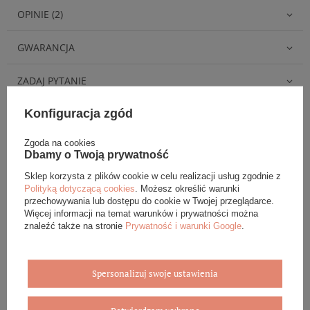
OPINIE (2)
GWARANCJA
ZADAJ PYTANIE
Konfiguracja zgód
Zgoda na cookies
Dbamy o Twoją prywatność
Eleganckie opakowanie gratis
Sklep korzysta z plików cookie w celu realizacji usług zgodnie z
Polityką dotyczącą cookies
. Możesz określić warunki
Biżuterię i zegarki zakupione w sklepie internetowym
przechowywania lub dostępu do cookie w Twojej przeglądarce.
BOVEM otrzymasz jako gotowy do wręczenia upominek. Do
Więcej informacji na temat warunków i prywatności można
każdego zamówienia dołączamy pudełko ze skóry
znaleźć także na stronie
Prywatność i warunki Google
.
ekologicznej oraz elegancką torebkę. Rozmiary i wzory
mogą się różnić ze względu na wybrany asortyment.
Spersonalizuj swoje ustawienia
WYBIERZ PREZENT