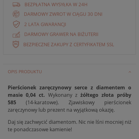
BEZPŁATNA WYSYŁKA W 24H
DARMOWY ZWROT W CIĄGU 30 DNI
2 LATA GWARANCJI
DARMOWY GRAWER NA BIŻUTERII
BEZPIECZNE ZAKUPY Z CERTYFIKATEM SSL
OPIS PRODUKTU
Pierścionek zaręczynowy serce z diamentem o
masie 0,04 ct.
Wykonany z
żółtego złota próby
585
(14-karatowe). Zjawiskowy pierścionek
zaręczynowy lub prezent na wyjątkową okazję.
Daj się zachwycić diamentom. Nic nie lśni mocniej niż
te ponadczasowe kamienie!