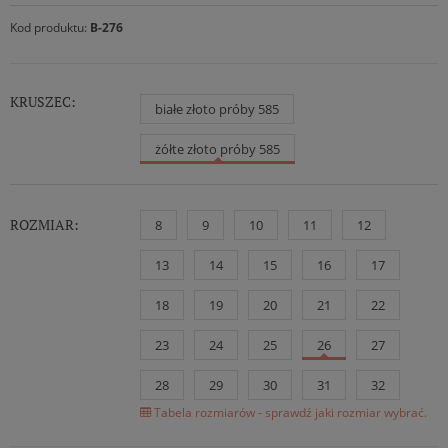
Kod produktu:
B-276
KRUSZEC:
białe złoto próby 585
żółte złoto próby 585
ROZMIAR:
8
9
10
11
12
13
14
15
16
17
18
19
20
21
22
23
24
25
26
27
28
29
30
31
32
Tabela rozmiarów - sprawdź jaki rozmiar wybrać.