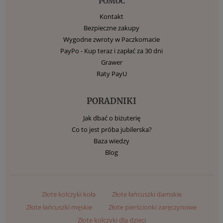
POMOC
Kontakt
Bezpieczne zakupy
Wygodne zwroty w Paczkomacie
PayPo - Kup teraz i zapłać za 30 dni
Grawer
Raty PayU
PORADNIKI
Jak dbać o biżuterię
Co to jest próba jubilerska?
Baza wiedzy
Blog
Złote kolczyki koła
Złote łańcuszki damskie
Złote łańcuszki męskie
Złote pierścionki zaręczynowe
Złote kolczyki dla dzieci