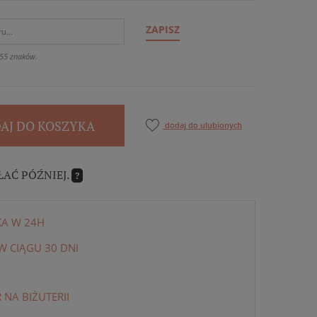
ZAPISZ
55 znaków.
AJ DO KOSZYKA
dodaj do ulubionych
ŁAĆ PÓŹNIEJ.
?
KA W 24H
 CIĄGU 30 DNI
NA BIŻUTERII