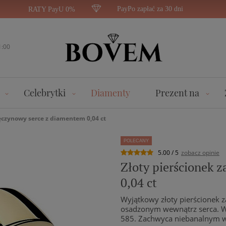
PayPo zapłać za 30 dni
RATY PayU 0%
1:00
Celebrytki
Diamenty
Prezent na
ręczynowy serce z diamentem 0,04 ct
POLECANY
5.00 / 5
zobacz opinie
Złoty pierścionek 
0,04 ct
Wyjątkowy złoty pierścionek 
osadzonym wewnątrz serca. Wy
585. Zachwyca niebanalnym 