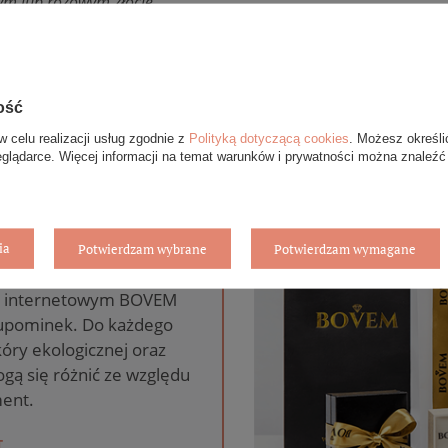
ym lub różowym złocie.
ość
w celu realizacji usług zgodnie z
Polityką dotyczącą cookies
. Możesz określi
eglądarce. Więcej informacji na temat warunków i prywatności można znaleźć
anie gratis
ia
Potwierdzam wybrane
Potwierdzam wymagane
pie internetowym BOVEM
 upominek. Do każdego
óry ekologicznej oraz
gą się różnić ze względu
ent.
T