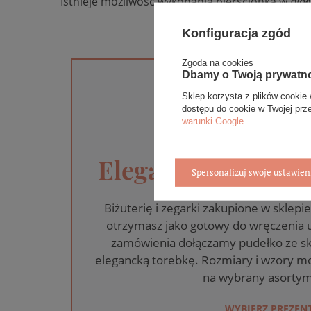
Istnieje możliwość wykonania pierścionka w
biał
Konfiguracja zgód
Zgoda na cookies
Dbamy o Twoją prywatn
Sklep korzysta z plików cookie 
dostępu do cookie w Twojej prz
warunki Google
.
Eleganckie opakow
Spersonalizuj swoje ustawien
Biżuterię i zegarki zakupione w skle
otrzymasz jako gotowy do wręczenia
zamówienia dołączamy pudełko ze sk
elegancką torebkę. Rozmiary i wzory mo
na wybrany asortym
WYBIERZ PREZEN