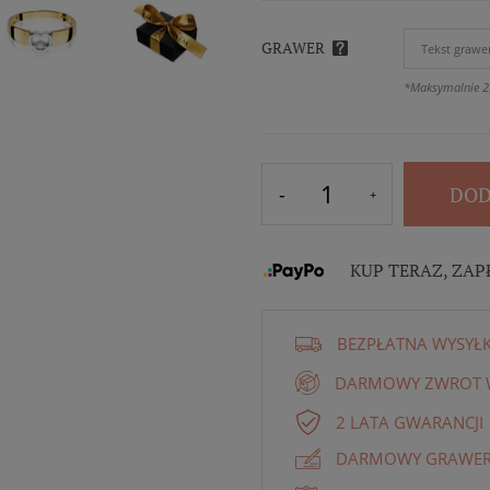
GRAWER
*Maksymalnie 2
DOD
KUP TERAZ, ZAP
BEZPŁATNA WYSYŁ
DARMOWY ZWROT W
2 LATA GWARANCJI
DARMOWY GRAWER 