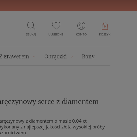
0
SZUKAJ
ULUBIONE
KONTO
KOSZYK
Z grawerem
Obrączki
Bony
zaręczynowy serce z diamentem
zaręczynowy z diamentem o masie 0,04 ct
konany z najlepszej jakości złota wysokiej próby
wzornictwem.