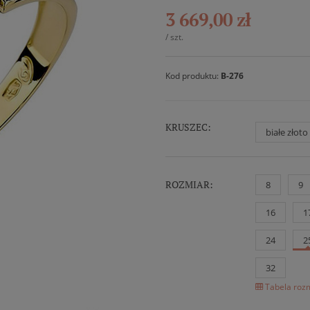
3 669,00 zł
/
szt.
Kod produktu:
B-276
KRUSZEC:
białe złot
ROZMIAR:
8
9
16
1
24
2
32
Tabela rozm