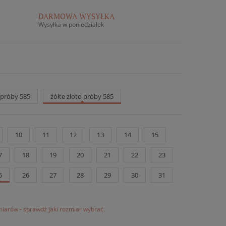
DARMOWA WYSYŁKA
Wysyłka w poniedziałek
o próby 585
żółte złoto próby 585
10
11
12
13
14
15
7
18
19
20
21
22
23
5
26
27
28
29
30
31
iarów - sprawdź jaki rozmiar wybrać.