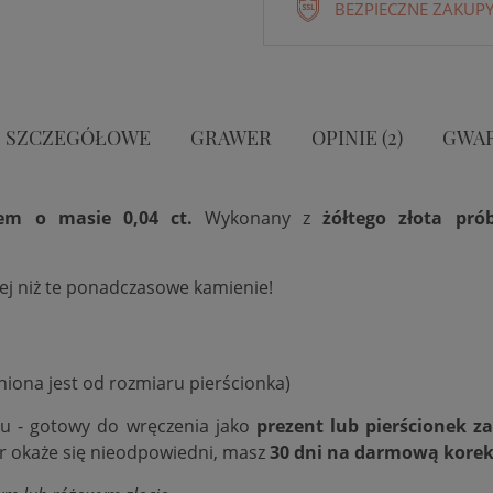
BEZPIECZNE ZAKUPY
 SZCZEGÓŁOWE
GRAWER
OPINIE (2)
GWA
em o masie 0,04 ct.
Wykonany z
żółtego złota pró
iej niż te ponadczasowe kamienie!
niona jest od rozmiaru pierścionka)
ku - gotowy do wręczenia jako
prezent lub pierścionek z
ar okaże się nieodpowiedni, masz
30 dni na darmową korek