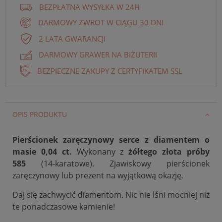
BEZPŁATNA WYSYŁKA W 24H
DARMOWY ZWROT W CIĄGU 30 DNI
2 LATA GWARANCJI
DARMOWY GRAWER NA BIŻUTERII
BEZPIECZNE ZAKUPY Z CERTYFIKATEM SSL
OPIS PRODUKTU
Pierścionek zaręczynowy serce z diamentem o
masie 0,04 ct.
Wykonany z
żółtego złota próby
585
(14-karatowe). Zjawiskowy pierścionek
zaręczynowy lub prezent na wyjątkową okazję.
Daj się zachwycić diamentom. Nic nie lśni mocniej niż
te ponadczasowe kamienie!