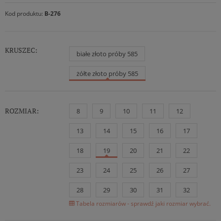
Kod produktu:
B-276
KRUSZEC:
białe złoto próby 585
żółte złoto próby 585
ROZMIAR:
8
9
10
11
12
13
14
15
16
17
18
19
20
21
22
23
24
25
26
27
28
29
30
31
32
Tabela rozmiarów - sprawdź jaki rozmiar wybrać.