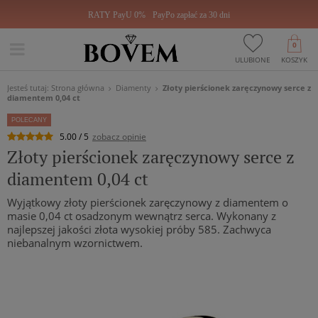
RATY PayU 0%
PayPo zapłać za 30 dni
0
ULUBIONE
KOSZYK
Jesteś tutaj:
Strona główna
Diamenty
Złoty pierścionek zaręczynowy serce z
diamentem 0,04 ct
POLECANY
5.00 / 5
zobacz opinie
Złoty pierścionek zaręczynowy serce z
diamentem 0,04 ct
Wyjątkowy złoty pierścionek zaręczynowy z diamentem o
masie 0,04 ct osadzonym wewnątrz serca. Wykonany z
najlepszej jakości złota wysokiej próby 585. Zachwyca
niebanalnym wzornictwem.