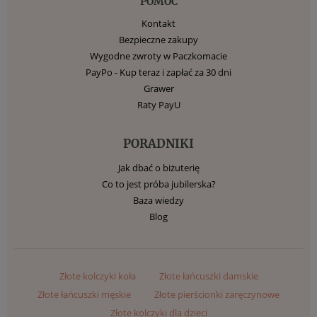
POMOC
Kontakt
Bezpieczne zakupy
Wygodne zwroty w Paczkomacie
PayPo - Kup teraz i zapłać za 30 dni
Grawer
Raty PayU
PORADNIKI
Jak dbać o biżuterię
Co to jest próba jubilerska?
Baza wiedzy
Blog
Złote kolczyki koła
Złote łańcuszki damskie
Złote łańcuszki męskie
Złote pierścionki zaręczynowe
Złote kolczyki dla dzieci