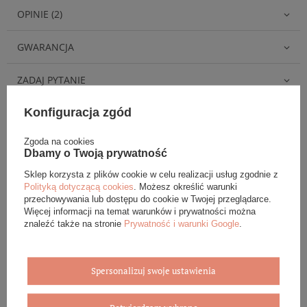
OPINIE (2)
GWARANCJA
ZADAJ PYTANIE
Konfiguracja zgód
Zgoda na cookies
Dbamy o Twoją prywatność
Eleganckie opakowanie gratis
Sklep korzysta z plików cookie w celu realizacji usług zgodnie z
Polityką dotyczącą cookies
. Możesz określić warunki
Biżuterię i zegarki zakupione w sklepie internetowym
przechowywania lub dostępu do cookie w Twojej przeglądarce.
BOVEM otrzymasz jako gotowy do wręczenia upominek. Do
Więcej informacji na temat warunków i prywatności można
każdego zamówienia dołączamy pudełko ze skóry
znaleźć także na stronie
Prywatność i warunki Google
.
ekologicznej oraz elegancką torebkę. Rozmiary i wzory
mogą się różnić ze względu na wybrany asortyment.
Spersonalizuj swoje ustawienia
WYBIERZ PREZENT