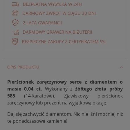
BEZPŁATNA WYSYŁKA W 24H
DARMOWY ZWROT W CIĄGU 30 DNI
2 LATA GWARANCJI
DARMOWY GRAWER NA BIŻUTERII
BEZPIECZNE ZAKUPY Z CERTYFIKATEM SSL
OPIS PRODUKTU
Pierścionek zaręczynowy serce z diamentem o
masie 0,04 ct.
Wykonany z
żółtego złota próby
585
(14-karatowe). Zjawiskowy pierścionek
zaręczynowy lub prezent na wyjątkową okazję.
Daj się zachwycić diamentom. Nic nie lśni mocniej niż
te ponadczasowe kamienie!