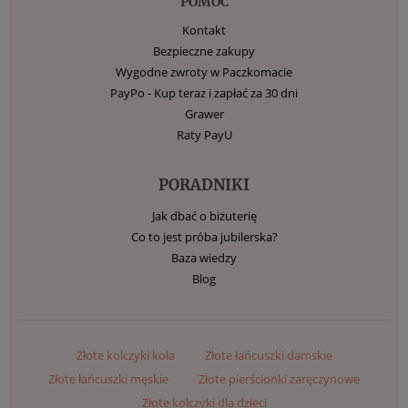
POMOC
Kontakt
Bezpieczne zakupy
Wygodne zwroty w Paczkomacie
PayPo - Kup teraz i zapłać za 30 dni
Grawer
Raty PayU
PORADNIKI
Jak dbać o biżuterię
Co to jest próba jubilerska?
Baza wiedzy
Blog
Złote kolczyki koła
Złote łańcuszki damskie
Złote łańcuszki męskie
Złote pierścionki zaręczynowe
Złote kolczyki dla dzieci