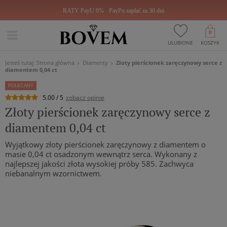
RATY PayU 0%
PayPo zapłać za 30 dni
0
ULUBIONE
KOSZYK
Jesteś tutaj:
Strona główna
Diamenty
Złoty pierścionek zaręczynowy serce z
diamentem 0,04 ct
POLECANY
5.00 / 5
zobacz opinie
Złoty pierścionek zaręczynowy serce z
diamentem 0,04 ct
Wyjątkowy złoty pierścionek zaręczynowy z diamentem o
masie 0,04 ct osadzonym wewnątrz serca. Wykonany z
najlepszej jakości złota wysokiej próby 585. Zachwyca
niebanalnym wzornictwem.