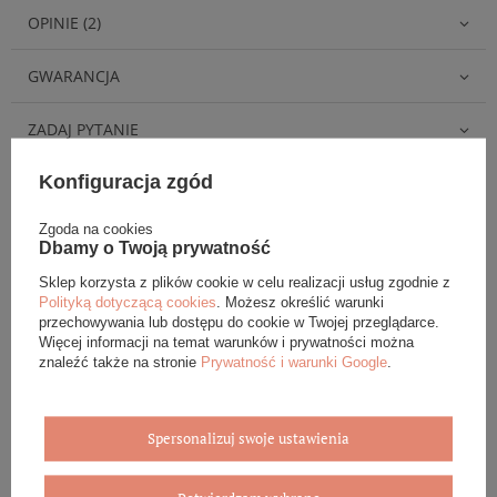
OPINIE (2)
GWARANCJA
ZADAJ PYTANIE
Konfiguracja zgód
Zgoda na cookies
Dbamy o Twoją prywatność
Eleganckie opakowanie gratis
Sklep korzysta z plików cookie w celu realizacji usług zgodnie z
Polityką dotyczącą cookies
. Możesz określić warunki
Biżuterię i zegarki zakupione w sklepie internetowym
przechowywania lub dostępu do cookie w Twojej przeglądarce.
BOVEM otrzymasz jako gotowy do wręczenia upominek. Do
Więcej informacji na temat warunków i prywatności można
każdego zamówienia dołączamy pudełko ze skóry
znaleźć także na stronie
Prywatność i warunki Google
.
ekologicznej oraz elegancką torebkę. Rozmiary i wzory
mogą się różnić ze względu na wybrany asortyment.
Spersonalizuj swoje ustawienia
WYBIERZ PREZENT