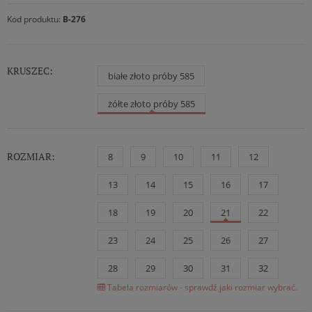
Kod produktu:
B-276
KRUSZEC:
białe złoto próby 585
żółte złoto próby 585
ROZMIAR:
8
9
10
11
12
13
14
15
16
17
18
19
20
21
22
23
24
25
26
27
28
29
30
31
32
Tabela rozmiarów - sprawdź jaki rozmiar wybrać.