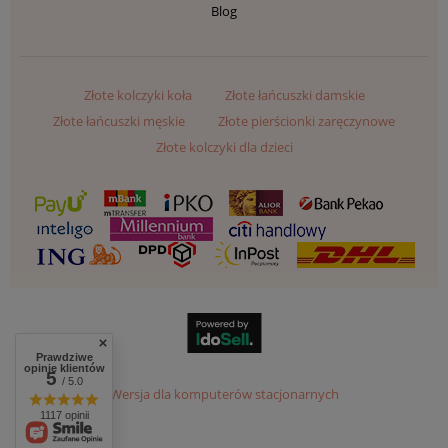
Blog
Złote kolczyki koła
Złote łańcuszki damskie
Złote łańcuszki męskie
Złote pierścionki zaręczynowe
Złote kolczyki dla dzieci
Prawdziwe
opinie klientów
5
/ 5.0
Wersja dla komputerów stacjonarnych
1117 opinii