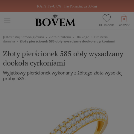
RATY PayU 0%
PayPo zapłać za 30 dni
0
ULUBIONE
KOSZYK
Jesteś tutaj:
Strona główna
Złota biżuteria
Dla kogo
Biżuteria
damska
Złoty pierścionek 585 obły wysadzany dookoła cyrkoniami
Złoty pierścionek 585 obły wysadzany
dookoła cyrkoniami
Wyjątkowy pierścionek wykonany z żółtego złota wysokiej
próby 585.