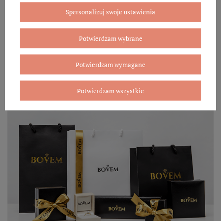
ekologicznej oraz elegancką torebkę. Rozmiary i wzory
Spersonalizuj swoje ustawienia
mogą się różnić ze względu na wybrany asortyment.
WYBIERZ PREZENT
Potwierdzam wybrane
Potwierdzam wymagane
Potwierdzam wszystkie