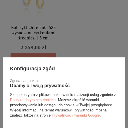
Kolczyki złote koła 585
wysadzane cyrkoniami
średnica 1,8 cm
2 359,00 zł
DODAJ DO KOSZYKA
Konfiguracja zgód
Zgoda na cookies
Dbamy o Twoją prywatność
Sklep korzysta z plików cookie w celu realizacji usług zgodnie z
Polityką dotyczącą cookies
. Możesz określić warunki
Eleganckie opakowanie gratis
przechowywania lub dostępu do cookie w Twojej przeglądarce.
Więcej informacji na temat warunków i prywatności można
znaleźć także na stronie
Prywatność i warunki Google
.
Biżuterię i zegarki zakupione w sklepie internetowym
BOVEM otrzymasz jako gotowy do wręczenia upominek. Do
każdego zamówienia dołączamy pudełko ze skóry