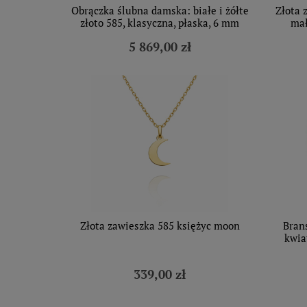
Obrączka ślubna damska: białe i żółte
Złota 
złoto 585, klasyczna, płaska, 6 mm
mał
5 869,00 zł
Złota zawieszka 585 księżyc moon
Brans
kwia
339,00 zł