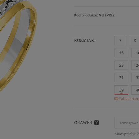
Kod produktu:
VOE-192
ROZMIAR:
7
8
15
1
23
2
31
3
39
4
Tabela rozm
GRAWER
*Maksymalnie 2