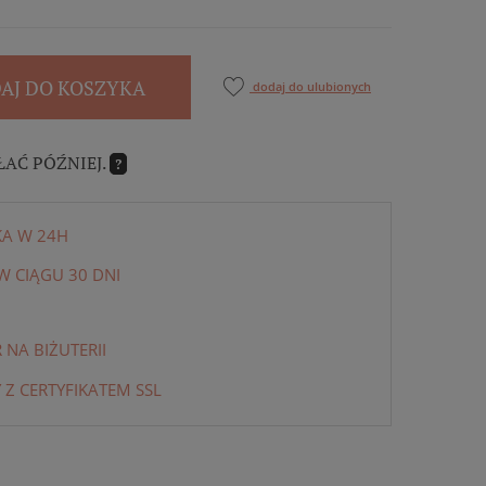
AJ DO KOSZYKA
dodaj do ulubionych
ŁAĆ PÓŹNIEJ.
?
KA W 24H
 CIĄGU 30 DNI
NA BIŻUTERII
 Z CERTYFIKATEM SSL