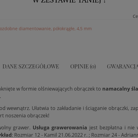
Ce
5, ozdobne diamentowanie, półokrągłe, 4,5 mm
DANE SZCZEGÓŁOWE
OPINIE (0)
GWARANCJ
mknięte w formie olśniewających obrączek to
namacalny śla
.
 od wewnątrz. Ułatwia to zakładanie i ściąganie obrączki, 
rt noszenia obrączek!
wolny grawer.
Usługa grawerowania
jest bezpłatna i nie
ykład
: Rozmiar 12 - Kamil 21.06.2022 r. ; Rozmiar 24 - Adrian