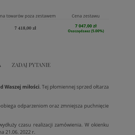
na towarów poza zestawem
Cena zestawu
7 047,00 zł
7 418,00 zł
Oszczędzasz (5.00%)
A
ZADAJ PYTANIE
d Waszej miłości
. Tej płomiennej sprzed ołtarza
zapobiega odparzeniom oraz zmniejsza puchnięcie
 wydłuży czasu realizacji zamówienia. W okienku
na 21.06. 2022 r.