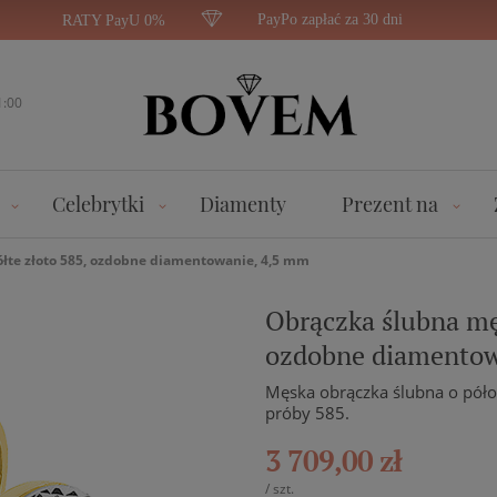
PayPo zapłać za 30 dni
RATY PayU 0%
1:00
Celebrytki
Diamenty
Prezent na
żółte złoto 585, ozdobne diamentowanie, 4,5 mm
Obrączka ślubna męs
ozdobne diamentow
Męska obrączka ślubna o półok
próby 585.
3 709,00 zł
/
szt.