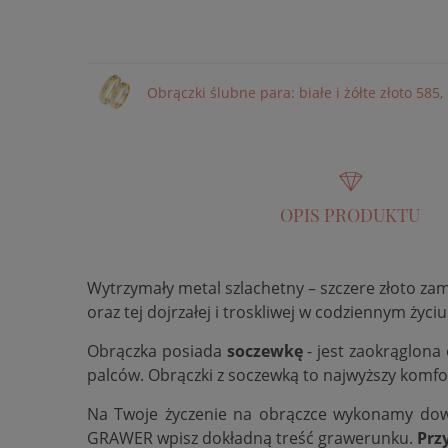
Obrączki ślubne para: białe i żółte złoto 58
OPIS PRODUKTU
Wytrzymały metal szlachetny – szczere złoto za
oraz tej dojrzałej i troskliwej w codziennym życiu
Obrączka posiada
soczewkę
- jest zaokrąglona
palców. Obrączki z soczewką to najwyższy komfo
Na Twoje życzenie na obrączce wykonamy do
GRAWER wpisz dokładną treść grawerunku.
Prz