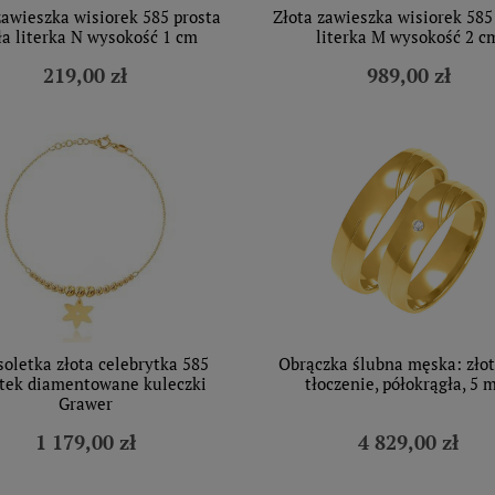
zawieszka wisiorek 585 prosta
Złota zawieszka wisiorek 585
a literka N wysokość 1 cm
literka M wysokość 2 c
219,00 zł
989,00 zł
oletka złota celebrytka 585
Obrączka ślubna męska: złot
tek diamentowane kuleczki
tłoczenie, półokrągła, 5
Grawer
1 179,00 zł
4 829,00 zł