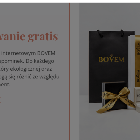
anie gratis
pie internetowym BOVEM
 upominek. Do każdego
óry ekologicznej oraz
gą się różnić ze względu
ent.
T