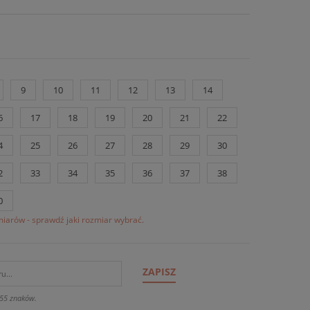
9
10
11
12
13
14
6
17
18
19
20
21
22
4
25
26
27
28
29
30
2
33
34
35
36
37
38
0
iarów - sprawdź jaki rozmiar wybrać.
ZAPISZ
55 znaków.