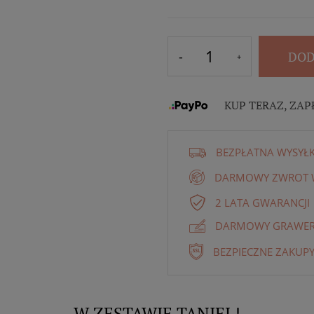
DOD
KUP TERAZ, ZAP
BEZPŁATNA WYSYŁ
DARMOWY ZWROT W
2 LATA GWARANCJI
DARMOWY GRAWER 
BEZPIECZNE ZAKUPY
W ZESTAWIE TANIEJ !