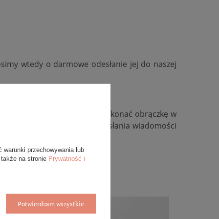
osimy wtedy o darmowe odesłanie jej do naszej
kość, zmienić kolor złota, wykonać obrączkę w
ywidualną, zachęcamy do przesłania wiadomości
ć warunki przechowywania lub
 także na stronie
Prywatność i
Potwierdzam wszystkie