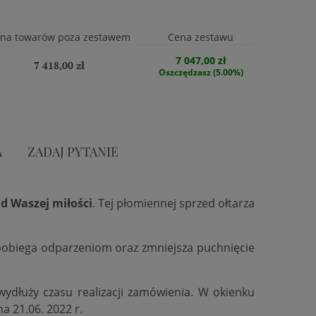
na towarów poza zestawem
Cena zestawu
7 047,00 zł
7 418,00 zł
Oszczędzasz (5.00%)
A
ZADAJ PYTANIE
d Waszej miłości
. Tej płomiennej sprzed ołtarza
zapobiega odparzeniom oraz zmniejsza puchnięcie
 wydłuży czasu realizacji zamówienia. W okienku
na 21.06. 2022 r.