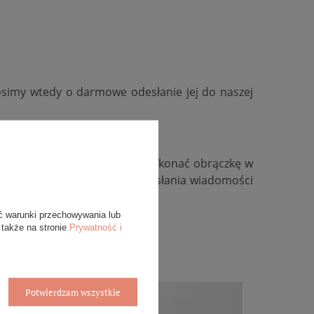
osimy wtedy o darmowe odesłanie jej do naszej
kość, zmienić kolor złota, wykonać obrączkę w
ywidualną, zachęcamy do przesłania wiadomości
ć warunki przechowywania lub
 także na stronie
Prywatność i
Potwierdzam wszystkie