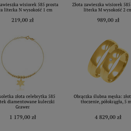
zawieszka wisiorek 585 prosta
Złota zawieszka wisiorek 585
a literka N wysokość 1 cm
literka M wysokość 2 c
219,00 zł
989,00 zł
oletka złota celebrytka 585
Obrączka ślubna męska: złot
tek diamentowane kuleczki
tłoczenie, półokrągła, 5
Grawer
1 179,00 zł
4 829,00 zł