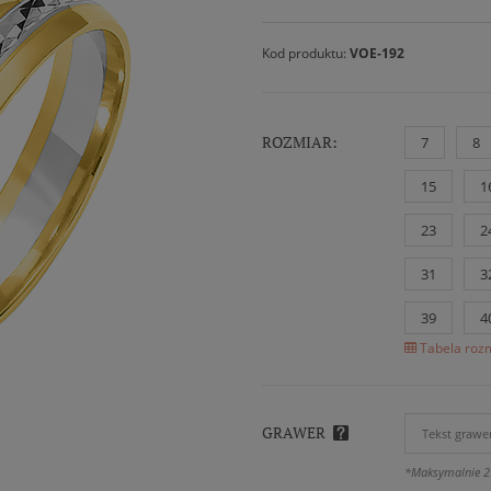
Kod produktu:
VOE-192
ROZMIAR:
7
8
15
1
23
2
31
3
39
4
Tabela rozm
GRAWER
*Maksymalnie 2