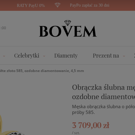
PayPo zapłać za 30 dni
RATY PayU 0%
1:00
Celebrytki
Diamenty
Prezent na
żółte złoto 585, ozdobne diamentowanie, 4,5 mm
Obrączka ślubna męs
ozdobne diamentow
Męska obrączka ślubna o półok
próby 585.
3 709,00 zł
/
szt.