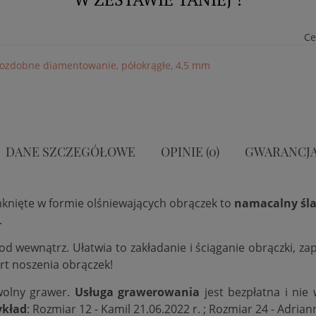
Ce
5, ozdobne diamentowanie, półokrągłe, 4,5 mm
DANE SZCZEGÓŁOWE
OPINIE (0)
GWARANCJ
mknięte w formie olśniewających obrączek to
namacalny śla
.
 od wewnątrz. Ułatwia to zakładanie i ściąganie obrączki, 
rt noszenia obrączek!
wolny grawer.
Usługa grawerowania
jest bezpłatna i nie
ykład
: Rozmiar 12 - Kamil 21.06.2022 r. ; Rozmiar 24 - Adrian