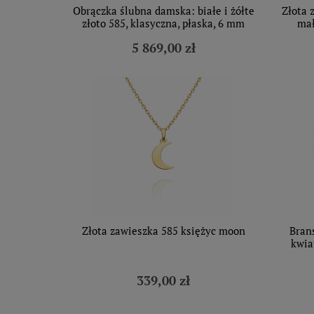
Obrączka ślubna damska: białe i żółte
Złota 
złoto 585, klasyczna, płaska, 6 mm
mał
5 869,00 zł
Złota zawieszka 585 księżyc moon
Brans
kwia
339,00 zł