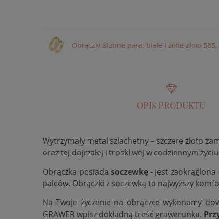
Obrączki ślubne para: białe i żółte złoto 58
OPIS PRODUKTU
Wytrzymały metal szlachetny – szczere złoto za
oraz tej dojrzałej i troskliwej w codziennym życiu
Obrączka posiada
soczewkę
- jest zaokrąglona
palców. Obrączki z soczewką to najwyższy komfo
Na Twoje życzenie na obrączce wykonamy do
GRAWER wpisz dokładną treść grawerunku.
Prz