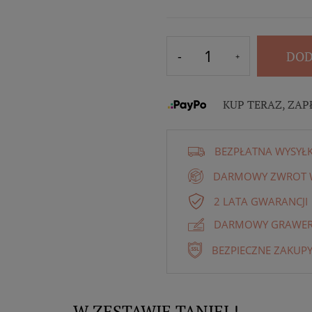
DOD
KUP TERAZ, ZAP
BEZPŁATNA WYSYŁ
DARMOWY ZWROT W
2 LATA GWARANCJI
DARMOWY GRAWER 
BEZPIECZNE ZAKUPY
W ZESTAWIE TANIEJ !