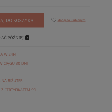
AJ DO KOSZYKA
dodaj do ulubionych
ŁAĆ PÓŹNIEJ.
?
KA W 24H
 CIĄGU 30 DNI
NA BIŻUTERII
 Z CERTYFIKATEM SSL