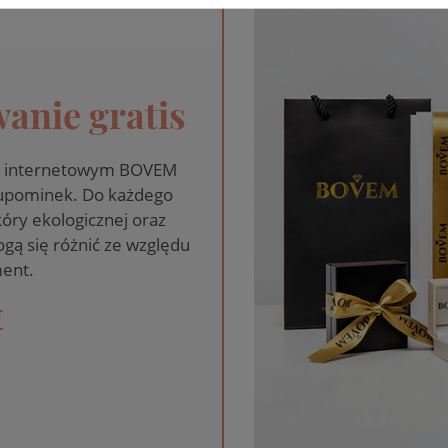
anie gratis
pie internetowym BOVEM
 upominek. Do każdego
óry ekologicznej oraz
gą się różnić ze względu
ent.
T