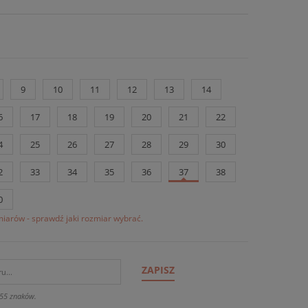
9
10
11
12
13
14
6
17
18
19
20
21
22
4
25
26
27
28
29
30
2
33
34
35
36
37
38
0
iarów - sprawdź jaki rozmiar wybrać.
ZAPISZ
55 znaków.