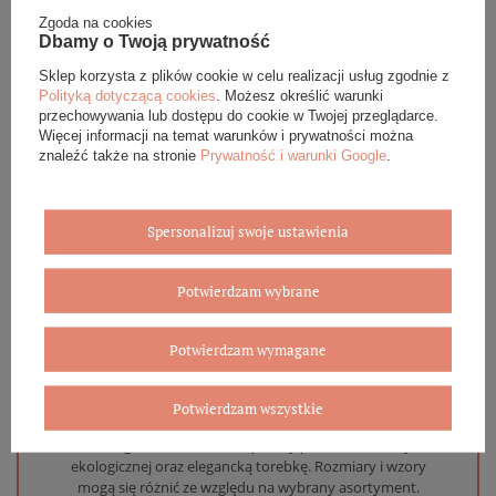
Zgoda na cookies
Dbamy o Twoją prywatność
DANE SZCZEGÓŁOWE
Sklep korzysta z plików cookie w celu realizacji usług zgodnie z
Polityką dotyczącą cookies
. Możesz określić warunki
OPINIE (0)
przechowywania lub dostępu do cookie w Twojej przeglądarce.
Więcej informacji na temat warunków i prywatności można
znaleźć także na stronie
Prywatność i warunki Google
.
GWARANCJA
ZADAJ PYTANIE
Spersonalizuj swoje ustawienia
Potwierdzam wybrane
Potwierdzam wymagane
Eleganckie opakowanie gratis
Biżuterię i zegarki zakupione w sklepie internetowym
Potwierdzam wszystkie
BOVEM otrzymasz jako gotowy do wręczenia upominek. Do
każdego zamówienia dołączamy pudełko ze skóry
ekologicznej oraz elegancką torebkę. Rozmiary i wzory
mogą się różnić ze względu na wybrany asortyment.