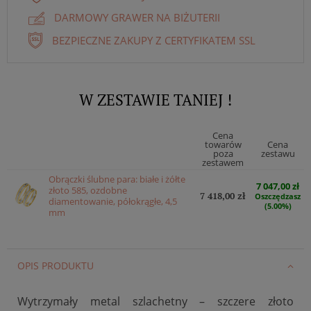
DARMOWY GRAWER NA BIŻUTERII
BEZPIECZNE ZAKUPY Z CERTYFIKATEM SSL
W ZESTAWIE TANIEJ !
Cena
towarów
Cena
poza
zestawu
zestawem
Obrączki ślubne para: białe i żółte
7 047,00 zł
złoto 585, ozdobne
7 418,00 zł
Oszczędzasz
diamentowanie, półokrągłe, 4,5
(5.00%)
mm
OPIS PRODUKTU
Wytrzymały metal szlachetny – szczere złoto