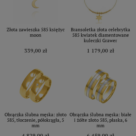
Złota zawieszka 585 księżyc
Bransoletka złota celebrytka
moon
585 kwiatek diamentowane
kuleczki Grawer
339,00 zł
1 179,00 zł
Obrączka ślubna męska: złoto
Obrączka ślubna męska: białe
585, tłoczenie, półokrągła, 5
i żółte złoto 585, płaska, 6
mm
mm
4 829,00 zł
6 459,00 zł