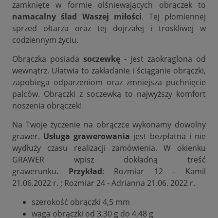
zamknięte w formie olśniewających obrączek to
namacalny ślad Waszej miłości
. Tej płomiennej
sprzed ołtarza oraz tej dojrzałej i troskliwej w
codziennym życiu.
Obrączka posiada
soczewkę
- jest zaokrąglona od
wewnątrz. Ułatwia to zakładanie i ściąganie obrączki,
zapobiega odparzeniom oraz zmniejsza puchnięcie
palców. Obrączki z soczewką to najwyższy komfort
noszenia obrączek!
Na Twoje życzenie na obrączce wykonamy dowolny
grawer.
Usługa grawerowania
jest bezpłatna i nie
wydłuży czasu realizacji zamówienia. W okienku
GRAWER wpisz dokładną treść
grawerunku.
Przykład
: Rozmiar 12 - Kamil
21.06.2022 r. ; Rozmiar 24 - Adrianna 21.06. 2022 r.
szerokość obrączki 4,5 mm
waga obrączki od 3,30 g do 4,48 g