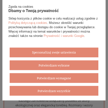
Zgoda na cookies
Dbamy o Twoją prywatność
DANE SZCZEGÓŁOWE
Sklep korzysta z plików cookie w celu realizacji usług zgodnie z
Polityką dotyczącą cookies
. Możesz określić warunki
OPINIE (0)
przechowywania lub dostępu do cookie w Twojej przeglądarce.
Więcej informacji na temat warunków i prywatności można
znaleźć także na stronie
Prywatność i warunki Google
.
GWARANCJA
ZADAJ PYTANIE
Spersonalizuj swoje ustawienia
Potwierdzam wybrane
Potwierdzam wymagane
Eleganckie opakowanie gratis
Potwierdzam wszystkie
Biżuterię i zegarki zakupione w sklepie internetowym
BOVEM otrzymasz jako gotowy do wręczenia upominek. Do
każdego zamówienia dołączamy pudełko ze skóry
ekologicznej oraz elegancką torebkę. Rozmiary i wzory