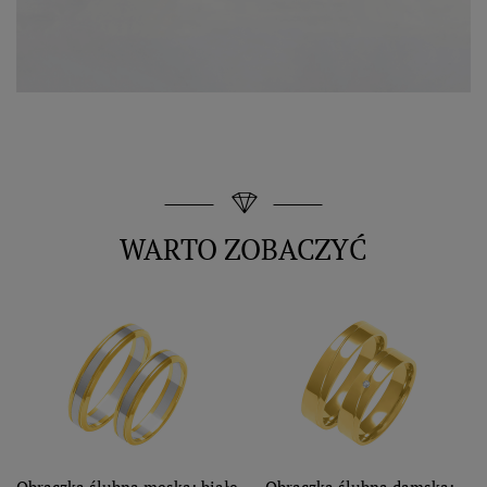
WARTO ZOBACZYĆ
Obrączka ślubna męska: białe
Obrączka ślubna damska: