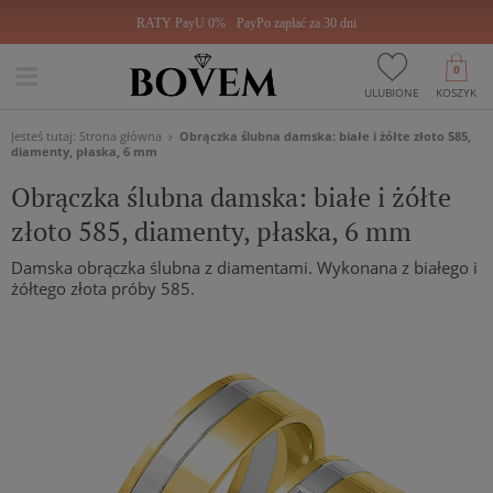
RATY PayU 0%
PayPo zapłać za 30 dni
0
ULUBIONE
KOSZYK
Jesteś tutaj:
Strona główna
Obrączka ślubna damska: białe i żółte złoto 585,
diamenty, płaska, 6 mm
Obrączka ślubna damska: białe i żółte
złoto 585, diamenty, płaska, 6 mm
Damska obrączka ślubna z diamentami. Wykonana z białego i
żółtego złota próby 585.