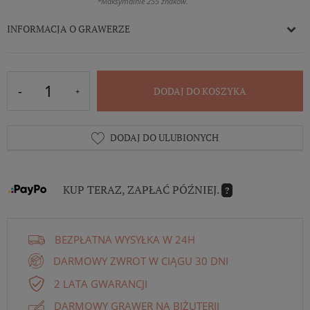
*Maksymalnie 255 znaków.
INFORMACJA O GRAWERZE
DODAJ DO KOSZYKA
DODAJ DO ULUBIONYCH
KUP TERAZ, ZAPŁAĆ PÓŹNIEJ.
?
BEZPŁATNA WYSYŁKA W 24H
DARMOWY ZWROT W CIĄGU 30 DNI
2 LATA GWARANCJI
DARMOWY GRAWER NA BIŻUTERII