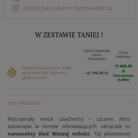
BEZPIECZNE ZAKUPY Z CERTYFIKATEM SSL
W ZESTAWIE TANIEJ !
Cena towarów
Cena
poza
zestawu
zestawem
13 868,00
Obrączki ślubne para: białe i
zł
żółte złoto 585, diamenty,
14 598,00 zł
Oszczędzasz
płaskie, 6 mm
(5.00%)
OPIS PRODUKTU
Wytrzymały metal szlachetny – szczere złoto
zamknięte w formie olśniewających obrączek to
namacalny ślad Waszej miłości
. Tej płomiennej