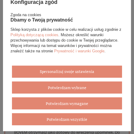
Konfiguracja zgód
Podana cena dotyczy jednej sztuki.
Zgoda na cookies
Dbamy o Twoją prywatność
Sklep korzysta z plików cookie w celu realizacji usług zgodnie z
DANE SZCZEGÓŁOWE
Polityką dotyczącą cookies
. Możesz określić warunki
przechowywania lub dostępu do cookie w Twojej przeglądarce.
Więcej informacji na temat warunków i prywatności można
OPINIE (0)
znaleźć także na stronie
Prywatność i warunki Google
.
GWARANCJA
Spersonalizuj swoje ustawienia
ZADAJ PYTANIE
Potwierdzam wybrane
Potwierdzam wymagane
Eleganckie opakowanie gratis
Potwierdzam wszystkie
Biżuterię i zegarki zakupione w sklepie internetowym
BOVEM otrzymasz jako gotowy do wręczenia upominek. Do