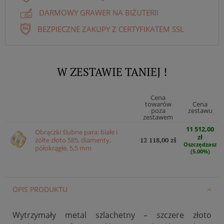
DARMOWY GRAWER NA BIŻUTERII
BEZPIECZNE ZAKUPY Z CERTYFIKATEM SSL
W ZESTAWIE TANIEJ !
Cena
towarów
Cena
poza
zestawu
zestawem
11 512,00
Obrączki ślubne para: białe i
zł
żółte złoto 585, diamenty,
12 118,00 zł
Oszczędzasz
półokrągłe, 5,5 mm
(5.00%)
OPIS PRODUKTU
Wytrzymały metal szlachetny – szczere złoto