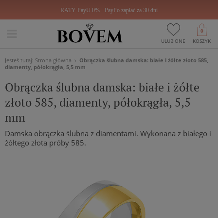
RATY PayU 0%
PayPo zapłać za 30 dni
0
ULUBIONE
KOSZYK
Jesteś tutaj:
Strona główna
Obrączka ślubna damska: białe i żółte złoto 585,
diamenty, półokrągła, 5,5 mm
Obrączka ślubna damska: białe i żółte
złoto 585, diamenty, półokrągła, 5,5
mm
Damska obrączka ślubna z diamentami. Wykonana z białego i
żółtego złota próby 585.