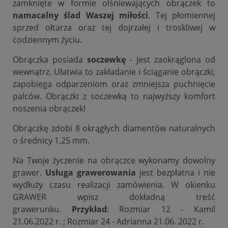
zamknięte w formie olśniewających obrączek to
namacalny ślad Waszej miłości
. Tej płomiennej
sprzed ołtarza oraz tej dojrzałej i troskliwej w
codziennym życiu.
Obrączka posiada
soczewkę
- jest zaokrąglona od
wewnątrz. Ułatwia to zakładanie i ściąganie obrączki,
zapobiega odparzeniom oraz zmniejsza puchnięcie
palców. Obrączki z soczewką to najwyższy komfort
noszenia obrączek!
Obrączkę zdobi 8 okrągłych diamentów naturalnych
o średnicy 1,25 mm.
Na Twoje życzenie na obrączce wykonamy dowolny
grawer.
Usługa grawerowania
jest bezpłatna i nie
wydłuży czasu realizacji zamówienia. W okienku
GRAWER wpisz dokładną treść
grawerunku.
Przykład
: Rozmiar 12 - Kamil
21.06.2022 r. ; Rozmiar 24 - Adrianna 21.06. 2022 r.