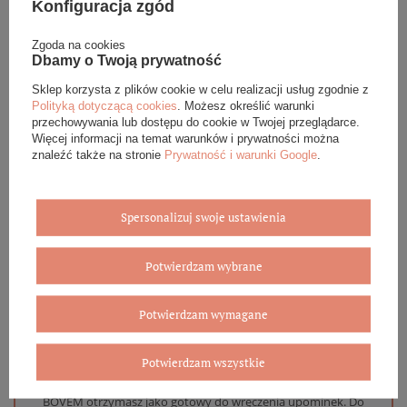
Konfiguracja zgód
Podana cena dotyczy jednej sztuki.
Zgoda na cookies
Dbamy o Twoją prywatność
Sklep korzysta z plików cookie w celu realizacji usług zgodnie z
DANE SZCZEGÓŁOWE
Polityką dotyczącą cookies
. Możesz określić warunki
przechowywania lub dostępu do cookie w Twojej przeglądarce.
Więcej informacji na temat warunków i prywatności można
OPINIE (0)
znaleźć także na stronie
Prywatność i warunki Google
.
GWARANCJA
Spersonalizuj swoje ustawienia
ZADAJ PYTANIE
Potwierdzam wybrane
Potwierdzam wymagane
Eleganckie opakowanie gratis
Potwierdzam wszystkie
Biżuterię i zegarki zakupione w sklepie internetowym
BOVEM otrzymasz jako gotowy do wręczenia upominek. Do