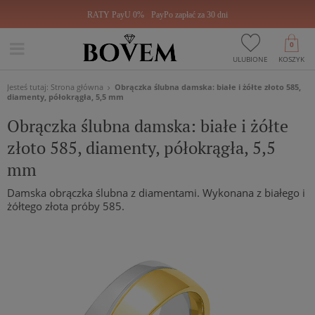
RATY PayU 0%
PayPo zapłać za 30 dni
0
ULUBIONE
KOSZYK
Jesteś tutaj:
Strona główna
Obrączka ślubna damska: białe i żółte złoto 585,
diamenty, półokrągła, 5,5 mm
Obrączka ślubna damska: białe i żółte
złoto 585, diamenty, półokrągła, 5,5
mm
Damska obrączka ślubna z diamentami. Wykonana z białego i
żółtego złota próby 585.