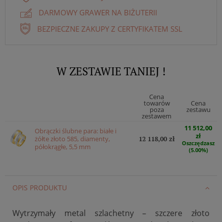
DARMOWY GRAWER NA BIŻUTERII
BEZPIECZNE ZAKUPY Z CERTYFIKATEM SSL
W ZESTAWIE TANIEJ !
Cena
towarów
Cena
poza
zestawu
zestawem
11 512,00
Obrączki ślubne para: białe i
zł
żółte złoto 585, diamenty,
12 118,00 zł
Oszczędzasz
półokrągłe, 5,5 mm
(5.00%)
OPIS PRODUKTU
Wytrzymały metal szlachetny – szczere złoto