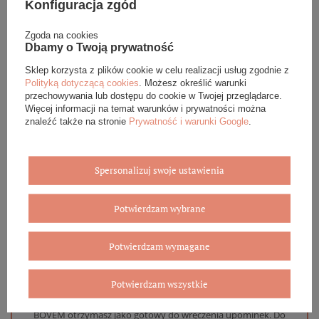
Konfiguracja zgód
Podana cena dotyczy jednej sztuki.
Zgoda na cookies
Dbamy o Twoją prywatność
Sklep korzysta z plików cookie w celu realizacji usług zgodnie z
DANE SZCZEGÓŁOWE
Polityką dotyczącą cookies
. Możesz określić warunki
przechowywania lub dostępu do cookie w Twojej przeglądarce.
Więcej informacji na temat warunków i prywatności można
OPINIE (0)
znaleźć także na stronie
Prywatność i warunki Google
.
GWARANCJA
Spersonalizuj swoje ustawienia
ZADAJ PYTANIE
Potwierdzam wybrane
Potwierdzam wymagane
Eleganckie opakowanie gratis
Potwierdzam wszystkie
Biżuterię i zegarki zakupione w sklepie internetowym
BOVEM otrzymasz jako gotowy do wręczenia upominek. Do