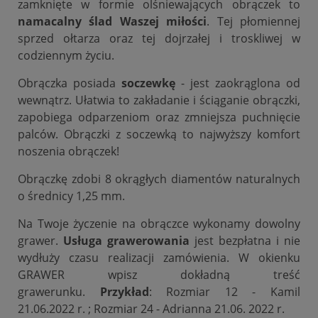
zamknięte w formie olśniewających obrączek to
namacalny ślad Waszej miłości
. Tej płomiennej
sprzed ołtarza oraz tej dojrzałej i troskliwej w
codziennym życiu.
Obrączka posiada
soczewkę
- jest zaokrąglona od
wewnątrz. Ułatwia to zakładanie i ściąganie obrączki,
zapobiega odparzeniom oraz zmniejsza puchnięcie
palców. Obrączki z soczewką to najwyższy komfort
noszenia obrączek!
Obrączkę zdobi 8 okrągłych diamentów naturalnych
o średnicy 1,25 mm.
Na Twoje życzenie na obrączce wykonamy dowolny
grawer.
Usługa grawerowania
jest bezpłatna i nie
wydłuży czasu realizacji zamówienia. W okienku
GRAWER wpisz dokładną treść
grawerunku.
Przykład
: Rozmiar 12 - Kamil
21.06.2022 r. ; Rozmiar 24 - Adrianna 21.06. 2022 r.