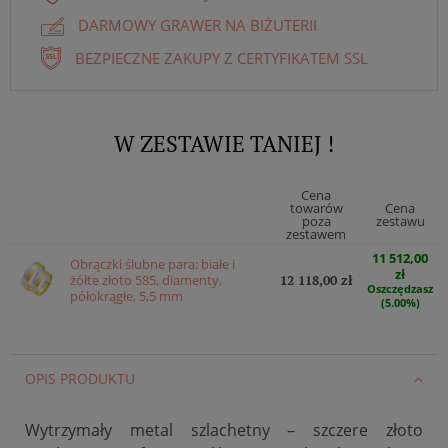
DARMOWY GRAWER NA BIŻUTERII
BEZPIECZNE ZAKUPY Z CERTYFIKATEM SSL
W ZESTAWIE TANIEJ !
Cena
towarów
Cena
poza
zestawu
zestawem
11 512,00
Obrączki ślubne para: białe i
zł
żółte złoto 585, diamenty,
12 118,00 zł
Oszczędzasz
półokrągłe, 5,5 mm
(5.00%)
OPIS PRODUKTU
Wytrzymały metal szlachetny – szczere złoto