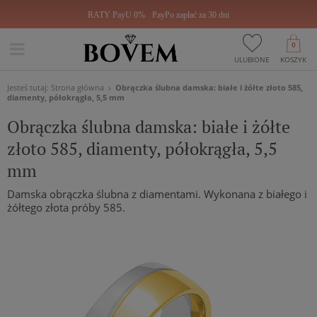
RATY PayU 0%
PayPo zapłać za 30 dni
0
ULUBIONE
KOSZYK
Jesteś tutaj:
Strona główna
Obrączka ślubna damska: białe i żółte złoto 585,
diamenty, półokrągła, 5,5 mm
Obrączka ślubna damska: białe i żółte
złoto 585, diamenty, półokrągła, 5,5
mm
Damska obrączka ślubna z diamentami. Wykonana z białego i
żółtego złota próby 585.