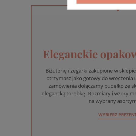
Eleganckie opakow
Biżuterię i zegarki zakupione w skle
otrzymasz jako gotowy do wręczenia
zamówienia dołączamy pudełko ze sk
elegancką torebkę. Rozmiary i wzory mo
na wybrany asortym
WYBIERZ PREZEN