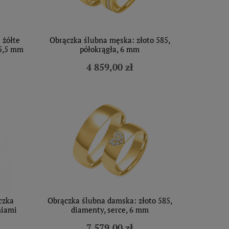
 żółte
Obrączka ślubna męska: złoto 585,
 5,5 mm
półokrągła, 6 mm
4 859,00 zł
czka
Obrączka ślubna damska: złoto 585,
niami
diamenty, serce, 6 mm
7 579,00 zł