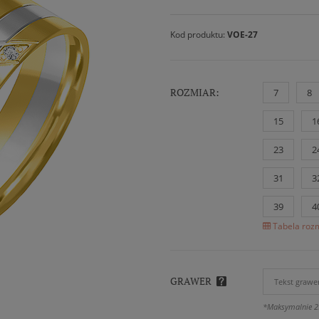
Kod produktu:
VOE-27
ROZMIAR:
7
8
15
1
23
2
31
3
39
4
Tabela rozm
GRAWER
*Maksymalnie 2