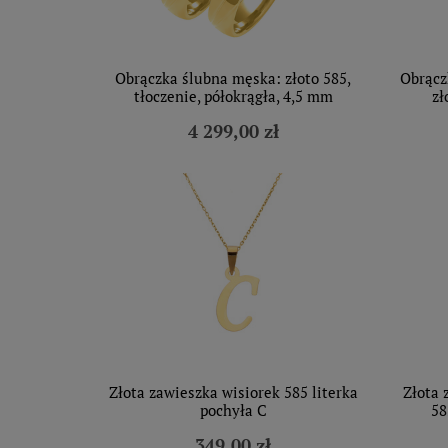
Obrączka ślubna męska: złoto 585,
Obrącz
tłoczenie, półokrągła, 4,5 mm
zł
4 299,00 zł
Złota zawieszka wisiorek 585 literka
Złota 
pochyła C
58
349,00 zł