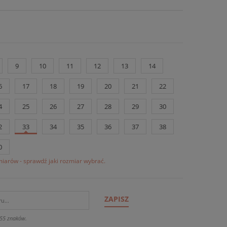
9
10
11
12
13
14
6
17
18
19
20
21
22
4
25
26
27
28
29
30
2
33
34
35
36
37
38
0
iarów - sprawdź jaki rozmiar wybrać.
ZAPISZ
55 znaków.