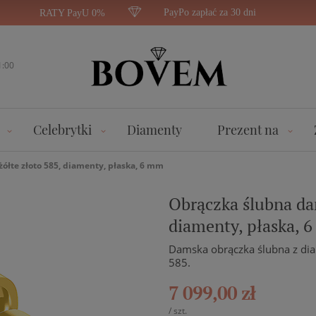
PayPo zapłać za 30 dni
RATY PayU 0%
1:00
Celebrytki
Diamenty
Prezent na
żółte złoto 585, diamenty, płaska, 6 mm
Obrączka ślubna dam
diamenty, płaska, 
Damska obrączka ślubna z dia
585.
7 099,00 zł
/
szt.