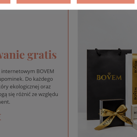
anie gratis
pie internetowym BOVEM
 upominek. Do każdego
óry ekologicznej oraz
gą się różnić ze względu
ent.
T