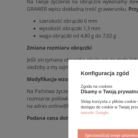
Na Twoje życzenie na obrączce wykonamy do
GRAWER wpisz dokładną treść grawerunku.
Prz
szerokość obrączki 6 mm
wysokość obrączki 1,3 mm
waga obrączki od 4,80 g do 7,02 g
Zmiana rozmiaru obrączki
Jeśli otrzymana obrączka okaże się za mała lu
siedziby a my zajmiemy się resztą.
Konfiguracja zgód
Modyfikacje wzoru obrączki
Zgoda na cookies
Na Państwa życzenie wybrany model obrączek m
Dbamy o Twoją prywatn
rozmiarze połówkowym np. 15,5,
dodać lub od
Sklep korzysta z plików cookie 
na adres online@bovem.com.pl lub skorzystania z
dostępu do cookie w Twojej prz
warunki Google
.
Podana cena dotyczy jednej sztuki.
Spersonalizuj swoje ustawien