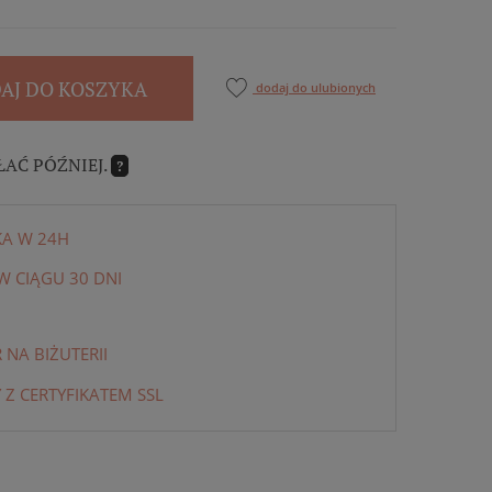
AJ DO KOSZYKA
dodaj do ulubionych
ŁAĆ PÓŹNIEJ.
?
KA W 24H
 CIĄGU 30 DNI
NA BIŻUTERII
 Z CERTYFIKATEM SSL