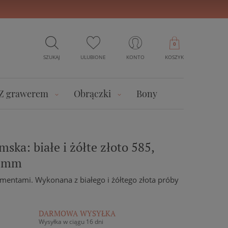
0
SZUKAJ
ULUBIONE
KONTO
KOSZYK
Z grawerem
Obrączki
Bony
ska: białe i żółte złoto 585,
6 mm
mentami. Wykonana z białego i żółtego złota próby
DARMOWA WYSYŁKA
Wysyłka w ciągu 16 dni