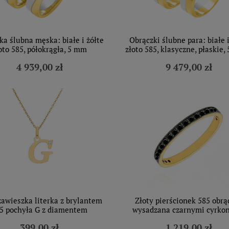
ka ślubna męska: białe i żółte
Obrączki ślubne para: białe i
oto 585, półokrągła, 5 mm
złoto 585, klasyczne, płaskie,
4 939,00 zł
9 479,00 zł
zawieszka literka z brylantem
Złoty pierścionek 585 obrą
5 pochyła G z diamentem
wysadzana czarnymi cyrko
399,00 zł
1 219,00 zł