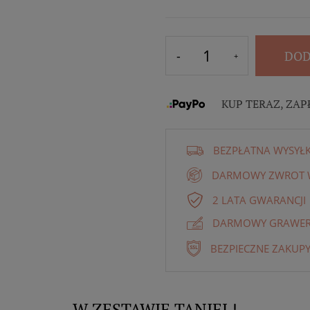
DOD
KUP TERAZ, ZAP
BEZPŁATNA WYSYŁ
DARMOWY ZWROT W
2 LATA GWARANCJI
DARMOWY GRAWER 
BEZPIECZNE ZAKUPY
W ZESTAWIE TANIEJ !