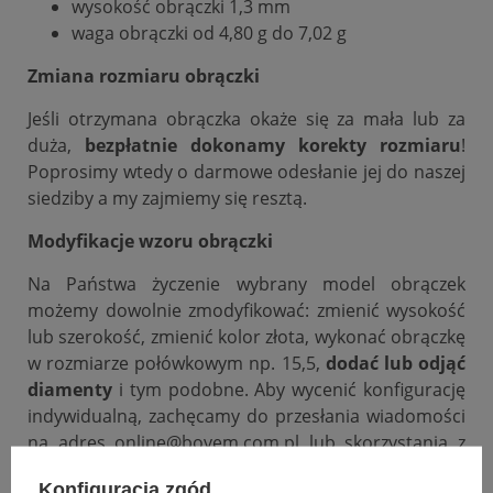
wysokość obrączki 1,3 mm
waga obrączki od 4,80 g do 7,02 g
Zmiana rozmiaru obrączki
Jeśli otrzymana obrączka okaże się za mała lub za
duża,
bezpłatnie dokonamy korekty rozmiaru
!
Poprosimy wtedy o darmowe odesłanie jej do naszej
siedziby a my zajmiemy się resztą.
Modyfikacje wzoru obrączki
Na Państwa życzenie wybrany model obrączek
możemy dowolnie zmodyfikować: zmienić wysokość
lub szerokość, zmienić kolor złota, wykonać obrączkę
w rozmiarze połówkowym np. 15,5,
dodać lub odjąć
diamenty
i tym podobne. Aby wycenić konfigurację
indywidualną, zachęcamy do przesłania wiadomości
na adres online@bovem.com.pl lub skorzystania z
zakładki zadaj pytanie.
Konfiguracja zgód