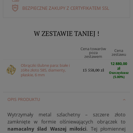
BEZPIECZNE ZAKUPY Z CERTYFIKATEM SSL
W ZESTAWIE TANIEJ !
Cena towarów
Cena
poza
zestawu
zestawem
12 880,00
Obrączki ślubne para: białe i
zł
żółte złoto 585, diamenty,
13 558,00 zł
Oszczędzasz
płaskie, 6 mm
(5.00%)
OPIS PRODUKTU
Wytrzymały metal szlachetny – szczere złoto
zamknięte w formie olśniewających obrączek to
namacalny ślad Waszej miłości
. Tej płomiennej