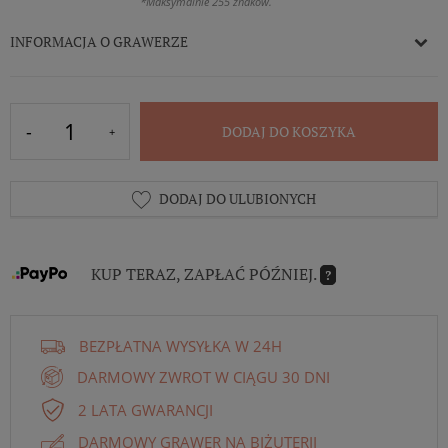
*Maksymalnie 255 znaków.
INFORMACJA O GRAWERZE
DODAJ DO KOSZYKA
DODAJ DO ULUBIONYCH
KUP TERAZ, ZAPŁAĆ PÓŹNIEJ.
?
BEZPŁATNA WYSYŁKA W 24H
DARMOWY ZWROT W CIĄGU 30 DNI
2 LATA GWARANCJI
DARMOWY GRAWER NA BIŻUTERII