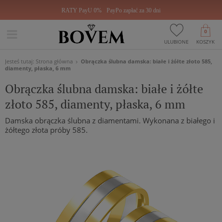
RATY PayU 0%
PayPo zapłać za 30 dni
0
ULUBIONE
KOSZYK
Jesteś tutaj:
Strona główna
Obrączka ślubna damska: białe i żółte złoto 585,
diamenty, płaska, 6 mm
Obrączka ślubna damska: białe i żółte
złoto 585, diamenty, płaska, 6 mm
Damska obrączka ślubna z diamentami. Wykonana z białego i
żółtego złota próby 585.