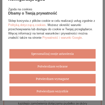
Podana cena dotyczy jednej sztuki.
Zgoda na cookies
Dbamy o Twoją prywatność
DANE SZCZEGÓŁOWE
Sklep korzysta z plików cookie w celu realizacji usług zgodnie z
Polityką dotyczącą cookies
. Możesz określić warunki
przechowywania lub dostępu do cookie w Twojej przeglądarce.
OPINIE (0)
Więcej informacji na temat warunków i prywatności można
znaleźć także na stronie
Prywatność i warunki Google
.
GWARANCJA
Spersonalizuj swoje ustawienia
ZADAJ PYTANIE
Potwierdzam wybrane
Potwierdzam wymagane
Eleganckie opakowanie gratis
Potwierdzam wszystkie
Biżuterię i zegarki zakupione w sklepie internetowym
BOVEM otrzymasz jako gotowy do wręczenia upominek. Do
każdego zamówienia dołączamy pudełko ze skóry