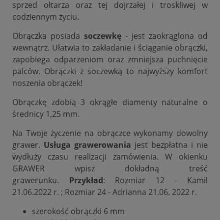
sprzed ołtarza oraz tej dojrzałej i troskliwej w
codziennym życiu.
Obrączka posiada
soczewkę
- jest zaokrąglona od
wewnątrz. Ułatwia to zakładanie i ściąganie obrączki,
zapobiega odparzeniom oraz zmniejsza puchnięcie
palców. Obrączki z soczewką to najwyższy komfort
noszenia obrączek!
Obrączkę zdobią 3 okrągłe diamenty naturalne o
średnicy 1,25 mm.
Na Twoje życzenie na obrączce wykonamy dowolny
grawer.
Usługa grawerowania
jest bezpłatna i nie
wydłuży czasu realizacji zamówienia. W okienku
GRAWER wpisz dokładną treść
grawerunku.
Przykład
: Rozmiar 12 - Kamil
21.06.2022 r. ; Rozmiar 24 - Adrianna 21.06. 2022 r.
szerokość obrączki 6 mm