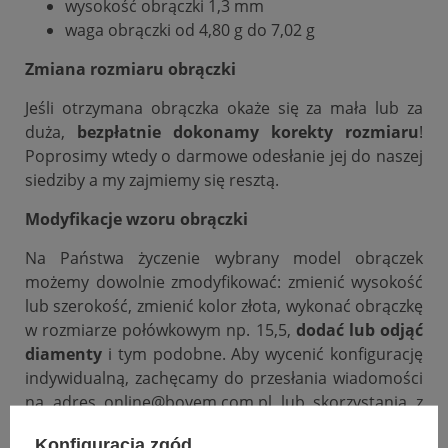
wysokość obrączki 1,3 mm
waga obrączki od 4,80 g do 7,02 g
Zmiana rozmiaru obrączki
Jeśli otrzymana obrączka okaże się za mała lub za
duża,
bezpłatnie dokonamy korekty rozmiaru
!
Poprosimy wtedy o darmowe odesłanie jej do naszej
siedziby a my zajmiemy się resztą.
Modyfikacje wzoru obrączki
Na Państwa życzenie wybrany model obrączek
możemy dowolnie zmodyfikować: zmienić wysokość
lub szerokość, zmienić kolor złota, wykonać obrączkę
w rozmiarze połówkowym np. 15,5,
dodać lub odjąć
diamenty
i tym podobne. Aby wycenić konfigurację
indywidualną, zachęcamy do przesłania wiadomości
na adres online@bovem.com.pl lub skorzystania z
zakładki zadaj pytanie.
Konfiguracja zgód