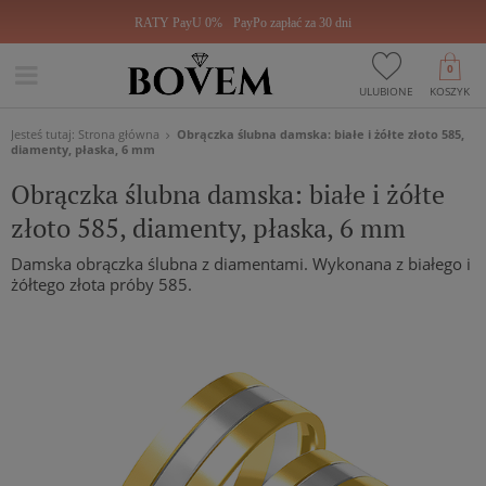
RATY PayU 0%
PayPo zapłać za 30 dni
0
ULUBIONE
KOSZYK
Jesteś tutaj:
Strona główna
Obrączka ślubna damska: białe i żółte złoto 585,
diamenty, płaska, 6 mm
Obrączka ślubna damska: białe i żółte
złoto 585, diamenty, płaska, 6 mm
Damska obrączka ślubna z diamentami. Wykonana z białego i
żółtego złota próby 585.