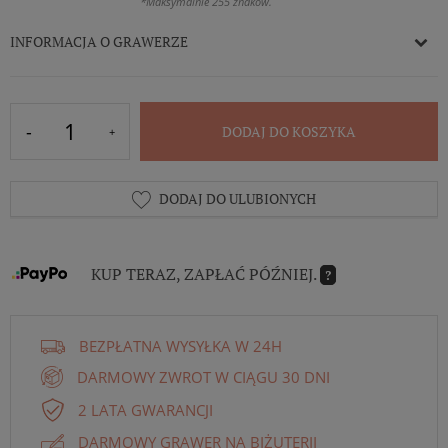
*Maksymalnie 255 znaków.
INFORMACJA O GRAWERZE
DODAJ DO KOSZYKA
DODAJ DO ULUBIONYCH
KUP TERAZ, ZAPŁAĆ PÓŹNIEJ.
?
BEZPŁATNA WYSYŁKA W 24H
DARMOWY ZWROT W CIĄGU 30 DNI
2 LATA GWARANCJI
DARMOWY GRAWER NA BIŻUTERII