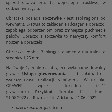
sprzed ołtarza oraz tej dojrzałej i troskliwej w
codziennym życiu.
Obrączka posiada
soczewkę
- jest zaokrąglona od
wewnątrz. Ułatwia to zakładanie i ściąganie obrączki,
zapobiega odparzeniom oraz zmniejsza puchnięcie
palców. Obrączki z soczewką to najwyższy komfort
noszenia obrączek!
Obrączkę zdobią 3 okrągłe diamenty naturalne o
średnicy 1,25 mm.
Na Twoje życzenie na obrączce wykonamy dowolny
grawer.
Usługa grawerowania
jest bezpłatna i nie
wydłuży czasu realizacji zamówienia. W okienku
GRAWER wpisz dokładną treść
grawerunku.
Przykład
: Rozmiar 12 - Kamil
21.06.2022 r. ; Rozmiar 24 - Adrianna 21.06. 2022 r.
szerokość obrączki 6 mm