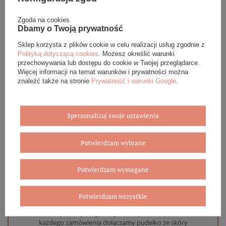
Podana cena dotyczy jednej sztuki.
Zgoda na cookies
Dbamy o Twoją prywatność
DANE SZCZEGÓŁOWE
Sklep korzysta z plików cookie w celu realizacji usług zgodnie z
Polityką dotyczącą cookies
. Możesz określić warunki
przechowywania lub dostępu do cookie w Twojej przeglądarce.
OPINIE (0)
Więcej informacji na temat warunków i prywatności można
znaleźć także na stronie
Prywatność i warunki Google
.
GWARANCJA
Spersonalizuj swoje ustawienia
ZADAJ PYTANIE
Potwierdzam wybrane
Potwierdzam wymagane
Eleganckie opakowanie gratis
Potwierdzam wszystkie
Biżuterię i zegarki zakupione w sklepie internetowym
BOVEM otrzymasz jako gotowy do wręczenia upominek. Do
każdego zamówienia dołączamy pudełko ze skóry