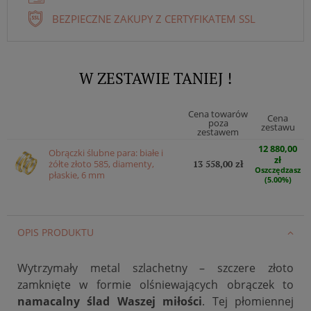
BEZPIECZNE ZAKUPY Z CERTYFIKATEM SSL
W ZESTAWIE TANIEJ !
Cena towarów
Cena
poza
zestawu
zestawem
12 880,00
Obrączki ślubne para: białe i
zł
żółte złoto 585, diamenty,
13 558,00 zł
Oszczędzasz
płaskie, 6 mm
(5.00%)
OPIS PRODUKTU
Wytrzymały metal szlachetny – szczere złoto
zamknięte w formie olśniewających obrączek to
namacalny ślad Waszej miłości
. Tej płomiennej