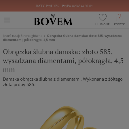
RATY PayU 0%
PayPo zapłać za 30 dni
0
ULUBIONE
KOSZYK
Jesteś tutaj:
Strona główna
Obrączka ślubna damska: złoto 585, wysadzana
diamentami, półokrągła, 4,5 mm
Obrączka ślubna damska: złoto 585,
wysadzana diamentami, półokrągła, 4,5
mm
Damska obrączka ślubna z diamentami. Wykonana z żółtego
złota próby 585.