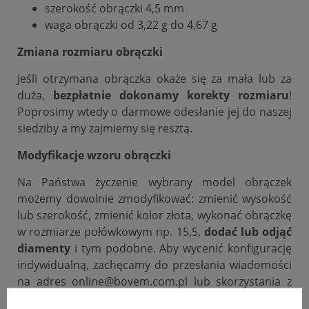
szerokość obrączki 4,5 mm
waga obrączki od 3,22 g do 4,67 g
Zmiana rozmiaru obrączki
Jeśli otrzymana obrączka okaże się za mała lub za
duża,
bezpłatnie dokonamy korekty rozmiaru
!
Poprosimy wtedy o darmowe odesłanie jej do naszej
siedziby a my zajmiemy się resztą.
Modyfikacje wzoru obrączki
Na Państwa życzenie wybrany model obrączek
możemy dowolnie zmodyfikować: zmienić wysokość
lub szerokość, zmienić kolor złota, wykonać obrączkę
w rozmiarze połówkowym np. 15,5,
dodać lub odjąć
diamenty
i tym podobne. Aby wycenić konfigurację
indywidualną, zachęcamy do przesłania wiadomości
na adres online@bovem.com.pl lub skorzystania z
zakładki zadaj pytanie.