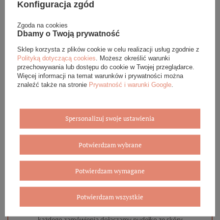
Konfiguracja zgód
Podana cena dotyczy jednej sztuki.
Zgoda na cookies
Dbamy o Twoją prywatność
DANE SZCZEGÓŁOWE
Sklep korzysta z plików cookie w celu realizacji usług zgodnie z
Polityką dotyczącą cookies
. Możesz określić warunki
przechowywania lub dostępu do cookie w Twojej przeglądarce.
OPINIE (0)
Więcej informacji na temat warunków i prywatności można
znaleźć także na stronie
Prywatność i warunki Google
.
GWARANCJA
ZADAJ PYTANIE
Spersonalizuj swoje ustawienia
Potwierdzam wybrane
Potwierdzam wymagane
Eleganckie opakowanie gratis
Potwierdzam wszystkie
Biżuterię i zegarki zakupione w sklepie internetowym
BOVEM otrzymasz jako gotowy do wręczenia upominek. Do
każdego zamówienia dołączamy pudełko ze skóry