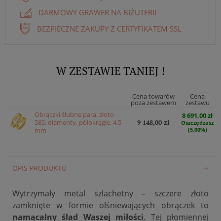
DARMOWY GRAWER NA BIŻUTERII
BEZPIECZNE ZAKUPY Z CERTYFIKATEM SSL
W ZESTAWIE TANIEJ !
Cena towarów
Cena
poza zestawem
zestawu
Obrączki ślubne para: złoto
8 691,00 zł
585, diamenty, półokrągłe, 4,5
9 148,00 zł
Oszczędzasz
mm
(5.00%)
OPIS PRODUKTU
Wytrzymały metal szlachetny – szczere złoto
zamknięte w formie olśniewających obrączek to
namacalny ślad Waszej miłości
. Tej płomiennej