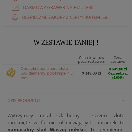
DARMOWY GRAWER NA BIŻUTERII
BEZPIECZNE ZAKUPY Z CERTYFIKATEM SSL
W ZESTAWIE TANIEJ !
Cena towarów
Cena
poza zestawem
zestawu
Obrączki ślubne para: złoto
8 691,00 zł
585, diamenty, półokrągłe, 4,5
9 148,00 zł
Oszczędzasz
mm
(5.00%)
OPIS PRODUKTU
Wytrzymały metal szlachetny – szczere złoto
zamknięte w formie olśniewających obrączek to
namacalny ślad Waszej miłości
. Tej płomiennej