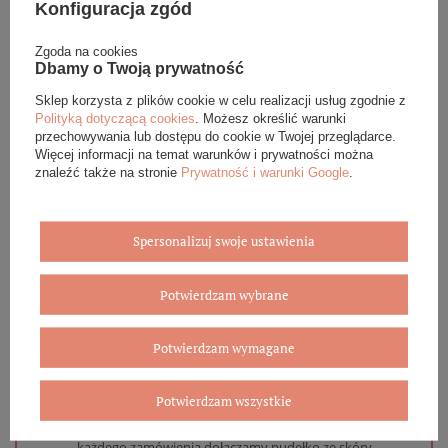
Konfiguracja zgód
Podana cena dotyczy jednej sztuki.
Zgoda na cookies
Dbamy o Twoją prywatność
DANE SZCZEGÓŁOWE
Sklep korzysta z plików cookie w celu realizacji usług zgodnie z
Polityką dotyczącą cookies
. Możesz określić warunki
przechowywania lub dostępu do cookie w Twojej przeglądarce.
OPINIE (0)
Więcej informacji na temat warunków i prywatności można
znaleźć także na stronie
Prywatność i warunki Google
.
GWARANCJA
ZADAJ PYTANIE
Spersonalizuj swoje ustawienia
Potwierdzam wybrane
Potwierdzam wymagane
Eleganckie opakowanie gratis
Potwierdzam wszystkie
Biżuterię i zegarki zakupione w sklepie internetowym
BOVEM otrzymasz jako gotowy do wręczenia upominek. Do
każdego zamówienia dołączamy pudełko ze skóry