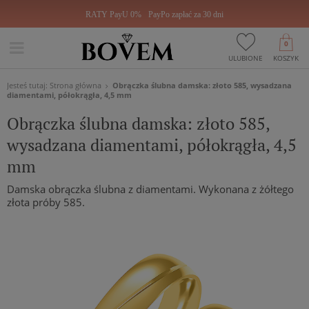
RATY PayU 0%
PayPo zapłać za 30 dni
0
ULUBIONE
KOSZYK
Jesteś tutaj:
Strona główna
Obrączka ślubna damska: złoto 585, wysadzana
diamentami, półokrągła, 4,5 mm
Obrączka ślubna damska: złoto 585,
wysadzana diamentami, półokrągła, 4,5
mm
Damska obrączka ślubna z diamentami. Wykonana z żółtego
złota próby 585.