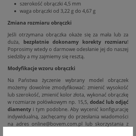
szerokość obrączki 4,5 mm
waga obrączki od 3,22 g do 4,67 g
Zmiana rozmiaru obrączki
Jeśli otrzymana obrączka okaże się za mała lub za
duża,
bezpłatnie dokonamy korekty rozmiaru
!
Poprosimy wtedy o darmowe odesłanie jej do naszej
siedziby a my zajmiemy się resztą.
Modyfikacje wzoru obrączki
Na Państwa życzenie wybrany model obrączek
możemy dowolnie zmodyfikować: zmienić wysokość
lub szerokość, zmienić kolor złota, wykonać obrączkę
w rozmiarze połówkowym np. 15,5,
dodać lub odjąć
diamenty
i tym podobne. Aby wycenić konfigurację
indywidualną, zachęcamy do przesłania wiadomości
na adres online@bovem.com.pl lub skorzystania z
zakładki zadaj pytanie.