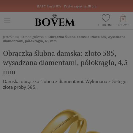
RATY PayU 0%
PayPo zapłać za 30 dni
0
ULUBIONE
KOSZYK
Jesteś tutaj:
Strona główna
Obrączka ślubna damska: złoto 585, wysadzana
diamentami, półokrągła, 4,5 mm
Obrączka ślubna damska: złoto 585,
wysadzana diamentami, półokrągła, 4,5
mm
Damska obrączka ślubna z diamentami. Wykonana z żółtego
złota próby 585.