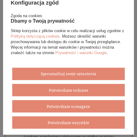
Konfiguracja zgód
Podana cena dotyczy jednej sztuki.
Zgoda na cookies
Dbamy o Twoją prywatność
DANE SZCZEGÓŁOWE
Sklep korzysta z plików cookie w celu realizacji usług zgodnie z
Polityką dotyczącą cookies
. Możesz określić warunki
przechowywania lub dostępu do cookie w Twojej przeglądarce.
OPINIE (0)
Więcej informacji na temat warunków i prywatności można
znaleźć także na stronie
Prywatność i warunki Google
.
GWARANCJA
ZADAJ PYTANIE
Spersonalizuj swoje ustawienia
Potwierdzam wybrane
Potwierdzam wymagane
Eleganckie opakowanie gratis
Potwierdzam wszystkie
Biżuterię i zegarki zakupione w sklepie internetowym
BOVEM otrzymasz jako gotowy do wręczenia upominek. Do
każdego zamówienia dołączamy pudełko ze skóry