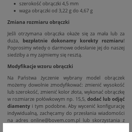
szerokość obrączki 4,5 mm
waga obrączki od 3,22 g do 4,67 g
Zmiana rozmiaru obrączki
Jeśli otrzymana obrączka okaże się za mała lub za
duża,
bezpłatnie dokonamy korekty rozmiaru
!
Poprosimy wtedy o darmowe odesłanie jej do naszej
siedziby a my zajmiemy się resztą.
Modyfikacje wzoru obrączki
Na Państwa życzenie wybrany model obrączek
możemy dowolnie zmodyfikować: zmienić wysokość
lub szerokość, zmienić kolor złota, wykonać obrączkę
w rozmiarze połówkowym np. 15,5,
dodać lub odjąć
diamenty
i tym podobne. Aby wycenić konfigurację
indywidualną, zachęcamy do przesłania wiadomości
na adres online@bovem.com.pl lub skorzystania z
zakładki zadaj pytanie.