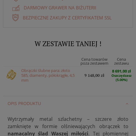
DARMOWY GRAWER NA BIŻUTERII
BEZPIECZNE ZAKUPY Z CERTYFIKATEM SSL
W ZESTAWIE TANIEJ !
Cena towarów
Cena
poza zestawem
zestawu
Obrączki ślubne para: złoto
8 691,00 zł
585, diamenty, półokrągłe, 4,5
9 148,00 zł
Oszczędzasz
mm
(5.00%)
OPIS PRODUKTU
Wytrzymały metal szlachetny – szczere złoto
zamknięte w formie olśniewających obrączek to
namacalny ślad Waszej miłości
. Tej płomiennej