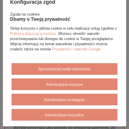
Konfiguracja zgód
Podana cena dotyczy jednej sztuki.
Zgoda na cookies
Dbamy o Twoją prywatność
Sklep korzysta z plików cookie w celu realizacji usług zgodnie z
DANE SZCZEGÓŁOWE
Polityką dotyczącą cookies
. Możesz określić warunki
przechowywania lub dostępu do cookie w Twojej przeglądarce.
Więcej informacji na temat warunków i prywatności można
OPINIE (0)
znaleźć także na stronie
Prywatność i warunki Google
.
GWARANCJA
Spersonalizuj swoje ustawienia
ZADAJ PYTANIE
Potwierdzam wybrane
Potwierdzam wymagane
Eleganckie opakowanie gratis
Potwierdzam wszystkie
Biżuterię i zegarki zakupione w sklepie internetowym
BOVEM otrzymasz jako gotowy do wręczenia upominek. Do