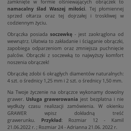
zamknięte w formie olśniewających obrączek to
namacalny ślad Waszej miłości
. Tej płomiennej
sprzed ołtarza oraz tej dojrzałej i troskliwej w
codziennym życiu.
Obrączka posiada
soczewkę
- jest zaokrąglona od
wewnątrz. Ułatwia to zakładanie i ściąganie obrączki,
zapobiega odparzeniom oraz zmniejsza puchnięcie
palców. Obrączki z soczewką to najwyższy komfort
noszenia obrączek!
Obrączkę zdobi 6 okrągłych diamentów naturalnych:
4 szt. o średnicy 1,25 mm i 2 szt. o średnicy 1,50 mm.
Na Twoje życzenie na obrączce wykonamy dowolny
grawer.
Usługa grawerowania
jest bezpłatna i nie
wydłuży czasu realizacji zamówienia. W okienku
GRAWER wpisz dokładną treść
grawerunku.
Przykład
: Rozmiar 12 - Kamil
21.06.2022 r. ; Rozmiar 24 - Adrianna 21.06. 2022 r.