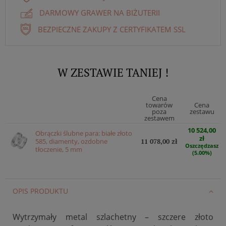
DARMOWY GRAWER NA BIŻUTERII
BEZPIECZNE ZAKUPY Z CERTYFIKATEM SSL
W ZESTAWIE TANIEJ !
Cena
towarów
Cena
poza
zestawu
zestawem
10 524,00
Obrączki ślubne para: białe złoto
zł
585, diamenty, ozdobne
11 078,00 zł
Oszczędzasz
tłoczenie, 5 mm
(5.00%)
OPIS PRODUKTU
Wytrzymały metal szlachetny – szczere złoto